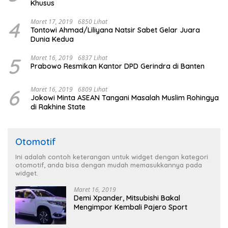
Khusus
4
Maret 17, 2019
6850 Lihat
Tontowi Ahmad/Liliyana Natsir Sabet Gelar Juara
Dunia Kedua
5
Maret 16, 2019
6837 Lihat
Prabowo Resmikan Kantor DPD Gerindra di Banten
6
Maret 16, 2019
6809 Lihat
Jokowi Minta ASEAN Tangani Masalah Muslim Rohingya
di Rakhine State
Otomotif
Ini adalah contoh keterangan untuk widget dengan kategori
otomotif, anda bisa dengan mudah memasukkannya pada
widget.
Maret 16, 2019
Demi Xpander, Mitsubishi Bakal
Mengimpor Kembali Pajero Sport