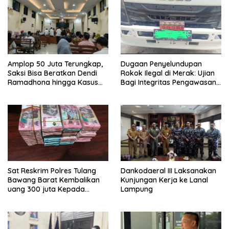
Amplop 50 Juta Terungkap,
Dugaan Penyelundupan
Saksi Bisa Beratkan Dendi
Rokok Ilegal di Merak: Ujian
Ramadhona hingga Kasus
Bagi Integritas Pengawasan
TPPU Menguap
di Pelabuhan
Sat Reskrim Polres Tulang
Dankodaeral III Laksanakan
Bawang Barat Kembalikan
Kunjungan Kerja ke Lanal
uang 300 juta Kepada
Lampung
Korban dari Hasil kejahatan