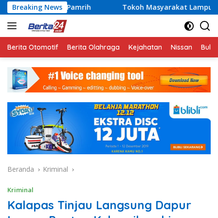
Langsung
 Pamrih
Breaking News
Tokoh Masyarakat Lampung Jadi Penggerak Par
ke
konten
Berita Otomotif
Berita Olahraga
Kejahatan
Nissan
Bulut
Beranda
Kriminal
Kriminal
Kalapas Tinjau Langsung Dapur