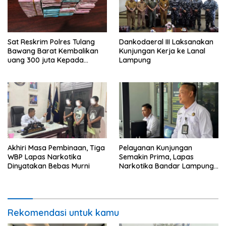
Sat Reskrim Polres Tulang
Dankodaeral III Laksanakan
Bawang Barat Kembalikan
Kunjungan Kerja ke Lanal
uang 300 juta Kepada
Lampung
Korban dari Hasil kejahatan
Akhiri Masa Pembinaan, Tiga
Pelayanan Kunjungan
WBP Lapas Narkotika
Semakin Prima, Lapas
Dinyatakan Bebas Murni
Narkotika Bandar Lampung
Perkuat Komitmen terhadap
Pelayanan Publik
Rekomendasi untuk kamu