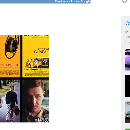
O
In
de
mu