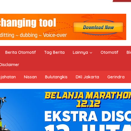
Berita Otomotif
Tag Berita
Lainnya
Otomotif
Bl
Disclaimer
ejahatan
Nissan
Bulutangkis
DKI Jakarta
Gerindra