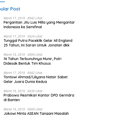
ular Post
Maret 17, 2019
6942 Lihat
Pergantian Jitu Luis Milla yang Mengantar
Indonesia ke Semifinal
Maret 17, 2019
6924 Lihat
Tunggal Putra Paceklik Gelar All England
25 Tahun, Ini Saran Untuk Jonatan dkk
Maret 16, 2019
6894 Lihat
14 Tahun Terbunuhnya Munir, Polri
Didesak Bentuk Tim Khusus
Maret 17, 2019
6842 Lihat
Tontowi Ahmad/Liliyana Natsir Sabet
Gelar Juara Dunia Kedua
Maret 16, 2019
6830 Lihat
Prabowo Resmikan Kantor DPD Gerindra
di Banten
Maret 16, 2019
6800 Lihat
Jokowi Minta ASEAN Tangani Masalah