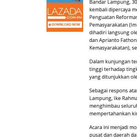
Bandar Lampung, 30
kembali dipercaya m
Penguatan Reformasi
Pemasyarakatan (Imip
dihadiri langsung o
dan Aprianto Fatho
Kemasyarakatan), se
Dalam kunjungan te
tinggi terhadap ting
yang ditunjukkan ol
Sebagai respons atas
Lampung, Ike Rahmaw
menghimbau seluruh
mempertahankan kine
Acara ini menjadi m
pusat dan daerah da