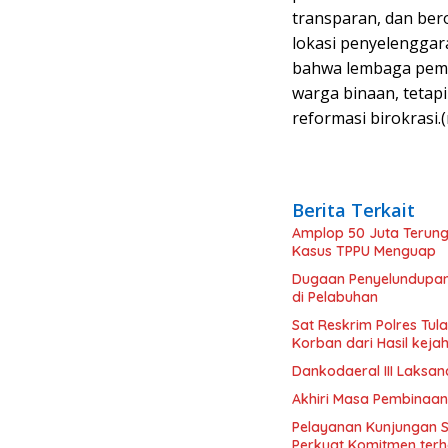
transparan, dan ber
lokasi penyelengga
bahwa lembaga pema
warga binaan, teta
reformasi birokrasi.(
Berita Terkait
Amplop 50 Juta Terung
Kasus TPPU Menguap
Dugaan Penyelundupan R
di Pelabuhan
Sat Reskrim Polres Tu
Korban dari Hasil keja
Dankodaeral III Laksa
Akhiri Masa Pembinaan
Pelayanan Kunjungan 
Perkuat Komitmen terh