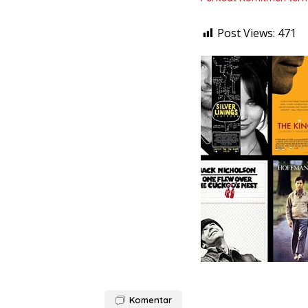
Post Views:
471
Komentar