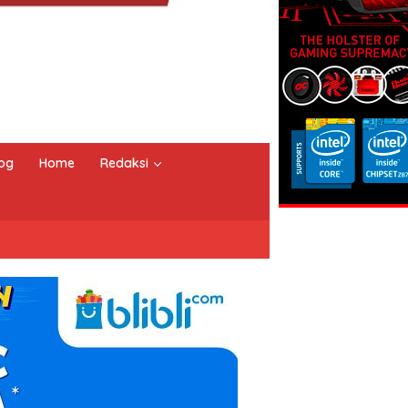
og
Home
Redaksi