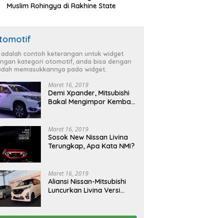
Muslim Rohingya di Rakhine State
tomotif
i adalah contoh keterangan untuk widget
ngan kategori otomotif, anda bisa dengan
dah memasukkannya pada widget.
Maret 16, 2019
Demi Xpander, Mitsubishi
Bakal Mengimpor Kembali
Pajero Sport
Maret 16, 2019
Sosok New Nissan Livina
Terungkap, Apa Kata NMI?
Maret 16, 2019
Aliansi Nissan-Mitsubishi
Luncurkan Livina Versi
Mungil