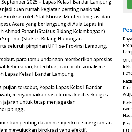
 September 2025 – Lapas Kelas I Bandar Lampung
enjadi tuan rumah kegiatan penting nasional:
 Birokrasi oleh Staf Khusus Menteri Imigrasi dan
as). Acara yang berlangsung di Aula Lapas ini
Pos
leh Ahmad Fanani (Stafsus Bidang Kelembagaan)
ni Supomo (Stafsus Bidang Hubungan
Ray
Prom
rta seluruh pimpinan UPT se-Provinsi Lampung.
Lam
rsebut, para tamu undangan memberikan apresiasi
OJK 
kat kebersihan, ketertiban, dan profesionalisme
Inkl
Pend
eh Lapas Kelas I Bandar Lampung.
Razi
 pujian tersebut, Kepala Lapas Kelas I Bandar
Ruta
Wuju
ati, menyampaikan rasa terima kasih sekaligus
 jajaran untuk tetap menjaga dan
Perk
Band
rja tinggi.
Hus
omentum penting dalam memperkuat sinergi antara
Pemp
lam mewujudkan birokrasi yang efektif,
Fasi