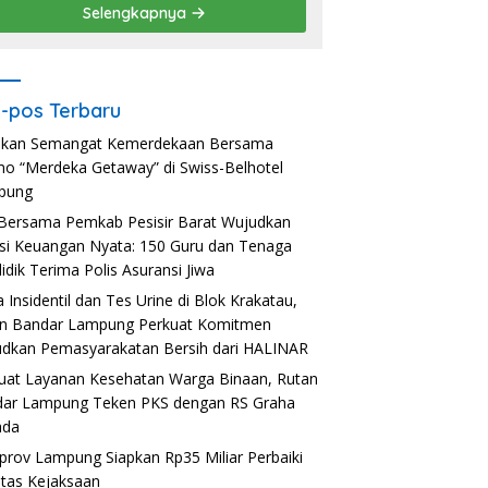
Selengkapnya
-pos Terbaru
akan Semangat Kemerdekaan Bersama
o “Merdeka Getaway” di Swiss-Belhotel
pung
Bersama Pemkab Pesisir Barat Wujudkan
usi Keuangan Nyata: 150 Guru dan Tenaga
idik Terima Polis Asuransi Jiwa
a Insidentil dan Tes Urine di Blok Krakatau,
n Bandar Lampung Perkuat Komitmen
dkan Pemasyarakatan Bersih dari HALINAR
uat Layanan Kesehatan Warga Binaan, Rutan
ar Lampung Teken PKS dengan RS Graha
ada
rov Lampung Siapkan Rp35 Miliar Perbaiki
litas Kejaksaan