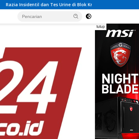
rine di Blok Krakatau, Rutan Bandar Lampung Perkuat Komitme
tutup