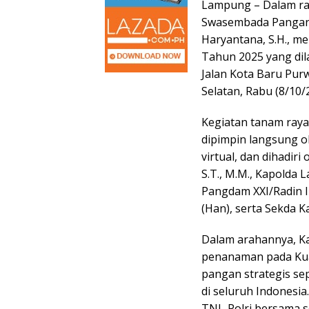
Lampung – Dalam r
Swasembada Pangan
Haryantana, S.H., m
Tahun 2025 yang dil
Jalan Kota Baru Pur
Selatan, Rabu (8/10/
Kegiatan tanam raya 
dipimpin langsung ol
virtual, dan dihadir
S.T., M.M., Kapolda La
Pangdam XXI/Radin In
(Han), serta Sekda 
Dalam arahannya, K
penanaman pada Kua
pangan strategis sep
di seluruh Indonesia
TNI–Polri bersama s