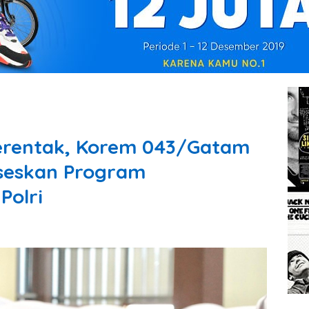
erentak, Korem 043/Gatam
seskan Program
olri