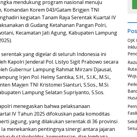
angka mendukung program nasional menuju
, Komandan Korem 043/Gatam Brigjen TNI
enghadiri kegiatan Tanam Raya Serentak Kuartal IV
aksanakan di Gudang Ketahanan Pangan Polri,
Pos
wotani, Kecamatan Jati Agung, Kabupaten Lampung
2025).
OJK 
Inkl
serentak yang digelar di seluruh Indonesia ini
Pend
eh Kapolri Jenderal Pol. Listyo Sigit Prabowo secara
Razi
i oleh Gubernur Lampung Rahmat Mirzani Djausal,
Ruta
Wuju
mpung Irjen Pol. Helmy Santika, S.H., S.I.K., M.Si.,
ten Mayjen TNI Kristomei Sianturi, S.Sos., M.Si.
Perk
Band
Kabupaten Lampung Selatan Supriyanto, S.Sos.
Hus
apolri menegaskan bahwa pelaksanaan
Pemp
Fasi
rtal IV Tahun 2025 difokuskan pada komoditas
erti jagung, yang dilakukan serentak di 36 provinsi
Sekd
Sesu
. Ia menekankan pentingnya sinergi antara jajaran
eluruh stakeholder, kementerian, dan lembaga