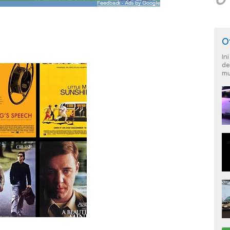
O
In
de
mu