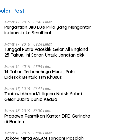
ular Post
Maret 17, 2019
6942 Lihat
Pergantian Jitu Luis Milla yang Mengantar
Indonesia ke Semifinal
Maret 17, 2019
6924 Lihat
Tunggal Putra Paceklik Gelar All England
25 Tahun, Ini Saran Untuk Jonatan dkk
Maret 16, 2019
6894 Lihat
14 Tahun Terbunuhnya Munir, Polri
Didesak Bentuk Tim Khusus
Maret 17, 2019
6841 Lihat
Tontowi Ahmad/Liliyana Natsir Sabet
Gelar Juara Dunia Kedua
Maret 16, 2019
6830 Lihat
Prabowo Resmikan Kantor DPD Gerindra
di Banten
Maret 16, 2019
6800 Lihat
Jokowi Minta ASEAN Tangani Masalah