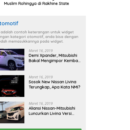
Muslim Rohingya di Rakhine State
tomotif
i adalah contoh keterangan untuk widget
ngan kategori otomotif, anda bisa dengan
dah memasukkannya pada widget.
Maret 16, 2019
Demi Xpander, Mitsubishi
Bakal Mengimpor Kembali
Pajero Sport
Maret 16, 2019
Sosok New Nissan Livina
Terungkap, Apa Kata NMI?
Maret 16, 2019
Aliansi Nissan-Mitsubishi
Luncurkan Livina Versi
Mungil