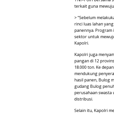
terkait guna mewuju
> “Sebelum melakuk
rinci luas lahan yan
panennya. Program i
sektor untuk mewuj
Kapolri.
Kapolri juga menya
pangan di 12 provin
18.000 ton. Ke depan
mendukung penyerap
hasil panen, Bulog m
gudang Bulog penuh
perusahaan swasta 
distribusi.
Selain itu, Kapolri m