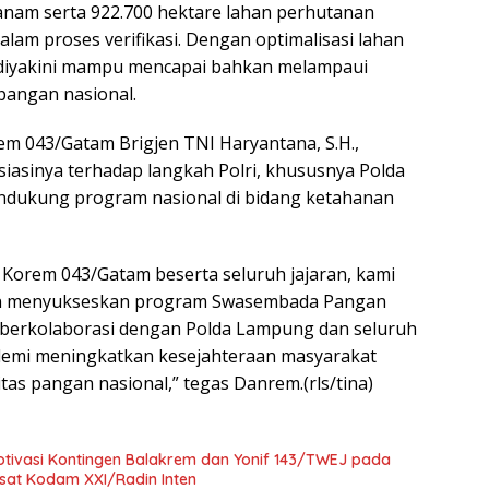
tanam serta 922.700 hektare lahan perhutanan
alam proses verifikasi. Dengan optimalisasi lahan
a diyakini mampu mencapai bahkan melampaui
pangan nasional.
em 043/Gatam Brigjen TNI Haryantana, S.H.,
asinya terhadap langkah Polri, khususnya Polda
dukung program nasional di bidang ketahanan
Korem 043/Gatam beserta seluruh jajaran, kami
n menyukseskan program Swasembada Pangan
ap berkolaborasi dengan Polda Lampung dan seluruh
 demi meningkatkan kesejahteraan masyarakat
itas pangan nasional,” tegas Danrem.(rls/tina)
ivasi Kontingen Balakrem dan Yonif 143/TWEJ pada
at Kodam XXI/Radin Inten