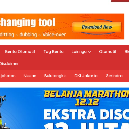
Berita Otomotif
Tag Berita
Lainnya
Otomotif
Bl
Disclaimer
ejahatan
Nissan
Bulutangkis
DKI Jakarta
Gerindra