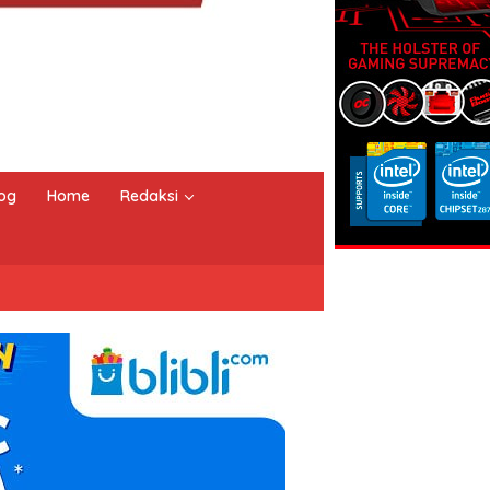
og
Home
Redaksi