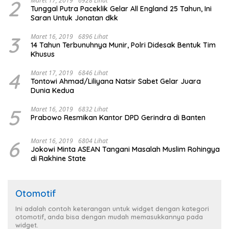
2
Maret 17, 2019
6928 Lihat
Tunggal Putra Paceklik Gelar All England 25 Tahun, Ini
Saran Untuk Jonatan dkk
3
Maret 16, 2019
6896 Lihat
14 Tahun Terbunuhnya Munir, Polri Didesak Bentuk Tim
Khusus
4
Maret 17, 2019
6846 Lihat
Tontowi Ahmad/Liliyana Natsir Sabet Gelar Juara
Dunia Kedua
5
Maret 16, 2019
6832 Lihat
Prabowo Resmikan Kantor DPD Gerindra di Banten
6
Maret 16, 2019
6804 Lihat
Jokowi Minta ASEAN Tangani Masalah Muslim Rohingya
di Rakhine State
Otomotif
Ini adalah contoh keterangan untuk widget dengan kategori
otomotif, anda bisa dengan mudah memasukkannya pada
widget.