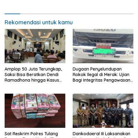
Pelayanan Publik
Rekomendasi untuk kamu
Amplop 50 Juta Terungkap,
Dugaan Penyelundupan
Saksi Bisa Beratkan Dendi
Rokok Ilegal di Merak: Ujian
Ramadhona hingga Kasus
Bagi Integritas Pengawasan
TPPU Menguap
di Pelabuhan
Sat Reskrim Polres Tulang
Dankodaeral III Laksanakan