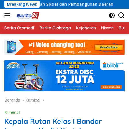
Langsung
hteraan Sosial dan Pembangunan Daerah
Breaking News
Rayakan Sema
ke
konten
Berita Otomotif
Berita Olahraga
Kejahatan
Nissan
Bulut
Beranda
Kriminal
Kriminal
Kepala Rutan Kelas I Bandar