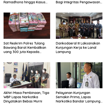
Ramadhona hingga Kasus
Bagi Integritas Pengawasan
TPPU Menguap
di Pelabuhan
Sat Reskrim Polres Tulang
Dankodaeral III Laksanakan
Bawang Barat Kembalikan
Kunjungan Kerja ke Lanal
uang 300 juta Kepada
Lampung
Korban dari Hasil kejahatan
Akhiri Masa Pembinaan, Tiga
Pelayanan Kunjungan
WBP Lapas Narkotika
Semakin Prima, Lapas
Dinyatakan Bebas Murni
Narkotika Bandar Lampung
Perkuat Komitmen terhadap