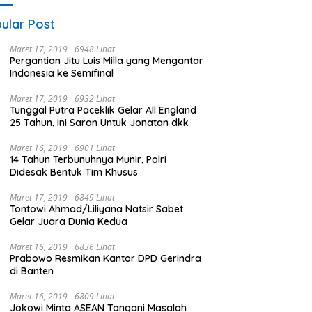
ular Post
Maret 17, 2019
6948 Lihat
Pergantian Jitu Luis Milla yang Mengantar
Indonesia ke Semifinal
Maret 17, 2019
6932 Lihat
Tunggal Putra Paceklik Gelar All England
25 Tahun, Ini Saran Untuk Jonatan dkk
Maret 16, 2019
6901 Lihat
14 Tahun Terbunuhnya Munir, Polri
Didesak Bentuk Tim Khusus
Maret 17, 2019
6849 Lihat
Tontowi Ahmad/Liliyana Natsir Sabet
Gelar Juara Dunia Kedua
Maret 16, 2019
6836 Lihat
Prabowo Resmikan Kantor DPD Gerindra
di Banten
Maret 16, 2019
6809 Lihat
Jokowi Minta ASEAN Tangani Masalah