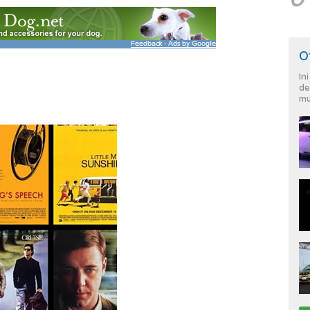
O
In
de
mu