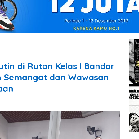
utin di Rutan Kelas I Bandar
n Semangat dan Wawasan
aan