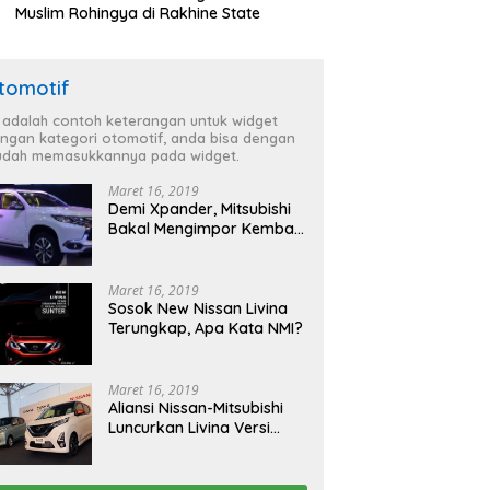
Muslim Rohingya di Rakhine State
tomotif
i adalah contoh keterangan untuk widget
ngan kategori otomotif, anda bisa dengan
dah memasukkannya pada widget.
Maret 16, 2019
Demi Xpander, Mitsubishi
Bakal Mengimpor Kembali
Pajero Sport
Maret 16, 2019
Sosok New Nissan Livina
Terungkap, Apa Kata NMI?
Maret 16, 2019
Aliansi Nissan-Mitsubishi
Luncurkan Livina Versi
Mungil