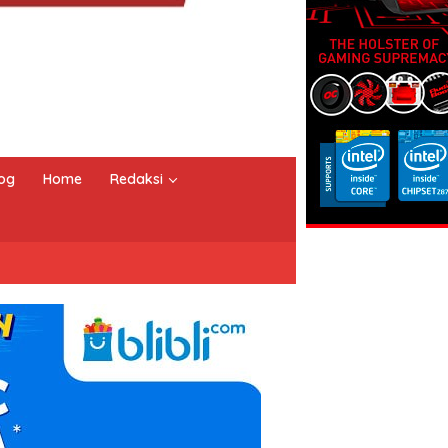
og
Home
Redaksi