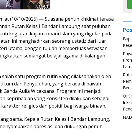
m’at (10/10/2025) — Suasana penuh khidmat terasa
Jannah Rutan Kelas I Bandar Lampung saat puluhan
Pos
ti kegiatan kajian rohani Islam yang digelar pada
Bupa
giatan ini menghadirkan seorang ustadz dari luar
Kese
teri utama, dengan tujuan memperluas wawasan
Ray
ingkatkan semangat belajar agama di kalangan
Prom
Lam
Ruta
n salah satu program rutin yang dilaksanakan oleh
Pemb
Hukum dan Penyuluhan, yang berada di bawah
Bers
Ganda Aulia Wicaksana. Program ini menjadi
OJK 
an kepribadian yang konsisten dilakukan sebagai
Inkl
arakter religius dan positif bagi warga binaan.
Pend
NADI
ang sama, Kepala Rutan Kelas I Bandar Lampung,
 menyampaikan apresiasi dan dukungan penuh