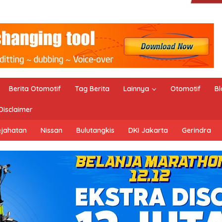
Berita Otomotif
Tag Berita
Lainnya
Otomotif
Bl
Disclaimer
ejahatan
Nissan
Bulutangkis
DKI Jakarta
Gerindra