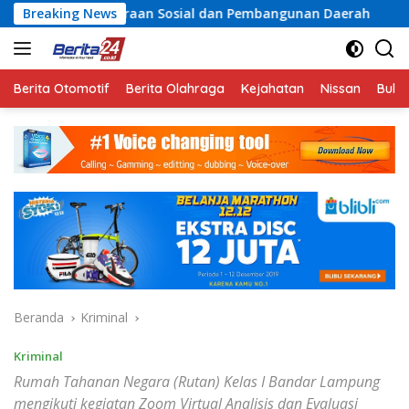
Langsung
eraan Sosial dan Pembangunan Daerah
Breaking News
Rayakan Semang
ke
konten
Berita Otomotif
Berita Olahraga
Kejahatan
Nissan
Bulut
Beranda
Kriminal
Kriminal
Rumah Tahanan Negara (Rutan) Kelas I Bandar Lampung
mengikuti kegiatan Zoom Virtual Analisis dan Evaluasi