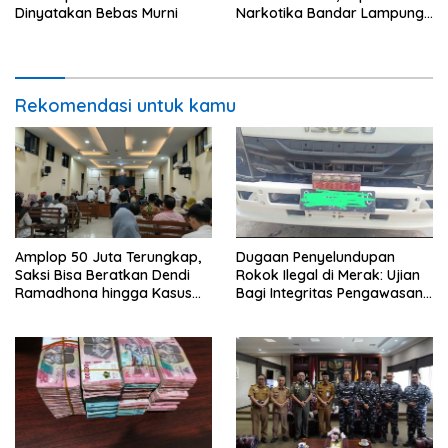
Dinyatakan Bebas Murni
Narkotika Bandar Lampung
Perkuat Komitmen terhadap
Pelayanan Publik
Rekomendasi untuk kamu
Amplop 50 Juta Terungkap,
Dugaan Penyelundupan
Saksi Bisa Beratkan Dendi
Rokok Ilegal di Merak: Ujian
Ramadhona hingga Kasus
Bagi Integritas Pengawasan
TPPU Menguap
di Pelabuhan