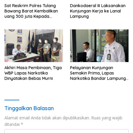
Sat Reskrim Polres Tulang
Dankodaeral III Laksanakan
Bawang Barat Kembalikan
Kunjungan Kerja ke Lanal
uang 300 juta Kepada
Lampung
Korban dari Hasil kejahatan
Akhiri Masa Pembinaan, Tiga
Pelayanan Kunjungan
WBP Lapas Narkotika
Semakin Prima, Lapas
Dinyatakan Bebas Murni
Narkotika Bandar Lampung
Perkuat Komitmen terhadap
Pelayanan Publik
Tinggalkan Balasan
Alamat email Anda tidak akan dipublikasikan.
Ruas yang wajib
ditandai
*