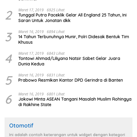
2
Maret 17, 2019
6925 Lihat
Tunggal Putra Paceklik Gelar All England 25 Tahun, Ini
Saran Untuk Jonatan dkk
3
Maret 16, 2019
6894 Lihat
14 Tahun Terbunuhnya Munir, Polri Didesak Bentuk Tim
Khusus
4
Maret 17, 2019
6843 Lihat
Tontowi Ahmad/Liliyana Natsir Sabet Gelar Juara
Dunia Kedua
5
Maret 16, 2019
6831 Lihat
Prabowo Resmikan Kantor DPD Gerindra di Banten
6
Maret 16, 2019
6801 Lihat
Jokowi Minta ASEAN Tangani Masalah Muslim Rohingya
di Rakhine State
Otomotif
Ini adalah contoh keterangan untuk widget dengan kategori