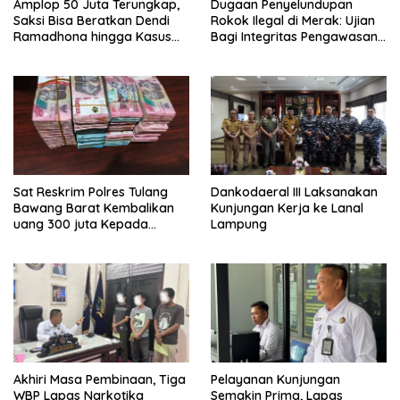
Amplop 50 Juta Terungkap,
Dugaan Penyelundupan
Saksi Bisa Beratkan Dendi
Rokok Ilegal di Merak: Ujian
Ramadhona hingga Kasus
Bagi Integritas Pengawasan
TPPU Menguap
di Pelabuhan
Sat Reskrim Polres Tulang
Dankodaeral III Laksanakan
Bawang Barat Kembalikan
Kunjungan Kerja ke Lanal
uang 300 juta Kepada
Lampung
Korban dari Hasil kejahatan
Akhiri Masa Pembinaan, Tiga
Pelayanan Kunjungan
WBP Lapas Narkotika
Semakin Prima, Lapas