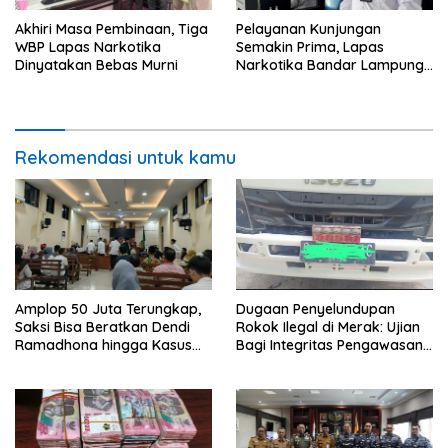
Akhiri Masa Pembinaan, Tiga
Pelayanan Kunjungan
WBP Lapas Narkotika
Semakin Prima, Lapas
Dinyatakan Bebas Murni
Narkotika Bandar Lampung
Perkuat Komitmen terhadap
Pelayanan Publik
Rekomendasi untuk kamu
Amplop 50 Juta Terungkap,
Dugaan Penyelundupan
Saksi Bisa Beratkan Dendi
Rokok Ilegal di Merak: Ujian
Ramadhona hingga Kasus
Bagi Integritas Pengawasan
TPPU Menguap
di Pelabuhan