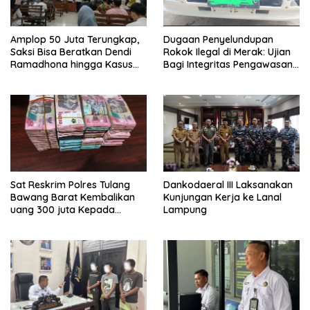
Amplop 50 Juta Terungkap,
Dugaan Penyelundupan
Saksi Bisa Beratkan Dendi
Rokok Ilegal di Merak: Ujian
Ramadhona hingga Kasus
Bagi Integritas Pengawasan
TPPU Menguap
di Pelabuhan
Sat Reskrim Polres Tulang
Dankodaeral III Laksanakan
Bawang Barat Kembalikan
Kunjungan Kerja ke Lanal
uang 300 juta Kepada
Lampung
Korban dari Hasil kejahatan