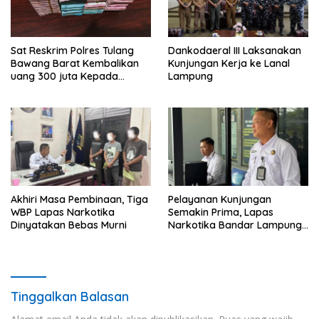
Sat Reskrim Polres Tulang
Dankodaeral III Laksanakan
Bawang Barat Kembalikan
Kunjungan Kerja ke Lanal
uang 300 juta Kepada
Lampung
Korban dari Hasil kejahatan
Akhiri Masa Pembinaan, Tiga
Pelayanan Kunjungan
WBP Lapas Narkotika
Semakin Prima, Lapas
Dinyatakan Bebas Murni
Narkotika Bandar Lampung
Perkuat Komitmen terhadap
Pelayanan Publik
Tinggalkan Balasan