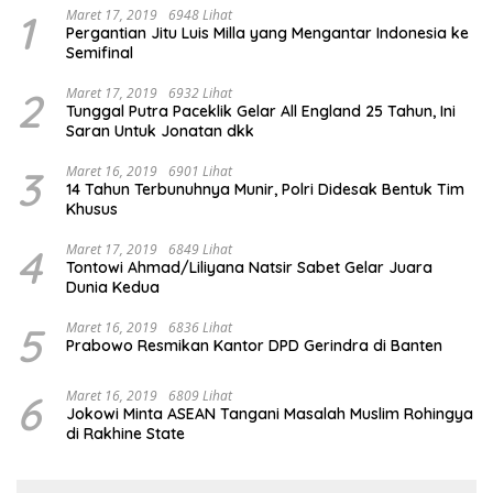
1
Maret 17, 2019
6948 Lihat
Pergantian Jitu Luis Milla yang Mengantar Indonesia ke
Semifinal
2
Maret 17, 2019
6932 Lihat
Tunggal Putra Paceklik Gelar All England 25 Tahun, Ini
Saran Untuk Jonatan dkk
3
Maret 16, 2019
6901 Lihat
14 Tahun Terbunuhnya Munir, Polri Didesak Bentuk Tim
Khusus
4
Maret 17, 2019
6849 Lihat
Tontowi Ahmad/Liliyana Natsir Sabet Gelar Juara
Dunia Kedua
5
Maret 16, 2019
6836 Lihat
Prabowo Resmikan Kantor DPD Gerindra di Banten
6
Maret 16, 2019
6809 Lihat
Jokowi Minta ASEAN Tangani Masalah Muslim Rohingya
di Rakhine State