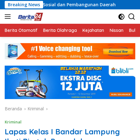
Langsung
n Sosial dan Pembangunan Daerah
Breaking News
Rayakan Semangat K
ke
konten
Berita Otomotif
Berita Olahraga
Kejahatan
Nissan
Bulut
Beranda
Kriminal
Kriminal
Lapas Kelas I Bandar Lampung