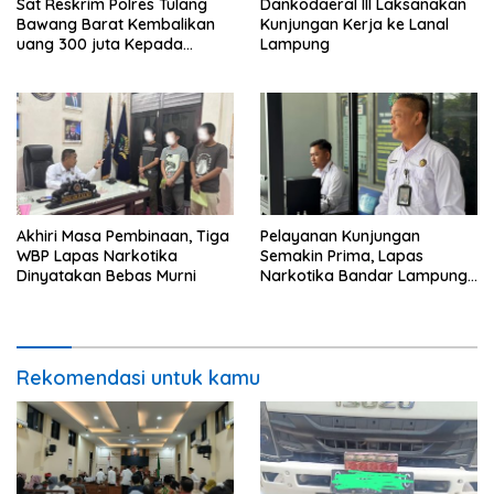
Sat Reskrim Polres Tulang
Dankodaeral III Laksanakan
Bawang Barat Kembalikan
Kunjungan Kerja ke Lanal
uang 300 juta Kepada
Lampung
Korban dari Hasil kejahatan
Akhiri Masa Pembinaan, Tiga
Pelayanan Kunjungan
WBP Lapas Narkotika
Semakin Prima, Lapas
Dinyatakan Bebas Murni
Narkotika Bandar Lampung
Perkuat Komitmen terhadap
Pelayanan Publik
Rekomendasi untuk kamu