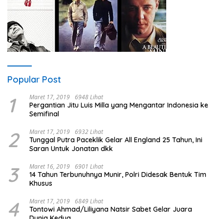
Popular Post
1
Maret 17, 2019
6948 Lihat
Pergantian Jitu Luis Milla yang Mengantar Indonesia ke
Semifinal
2
Maret 17, 2019
6932 Lihat
Tunggal Putra Paceklik Gelar All England 25 Tahun, Ini
Saran Untuk Jonatan dkk
3
Maret 16, 2019
6901 Lihat
14 Tahun Terbunuhnya Munir, Polri Didesak Bentuk Tim
Khusus
4
Maret 17, 2019
6849 Lihat
Tontowi Ahmad/Liliyana Natsir Sabet Gelar Juara
Dunia Kedua