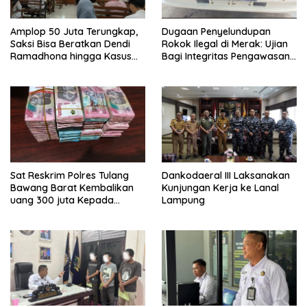
Amplop 50 Juta Terungkap,
Dugaan Penyelundupan
Saksi Bisa Beratkan Dendi
Rokok Ilegal di Merak: Ujian
Ramadhona hingga Kasus
Bagi Integritas Pengawasan
TPPU Menguap
di Pelabuhan
Sat Reskrim Polres Tulang
Dankodaeral III Laksanakan
Bawang Barat Kembalikan
Kunjungan Kerja ke Lanal
uang 300 juta Kepada
Lampung
Korban dari Hasil kejahatan