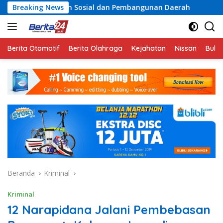
Langsung
an Sosial dan Pembangunan Daerah
Breaking News
Rayakan Semangat 
ke
konten
Berita Otomotif
Berita Olahraga
Kejahatan
Nissan
Bulut
Beranda
Kriminal
Kriminal
12 Narapidana Jalani Pembebasan