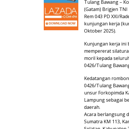
Tulang Bawang – K
(Gatam) Brigjen TNI 
Rem 043 PD XXI/Rade
kunjungan kerja (ku
Oktober 2025).
Kunjungan kerja ini
mempererat silatura
moril kepada seluruh
0426/Tulang Bawang
Kedatangan rombon
0426/Tulang Bawang L
unsur Forkopimda Ka
Lampung sebagai b
daerah.
Acara berlangsung d
Sumatra KM 113, K
Selatan, Kabupaten 