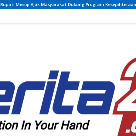
syarakat Dukung Program Kesejahteraan Sosial dan Pembangun