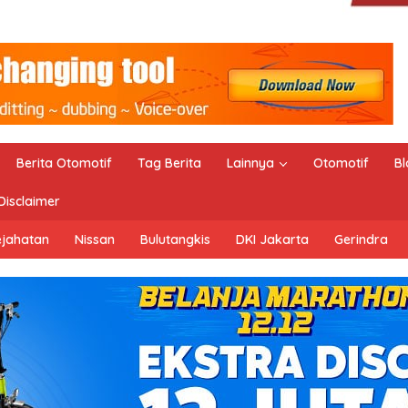
Berita Otomotif
Tag Berita
Lainnya
Otomotif
Bl
Disclaimer
ejahatan
Nissan
Bulutangkis
DKI Jakarta
Gerindra