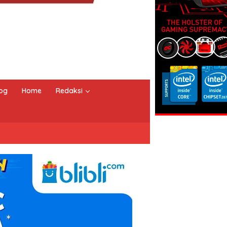
og
Home
Redaksi