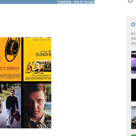
O
In
de
mu