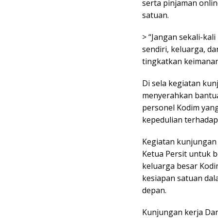
serta pinjaman onlin
satuan.
> “Jangan sekali-kal
sendiri, keluarga, da
tingkatkan keimana
Di sela kegiatan kun
menyerahkan bantuan
personel Kodim yang
kepedulian terhadap
Kegiatan kunjungan
Ketua Persit untuk b
keluarga besar Kod
kesiapan satuan da
depan.
Kunjungan kerja Da