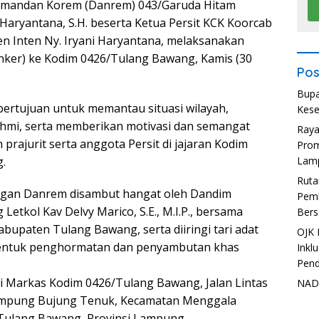
omandan Korem (Danrem) 043/Garuda Hitam
Haryantana, S.H. beserta Ketua Persit KCK Koorcab
n Inten Ny. Iryani Haryantana, melaksanakan
nker) ke Kodim 0426/Tulang Bawang, Kamis (30
Pos
Bupa
 bertujuan untuk memantau situasi wilayah,
Kese
hmi, serta memberikan motivasi dan semangat
Ray
 prajurit serta anggota Persit di jajaran Kodim
Prom
.
Lam
Ruta
gan Danrem disambut hangat oleh Dandim
Pemb
etkol Kav Delvy Marico, S.E., M.I.P., bersama
Bers
bupaten Tulang Bawang, serta diiringi tari adat
OJK 
entuk penghormatan dan penyambutan khas
Inkl
Pend
i Markas Kodim 0426/Tulang Bawang, Jalan Lintas
NADI
ampung Bujung Tenuk, Kecamatan Menggala
Tulang Bawang, Provinsi Lampung.