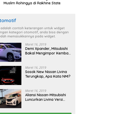
Muslim Rohingya di Rakhine State
tomotif
i adalah contoh keterangan untuk widget
ngan kategori otomotif, anda bisa dengan
dah memasukkannya pada widget.
Maret 16, 2019
Demi Xpander, Mitsubishi
Bakal Mengimpor Kembali
Pajero Sport
Maret 16, 2019
Sosok New Nissan Livina
Terungkap, Apa Kata NMI?
Maret 16, 2019
Aliansi Nissan-Mitsubishi
Luncurkan Livina Versi
Mungil