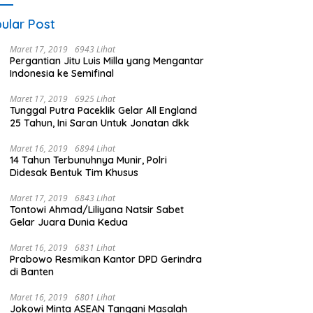
ular Post
Maret 17, 2019
6943 Lihat
Pergantian Jitu Luis Milla yang Mengantar
Indonesia ke Semifinal
Maret 17, 2019
6925 Lihat
Tunggal Putra Paceklik Gelar All England
25 Tahun, Ini Saran Untuk Jonatan dkk
Maret 16, 2019
6894 Lihat
14 Tahun Terbunuhnya Munir, Polri
Didesak Bentuk Tim Khusus
Maret 17, 2019
6843 Lihat
Tontowi Ahmad/Liliyana Natsir Sabet
Gelar Juara Dunia Kedua
Maret 16, 2019
6831 Lihat
Prabowo Resmikan Kantor DPD Gerindra
di Banten
Maret 16, 2019
6801 Lihat
Jokowi Minta ASEAN Tangani Masalah