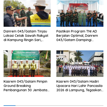
Danrem 043/Gatam Tinjau
Pastikan Program TNI AD
Lokasi Cetak Sawah Rakyat
Berjalan Optimal, Danrem
di Kampung Ringin Sari,
043/Gatam Dampingi
Tulang Bawang
Kunker Pangdam XXI/RI di
Tulang Bawang
Kasrem 043/Gatam Pimpin
Kasrem 043/Gatam Hadiri
Ground Breaking
Upacara Hari Lahir Pancasila
Pembangunan 30 Jembatan
2026 di Lampung, Tegaskan
Perintis Garuda Tahap V dan
Pancasila sebagai Fondasi
VI Di Provinsi Lampung.
Perdamaian Dunia