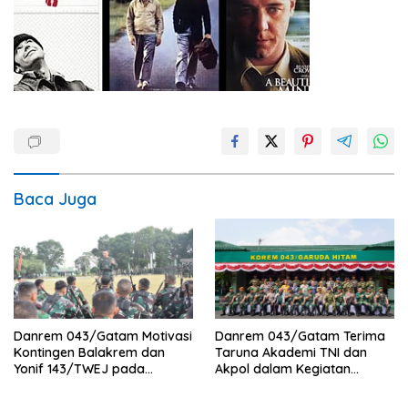
Baca Juga
Danrem 043/Gatam Motivasi
Danrem 043/Gatam Terima
Kontingen Balakrem dan
Taruna Akademi TNI dan
Yonif 143/TWEJ pada
Akpol dalam Kegiatan
Pembukaan Lomba Binsat
Integratif Bhakti Sekolah
Kodam XXI/Radin Inten
Rakyat Tahun 2026