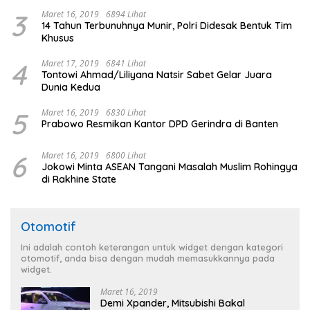
3
Maret 16, 2019
6894 Lihat
14 Tahun Terbunuhnya Munir, Polri Didesak Bentuk Tim
Khusus
4
Maret 17, 2019
6841 Lihat
Tontowi Ahmad/Liliyana Natsir Sabet Gelar Juara
Dunia Kedua
5
Maret 16, 2019
6830 Lihat
Prabowo Resmikan Kantor DPD Gerindra di Banten
6
Maret 16, 2019
6800 Lihat
Jokowi Minta ASEAN Tangani Masalah Muslim Rohingya
di Rakhine State
Otomotif
Ini adalah contoh keterangan untuk widget dengan kategori
otomotif, anda bisa dengan mudah memasukkannya pada
widget.
Maret 16, 2019
Demi Xpander, Mitsubishi Bakal