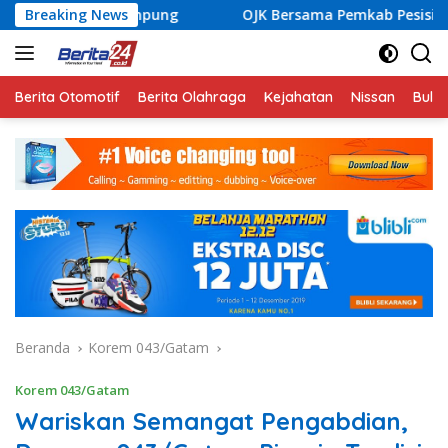
Langsung
mpung
Breaking News
OJK Bersama Pemkab Pesisir Barat Wujudkan Inkl
ke
konten
Berita Otomotif
Berita Olahraga
Kejahatan
Nissan
Bulut
Beranda
Korem 043/Gatam
Korem 043/Gatam
Wariskan Semangat Pengabdian,