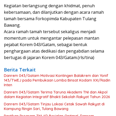
Kegiatan berlangsung dengan khidmat, penuh
kebersamaan, dan dilanjutkan dengan acara ramah
tamah bersama Forkopimda Kabupaten Tulang
Bawang.
Acara ramah tamah tersebut sekaligus menjadi
momentum untuk mengantar pelepasan mantan
pejabat Korem 043/Gatam, sebagai bentuk
penghargaan atas dedikasi dan pengabdian selama
bertugas di jajaran Korem 043/Gatam.(rls/tina)
Berita Terkait
Danrem 043/Gatam Motivasi Kontingen Balakrem dan Yonif
143/TWEJ pada Pembukaan Lomba Binsat Kodam XXI/Radin
Inten
Danrem 043/Gatam Terima Taruna Akademi TNI dan Akpol
dalam Kegiatan Integratif Bhakti Sekolah Rakyat Tahun 2026
Danrem 043/Gatam Tinjau Lokasi Cetak Sawah Rakyat di
Kampung Ringin Sari, Tulang Bawang
Pastikan Program TNI AD Berjalan Optimal, Danrem