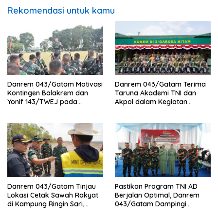
Rekomendasi untuk kamu
Danrem 043/Gatam Motivasi
Danrem 043/Gatam Terima
Kontingen Balakrem dan
Taruna Akademi TNI dan
Yonif 143/TWEJ pada
Akpol dalam Kegiatan
Pembukaan Lomba Binsat
Integratif Bhakti Sekolah
Kodam XXI/Radin Inten
Rakyat Tahun 2026
Danrem 043/Gatam Tinjau
Pastikan Program TNI AD
Lokasi Cetak Sawah Rakyat
Berjalan Optimal, Danrem
di Kampung Ringin Sari,
043/Gatam Dampingi
Tulang Bawang
Kunker Pangdam XXI/RI di