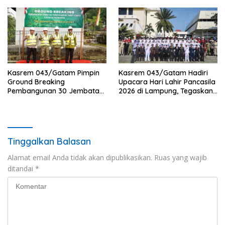
Tulang Bawang
Kasrem 043/Gatam Pimpin
Kasrem 043/Gatam Hadiri
Ground Breaking
Upacara Hari Lahir Pancasila
Pembangunan 30 Jembatan
2026 di Lampung, Tegaskan
Perintis Garuda Tahap V dan
Pancasila sebagai Fondasi
VI Di Provinsi Lampung.
Perdamaian Dunia
Tinggalkan Balasan
Alamat email Anda tidak akan dipublikasikan.
Ruas yang wajib
ditandai
*