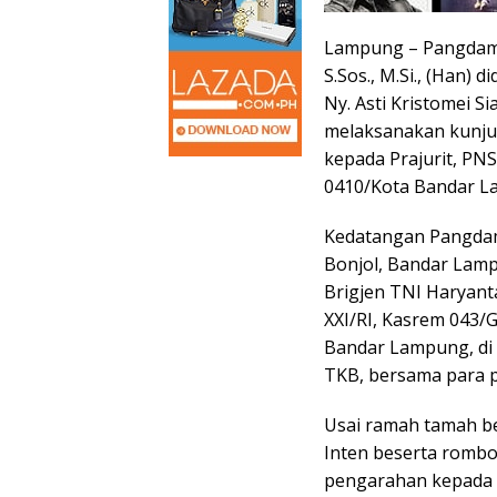
Lampung – Pangdam X
S.Sos., M.Si., (Han)
Ny. Asti Kristomei S
melaksanakan kunju
kepada Prajurit, PN
0410/Kota Bandar La
Kedatangan Pangdam
Bonjol, Bandar Lam
Brigjen TNI Haryant
XXI/RI, Kasrem 043/
Bandar Lampung, di 
TKB, bersama para pr
Usai ramah tamah b
Inten beserta romb
pengarahan kepada s