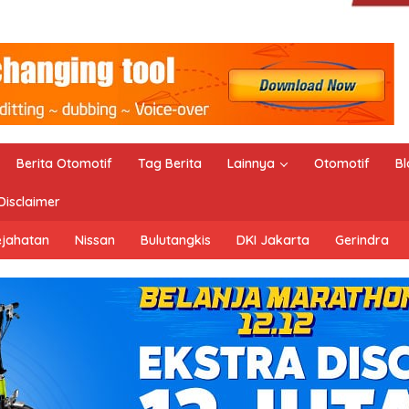
Berita Otomotif
Tag Berita
Lainnya
Otomotif
Bl
Disclaimer
ejahatan
Nissan
Bulutangkis
DKI Jakarta
Gerindra