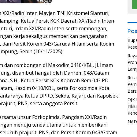
XI/Radin Inten Mayjen TNI Kristomei Sianturi,
 didampingi Ketua Persit KCK Daerah XXI/Radin Inten
ianturi, Irdam XXI/Radin Inten serta rombongan,
Pos
ngan kerja sekaligus memberikan pengarahan
Bupa
S, dan Persit Korem 043/Garuda Hitam serta Kodim
Kese
mpung, Senin (10/11/2025).
Ray
Prom
 dan rombongan di Makodim 0410/KBL, Jl. Imam
Lam
pung, disambut hangat oleh Danrem 043/Gatam
Ruta
ana, S.H., Ketua Persit KCK Koorcab Rem 043 PD
Pemb
Gatam, Kasdim 0410/KBL, serta Forkopimda Kota
Bers
antaranya Ketua DPRD, Sekda, Kajari, dan Kapolsek
OJK 
ajurit, PNS, serta anggota Persit.
Inkl
Pend
ersama unsur Forkopimda, Pangdam XXI/Radin
NADI
ongan menuju tenda utama untuk memberikan
eluruh prajurit, PNS, dan Persit Korem 043/Gatam