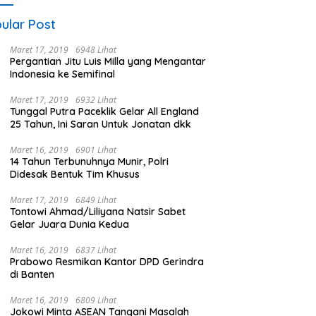
ular Post
Maret 17, 2019
6948 Lihat
Pergantian Jitu Luis Milla yang Mengantar
Indonesia ke Semifinal
Maret 17, 2019
6932 Lihat
Tunggal Putra Paceklik Gelar All England
25 Tahun, Ini Saran Untuk Jonatan dkk
Maret 16, 2019
6901 Lihat
14 Tahun Terbunuhnya Munir, Polri
Didesak Bentuk Tim Khusus
Maret 17, 2019
6849 Lihat
Tontowi Ahmad/Liliyana Natsir Sabet
Gelar Juara Dunia Kedua
Maret 16, 2019
6837 Lihat
Prabowo Resmikan Kantor DPD Gerindra
di Banten
Maret 16, 2019
6809 Lihat
Jokowi Minta ASEAN Tangani Masalah