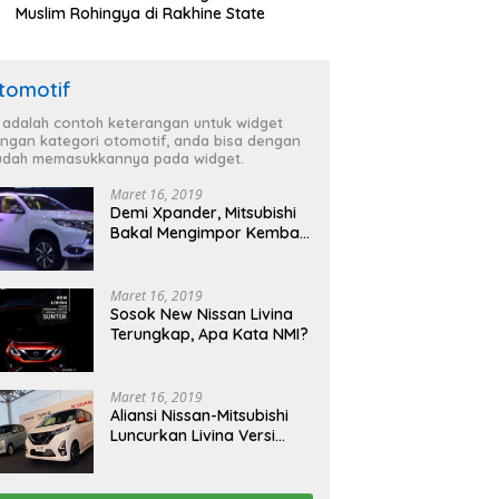
Muslim Rohingya di Rakhine State
tomotif
i adalah contoh keterangan untuk widget
ngan kategori otomotif, anda bisa dengan
dah memasukkannya pada widget.
Maret 16, 2019
Demi Xpander, Mitsubishi
Bakal Mengimpor Kembali
Pajero Sport
Maret 16, 2019
Sosok New Nissan Livina
Terungkap, Apa Kata NMI?
Maret 16, 2019
Aliansi Nissan-Mitsubishi
Luncurkan Livina Versi
Mungil