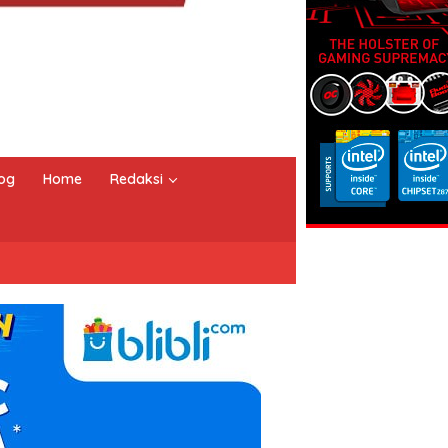
og
Home
Redaksi