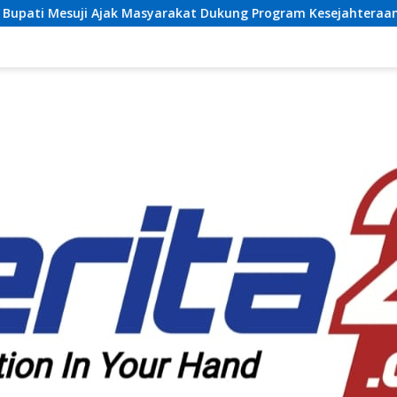
arakat Dukung Program Kesejahteraan Sosial dan Pembanguna