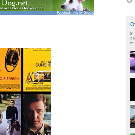
O
In
de
mu