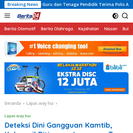
Langsung
ru dan Tenaga Pendidik Terima Polis Asuransi Jiwa
Breaking News
Raz
ke
konten
Berita Otomotif
Berita Olahraga
Kejahatan
Nissan
Bulut
Beranda
Lapas way hui
Lapas way hui
Deteksi Dini Gangguan Kamtib,