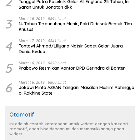
2
Tunggal Putra Paceklik Gelar All England 25 Tahun, Ini
Saran Untuk Jonatan dkk
3
Maret 16, 2019
6894 Lihat
14 Tahun Terbunuhnya Munir, Polri Didesak Bentuk Tim
Khusus
4
Maret 17, 2019
6841 Lihat
Tontowi Ahmad/Liliyana Natsir Sabet Gelar Juara
Dunia Kedua
5
Maret 16, 2019
6830 Lihat
Prabowo Resmikan Kantor DPD Gerindra di Banten
6
Maret 16, 2019
6800 Lihat
Jokowi Minta ASEAN Tangani Masalah Muslim Rohingya
di Rakhine State
Otomotif
Ini adalah contoh keterangan untuk widget dengan kategori
otomotif, anda bisa dengan mudah memasukkannya pada
widget.