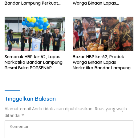
Bandar Lampung Perkuat
Warga Binaan Lapas
Pembinaan dan Kemandirian
Narkotika Bandar Lampung
Warga Binaan
Perbaiki Jalan Berlubang
Semarak HBP ke-62, Lapas
Bazar HBP ke-62, Produk
Narkotika Bandar Lampung
Warga Binaan Lapas
Resmi Buka PORSENAP
Narkotika Bandar Lampung
Tahun 2026 dengan
Laris Diserbu Pembeli
Semangat Sportivitas
Tinggalkan Balasan
Alamat email Anda tidak akan dipublikasikan.
Ruas yang wajib
ditandai
*