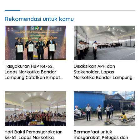
Semangat Sportivitas
Rekomendasi untuk kamu
Tasyakuran HBP Ke-62,
Disaksikan APH dan
Lapas Narkotika Bandar
Stakeholder, Lapas
Lampung Catatkan Empat
Narkotika Bandar Lampung
Prestasi Membanggakan
Laksanakan Ikrar
Pemasyarakatan Bersih dari
Halinar
Hari Bakti Pemasyarakatan
Bermanfaat untuk
ke-62, Lapas Narkotika
masyarakat, Petugas dan