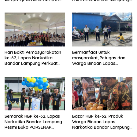
Prestasi Membanggakan
Laksanakan Ikrar
Pemasyarakatan Bersih dari
Halinar
Hari Bakti Pemasyarakatan
Bermanfaat untuk
ke-62, Lapas Narkotika
masyarakat, Petugas dan
Bandar Lampung Perkuat
Warga Binaan Lapas
Pembinaan dan Kemandirian
Narkotika Bandar Lampung
Warga Binaan
Perbaiki Jalan Berlubang
Semarak HBP ke-62, Lapas
Bazar HBP ke-62, Produk
Narkotika Bandar Lampung
Warga Binaan Lapas
Resmi Buka PORSENAP
Narkotika Bandar Lampung
Tahun 2026 dengan
Laris Diserbu Pembeli