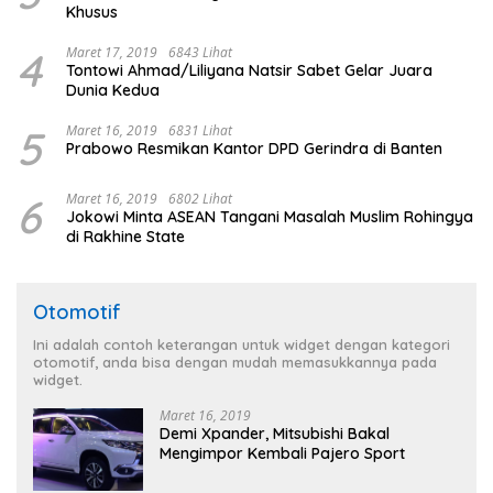
Khusus
4
Maret 17, 2019
6843 Lihat
Tontowi Ahmad/Liliyana Natsir Sabet Gelar Juara
Dunia Kedua
5
Maret 16, 2019
6831 Lihat
Prabowo Resmikan Kantor DPD Gerindra di Banten
6
Maret 16, 2019
6802 Lihat
Jokowi Minta ASEAN Tangani Masalah Muslim Rohingya
di Rakhine State
Otomotif
Ini adalah contoh keterangan untuk widget dengan kategori
otomotif, anda bisa dengan mudah memasukkannya pada
widget.
Maret 16, 2019
Demi Xpander, Mitsubishi Bakal
Mengimpor Kembali Pajero Sport