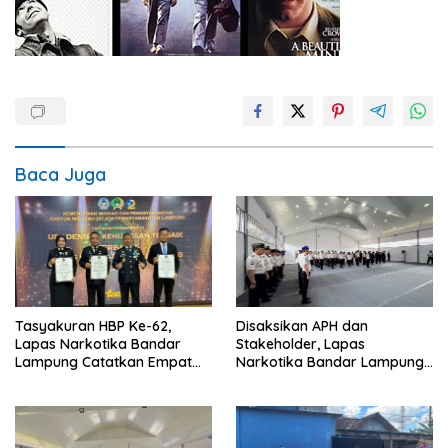
Baca Juga
Tasyakuran HBP Ke-62,
Disaksikan APH dan
Lapas Narkotika Bandar
Stakeholder, Lapas
Lampung Catatkan Empat
Narkotika Bandar Lampung
Prestasi Membanggakan
Laksanakan Ikrar
Pemasyarakatan Bersih dari
Halinar