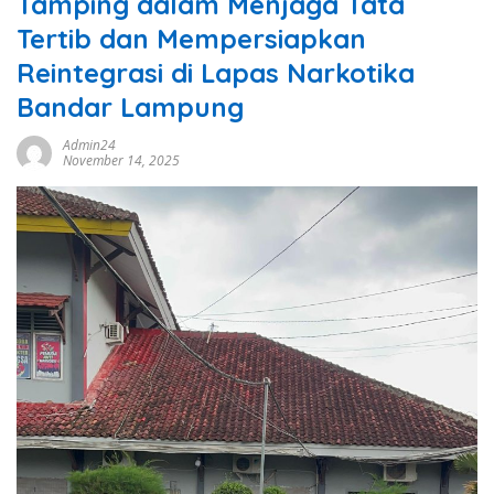
Tamping dalam Menjaga Tata
Tertib dan Mempersiapkan
Reintegrasi di Lapas Narkotika
Bandar Lampung
Admin24
November 14, 2025