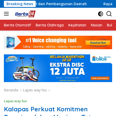
Langsung
ial dan Pembangunan Daerah
Breaking News
Rayakan Semangat Kemer
ke
konten
Berita Otomotif
Berita Olahraga
Kejahatan
Nissan
Bulut
Beranda
Lapas way hui
Lapas way hui
Kalapas Perkuat Komitmen