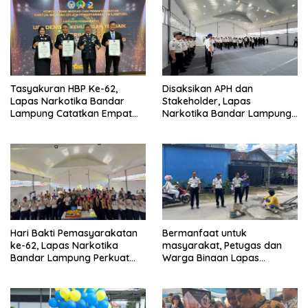
Tasyakuran HBP Ke-62,
Disaksikan APH dan
Lapas Narkotika Bandar
Stakeholder, Lapas
Lampung Catatkan Empat
Narkotika Bandar Lampung
Prestasi Membanggakan
Laksanakan Ikrar
Pemasyarakatan Bersih dari
Halinar
Hari Bakti Pemasyarakatan
Bermanfaat untuk
ke-62, Lapas Narkotika
masyarakat, Petugas dan
Bandar Lampung Perkuat
Warga Binaan Lapas
Pembinaan dan Kemandirian
Narkotika Bandar Lampung
Warga Binaan
Perbaiki Jalan Berlubang