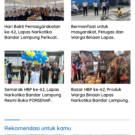
Hari Bakti Pemasyarakatan
Bermanfaat untuk
ke-62, Lapas Narkotika
masyarakat, Petugas dan
Bandar Lampung Perkuat
Warga Binaan Lapas
Pembinaan dan Kemandirian
Narkotika Bandar Lampung
Warga Binaan
Perbaiki Jalan Berlubang
Semarak HBP ke-62, Lapas
Bazar HBP ke-62, Produk
Narkotika Bandar Lampung
Warga Binaan Lapas
Resmi Buka PORSENAP
Narkotika Bandar Lampung
Tahun 2026 dengan
Laris Diserbu Pembeli
Semangat Sportivitas
Rekomendasi untuk kamu