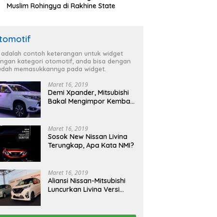
Muslim Rohingya di Rakhine State
tomotif
i adalah contoh keterangan untuk widget
ngan kategori otomotif, anda bisa dengan
dah memasukkannya pada widget.
Maret 16, 2019
Demi Xpander, Mitsubishi
Bakal Mengimpor Kembali
Pajero Sport
Maret 16, 2019
Sosok New Nissan Livina
Terungkap, Apa Kata NMI?
Maret 16, 2019
Aliansi Nissan-Mitsubishi
Luncurkan Livina Versi
Mungil