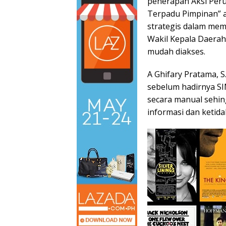
penerapan Aksi Per
Terpadu Pimpinan” a
strategis dalam mem
Wakil Kepala Daerah
mudah diakses.
A Ghifary Pratama, 
sebelum hadirnya S
secara manual sehi
informasi dan ketida