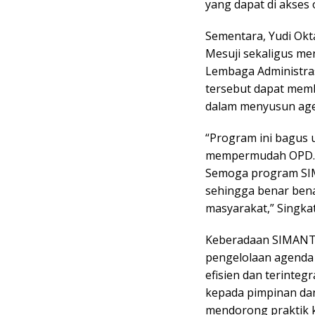
yang dapat di akses
Sementara, Yudi Ok
Mesuji sekaligus men
Lembaga Administra
tersebut dapat mem
dalam menyusun agend
“Program ini bagus
mempermudah OPD. 
Semoga program SIM
sehingga benar ben
masyarakat,” Singka
Keberadaan SIMANTA
pengelolaan agenda 
efisien dan terinteg
kepada pimpinan dan
mendorong praktik ke