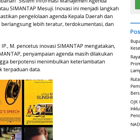
ubahan “Sistem Informasi Manajemen Agenda
tau SIMANTAP Mesuji. Inovasi ini menjadi langkah
astikan pengelolaan agenda Kepala Daerah dan
 berlangsung lebih teratur, terdokumentasi, dan
Pos
Bupa
S. IP., M. pencetus inovasi SIMANTAP mengatakan,
Kese
IMANTAP, penyampaian agenda masih dilakukan
Ray
ngga berpotensi menimbulkan keterlambatan
Prom
k terpaduan data.
Lam
Ruta
Pemb
Bers
OJK 
Inkl
Pend
NADI