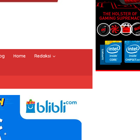
og
Home
Redaksi