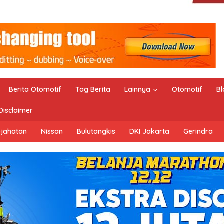
Berita Otomotif
Tag Berita
Lainnya
Otomotif
Bl
Disclaimer
ejahatan
Nissan
Bulutangkis
DKI Jakarta
Gerindra