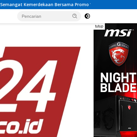
ersama Promo “Merdeka Getaway” di Swiss-Belhotel Lampung
tutup