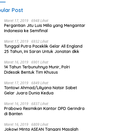
ular Post
Maret 17, 2019
6948 Lihat
Pergantian Jitu Luis Milla yang Mengantar
Indonesia ke Semifinal
Maret 17, 2019
6932 Lihat
Tunggal Putra Paceklik Gelar All England
25 Tahun, Ini Saran Untuk Jonatan dkk
Maret 16, 2019
6901 Lihat
14 Tahun Terbunuhnya Munir, Polri
Didesak Bentuk Tim Khusus
Maret 17, 2019
6849 Lihat
Tontowi Ahmad/Liliyana Natsir Sabet
Gelar Juara Dunia Kedua
Maret 16, 2019
6837 Lihat
Prabowo Resmikan Kantor DPD Gerindra
di Banten
Maret 16, 2019
6809 Lihat
Jokowi Minta ASEAN Tangani Masalah