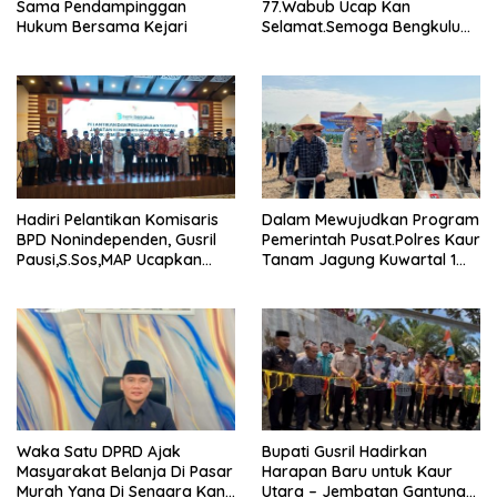
Sama Pendampinggan
77.Wabub Ucap Kan
Hukum Bersama Kejari
Selamat.Semoga Bengkulu
Selatan Makin Maju.
Hadiri Pelantikan Komisaris
Dalam Mewujudkan Program
BPD Nonindependen, Gusril
Pemerintah Pusat.Polres Kaur
Pausi,S.Sos,MAP Ucapkan
Tanam Jagung Kuwartal 1
Selamat.
Wujutkan Swasembada
Jagung.
Waka Satu DPRD Ajak
Bupati Gusril Hadirkan
Masyarakat Belanja Di Pasar
Harapan Baru untuk Kaur
Murah Yang Di Sengara Kan
Utara – Jembatan Gantung