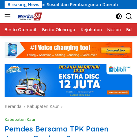
Langsung
aan Sosial dan Pembangunan Daerah
Breaking News
Rayakan Semangat
ke
konten
Berita Otomotif
Berita Olahraga
Kejahatan
Nissan
Bulut
Beranda
Kabupaten Kaur
Kabupaten Kaur
Pemdes Bersama TPK Panen