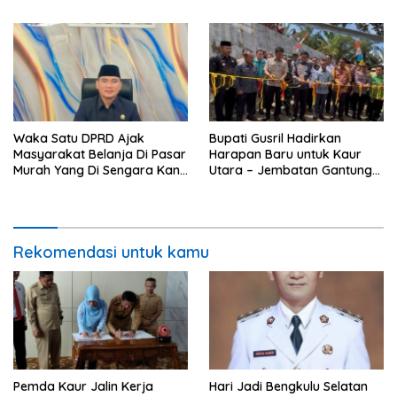
Selamat.
Wujutkan Swasembada
Jagung.
Waka Satu DPRD Ajak
Bupati Gusril Hadirkan
Masyarakat Belanja Di Pasar
Harapan Baru untuk Kaur
Murah Yang Di Sengara Kan
Utara – Jembatan Gantung
Pemda Kaur
Tangga Manik Resmi
Beroperasi
Rekomendasi untuk kamu
Pemda Kaur Jalin Kerja
Hari Jadi Bengkulu Selatan