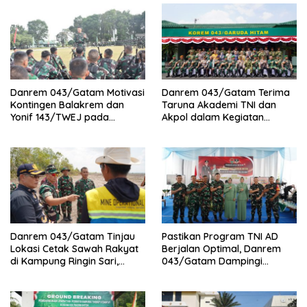
Danrem 043/Gatam Motivasi
Danrem 043/Gatam Terima
Kontingen Balakrem dan
Taruna Akademi TNI dan
Yonif 143/TWEJ pada
Akpol dalam Kegiatan
Pembukaan Lomba Binsat
Integratif Bhakti Sekolah
Kodam XXI/Radin Inten
Rakyat Tahun 2026
Danrem 043/Gatam Tinjau
Pastikan Program TNI AD
Lokasi Cetak Sawah Rakyat
Berjalan Optimal, Danrem
di Kampung Ringin Sari,
043/Gatam Dampingi
Tulang Bawang
Kunker Pangdam XXI/RI di
Tulang Bawang