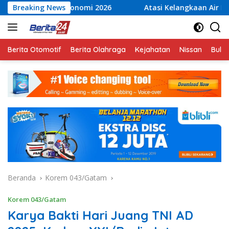
Langsung
onomi 2026
Breaking News
Atasi Kelangkaan Air Bersih, Babinsa Pel
ke
konten
Berita Otomotif
Berita Olahraga
Kejahatan
Nissan
Bulut
Beranda
Korem 043/Gatam
Korem 043/Gatam
Karya Bakti Hari Juang TNI AD