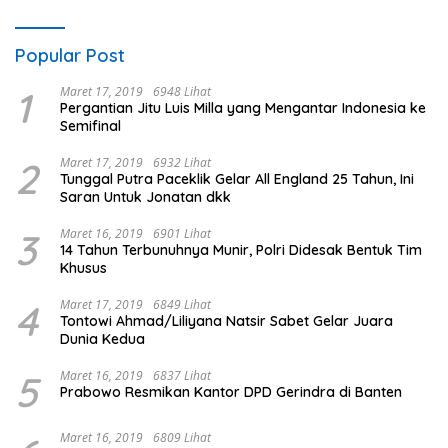
Popular Post
1
Maret 17, 2019
6948 Lihat
Pergantian Jitu Luis Milla yang Mengantar Indonesia ke
Semifinal
2
Maret 17, 2019
6932 Lihat
Tunggal Putra Paceklik Gelar All England 25 Tahun, Ini
Saran Untuk Jonatan dkk
3
Maret 16, 2019
6901 Lihat
14 Tahun Terbunuhnya Munir, Polri Didesak Bentuk Tim
Khusus
4
Maret 17, 2019
6849 Lihat
Tontowi Ahmad/Liliyana Natsir Sabet Gelar Juara
Dunia Kedua
5
Maret 16, 2019
6837 Lihat
Prabowo Resmikan Kantor DPD Gerindra di Banten
Maret 16, 2019
6809 Lihat