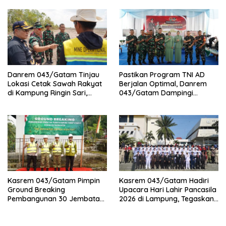
Kodam XXI/Radin Inten
Rakyat Tahun 2026
Danrem 043/Gatam Tinjau
Pastikan Program TNI AD
Lokasi Cetak Sawah Rakyat
Berjalan Optimal, Danrem
di Kampung Ringin Sari,
043/Gatam Dampingi
Tulang Bawang
Kunker Pangdam XXI/RI di
Tulang Bawang
Kasrem 043/Gatam Pimpin
Kasrem 043/Gatam Hadiri
Ground Breaking
Upacara Hari Lahir Pancasila
Pembangunan 30 Jembatan
2026 di Lampung, Tegaskan
Perintis Garuda Tahap V dan
Pancasila sebagai Fondasi
VI Di Provinsi Lampung.
Perdamaian Dunia