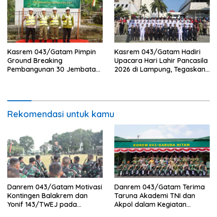
Kasrem 043/Gatam Pimpin
Kasrem 043/Gatam Hadiri
Ground Breaking
Upacara Hari Lahir Pancasila
Pembangunan 30 Jembatan
2026 di Lampung, Tegaskan
Perintis Garuda Tahap V dan
Pancasila sebagai Fondasi
VI Di Provinsi Lampung.
Perdamaian Dunia
Rekomendasi untuk kamu
Danrem 043/Gatam Motivasi
Danrem 043/Gatam Terima
Kontingen Balakrem dan
Taruna Akademi TNI dan
Yonif 143/TWEJ pada
Akpol dalam Kegiatan
Pembukaan Lomba Binsat
Integratif Bhakti Sekolah