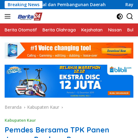
Langsung
sial dan Pembangunan Daerah
Breaking News
Rayakan Semangat Kemer
ke
konten
Berita Otomotif
Berita Olahraga
Kejahatan
Nissan
Bulut
Beranda
Kabupaten Kaur
Kabupaten Kaur
Pemdes Bersama TPK Panen