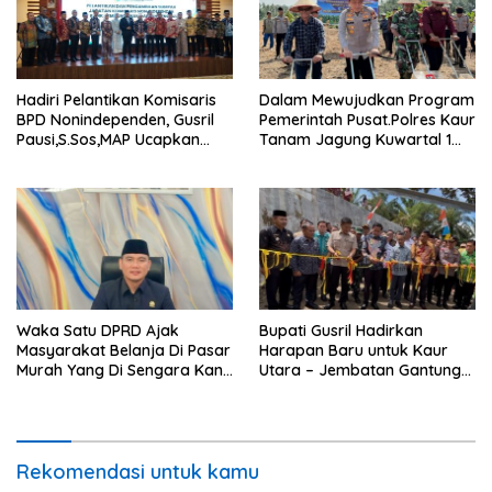
Hadiri Pelantikan Komisaris
Dalam Mewujudkan Program
BPD Nonindependen, Gusril
Pemerintah Pusat.Polres Kaur
Pausi,S.Sos,MAP Ucapkan
Tanam Jagung Kuwartal 1
Selamat.
Wujutkan Swasembada
Jagung.
Waka Satu DPRD Ajak
Bupati Gusril Hadirkan
Masyarakat Belanja Di Pasar
Harapan Baru untuk Kaur
Murah Yang Di Sengara Kan
Utara – Jembatan Gantung
Pemda Kaur
Tangga Manik Resmi
Beroperasi
Rekomendasi untuk kamu