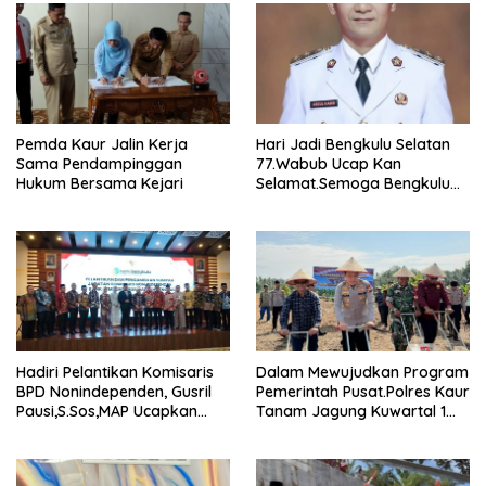
Pemda Kaur Jalin Kerja
Hari Jadi Bengkulu Selatan
Sama Pendampinggan
77.Wabub Ucap Kan
Hukum Bersama Kejari
Selamat.Semoga Bengkulu
Selatan Makin Maju.
Hadiri Pelantikan Komisaris
Dalam Mewujudkan Program
BPD Nonindependen, Gusril
Pemerintah Pusat.Polres Kaur
Pausi,S.Sos,MAP Ucapkan
Tanam Jagung Kuwartal 1
Selamat.
Wujutkan Swasembada
Jagung.