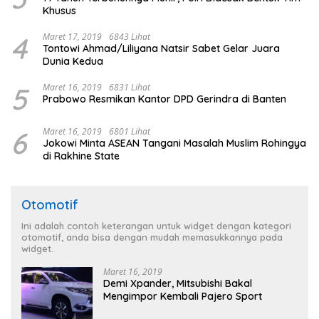
Khusus
4
Maret 17, 2019
6843 Lihat
Tontowi Ahmad/Liliyana Natsir Sabet Gelar Juara
Dunia Kedua
5
Maret 16, 2019
6831 Lihat
Prabowo Resmikan Kantor DPD Gerindra di Banten
6
Maret 16, 2019
6801 Lihat
Jokowi Minta ASEAN Tangani Masalah Muslim Rohingya
di Rakhine State
Otomotif
Ini adalah contoh keterangan untuk widget dengan kategori
otomotif, anda bisa dengan mudah memasukkannya pada
widget.
Maret 16, 2019
Demi Xpander, Mitsubishi Bakal
Mengimpor Kembali Pajero Sport