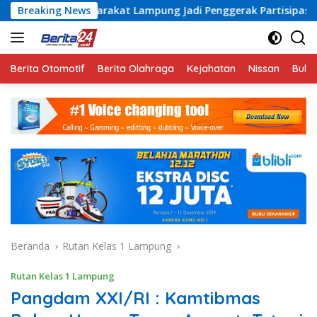
Langsung
kat Lampung Jadi Penggerak Partisipasi Sukseskan Sensus Ek
Breaking News
ke
konten
Berita Otomotif
Berita Olahraga
Kejahatan
Nissan
Bulut
Beranda
Rutan Kelas 1 Lampung
Rutan Kelas 1 Lampung
Pangdam XXI/RI : Kamtibmas