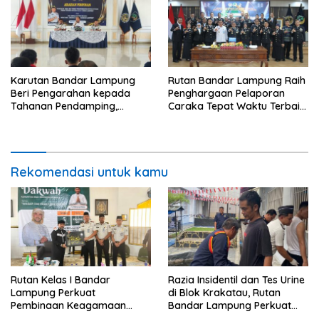
Karutan Bandar Lampung
Rutan Bandar Lampung Raih
Beri Pengarahan kepada
Penghargaan Pelaporan
Tahanan Pendamping,
Caraka Tepat Waktu Terbaik
Tekankan Disiplin dan
III pada Tasyakuran
Tanggung Jawab
Pemasyarakatan 2026
Rekomendasi untuk kamu
Rutan Kelas I Bandar
Razia Insidentil dan Tes Urine
Lampung Perkuat
di Blok Krakatau, Rutan
Pembinaan Keagamaan
Bandar Lampung Perkuat
Lewat Safari Dakwah
Komitmen Wujudkan