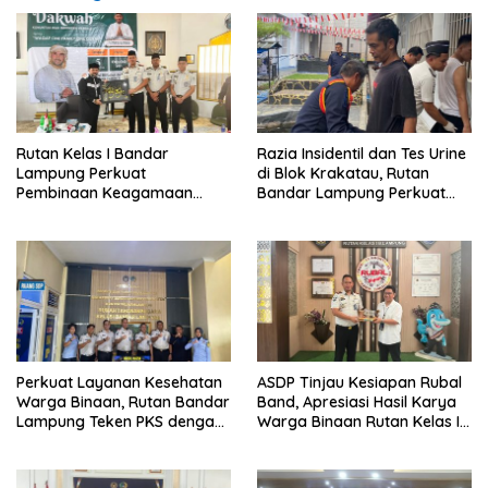
Rutan Kelas I Bandar
Razia Insidentil dan Tes Urine
Lampung Perkuat
di Blok Krakatau, Rutan
Pembinaan Keagamaan
Bandar Lampung Perkuat
Lewat Safari Dakwah
Komitmen Wujudkan
Bersama Habib Ahmad Al
Pemasyarakatan Bersih dari
Habsyi
HALINAR
Perkuat Layanan Kesehatan
ASDP Tinjau Kesiapan Rubal
Warga Binaan, Rutan Bandar
Band, Apresiasi Hasil Karya
Lampung Teken PKS dengan
Warga Binaan Rutan Kelas I
RS Graha Husada
Bandar Lampung