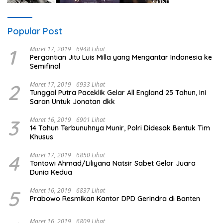
Popular Post
1
Maret 17, 2019
6948 Lihat
Pergantian Jitu Luis Milla yang Mengantar Indonesia ke
Semifinal
2
Maret 17, 2019
6933 Lihat
Tunggal Putra Paceklik Gelar All England 25 Tahun, Ini
Saran Untuk Jonatan dkk
3
Maret 16, 2019
6901 Lihat
14 Tahun Terbunuhnya Munir, Polri Didesak Bentuk Tim
Khusus
4
Maret 17, 2019
6850 Lihat
Tontowi Ahmad/Liliyana Natsir Sabet Gelar Juara
Dunia Kedua
5
Maret 16, 2019
6837 Lihat
Prabowo Resmikan Kantor DPD Gerindra di Banten
Maret 16, 2019
6809 Lihat