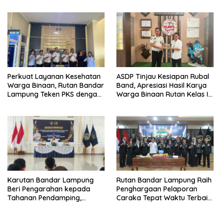
Bersama Habib Ahmad Al
Pemasyarakatan Bersih dari
Habsyi
HALINAR
Perkuat Layanan Kesehatan
ASDP Tinjau Kesiapan Rubal
Warga Binaan, Rutan Bandar
Band, Apresiasi Hasil Karya
Lampung Teken PKS dengan
Warga Binaan Rutan Kelas I
RS Graha Husada
Bandar Lampung
Karutan Bandar Lampung
Rutan Bandar Lampung Raih
Beri Pengarahan kepada
Penghargaan Pelaporan
Tahanan Pendamping,
Caraka Tepat Waktu Terbaik
Tekankan Disiplin dan
III pada Tasyakuran
Tanggung Jawab
Pemasyarakatan 2026