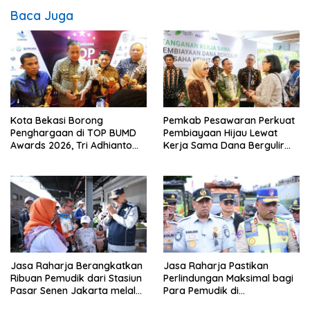
Baca Juga
Kota Bekasi Borong
Pemkab Pesawaran Perkuat
Penghargaan di TOP BUMD
Pembiayaan Hijau Lewat
Awards 2026, Tri Adhianto
Kerja Sama Dana Bergulir
Raih Top Pembina*
Kehutanan Dengan BPDLH
Jasa Raharja Berangkatkan
Jasa Raharja Pastikan
Ribuan Pemudik dari Stasiun
Perlindungan Maksimal bagi
Pasar Senen Jakarta melalui
Para Pemudik di
Program Mudik Gratis BUMN
Penyeberangan Merak-