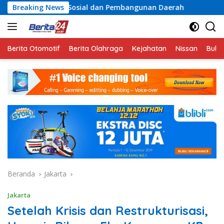
Langsung
 Sosial dan Pembangunan Daerah
Breaking News
Rayakan Semangat K
ke
konten
Berita Otomotif
Berita Olahraga
Kejahatan
Nissan
Bulut
Beranda
Jakarta
Jakarta
Setelah Krisis dan Restrukturisasi,