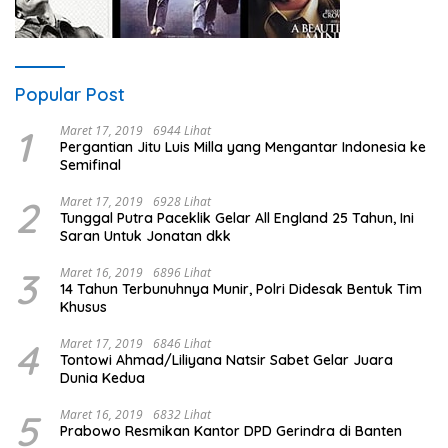
Popular Post
1
Maret 17, 2019
6944 Lihat
Pergantian Jitu Luis Milla yang Mengantar Indonesia ke
Semifinal
2
Maret 17, 2019
6928 Lihat
Tunggal Putra Paceklik Gelar All England 25 Tahun, Ini
Saran Untuk Jonatan dkk
3
Maret 16, 2019
6896 Lihat
14 Tahun Terbunuhnya Munir, Polri Didesak Bentuk Tim
Khusus
4
Maret 17, 2019
6846 Lihat
Tontowi Ahmad/Liliyana Natsir Sabet Gelar Juara
Dunia Kedua
5
Maret 16, 2019
6832 Lihat
Prabowo Resmikan Kantor DPD Gerindra di Banten