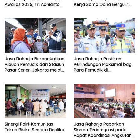
Awards 2026, Tri Adhianto
Kerja Sama Dana Bergulir
Raih Top Pembina*
Kehutanan Dengan BPDLH
Jasa Raharja Berangkatkan
Jasa Raharja Pastikan
Ribuan Pemudik dari Stasiun
Perlindungan Maksimal bagi
Pasar Senen Jakarta melalui
Para Pemudik di
Program Mudik Gratis BUMN
Penyeberangan Merak-
2026
Bakauheni
Sinergi Polri-Komunitas
Jasa Raharja Paparkan
Tekan Risiko Senjata Replika
Skema Terintegrasi pada
Rapat Koordinasi Angkutan