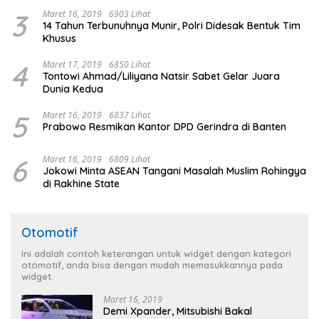
3
Maret 16, 2019
6903 Lihat
14 Tahun Terbunuhnya Munir, Polri Didesak Bentuk Tim
Khusus
4
Maret 17, 2019
6850 Lihat
Tontowi Ahmad/Liliyana Natsir Sabet Gelar Juara
Dunia Kedua
5
Maret 16, 2019
6837 Lihat
Prabowo Resmikan Kantor DPD Gerindra di Banten
6
Maret 16, 2019
6809 Lihat
Jokowi Minta ASEAN Tangani Masalah Muslim Rohingya
di Rakhine State
Otomotif
Ini adalah contoh keterangan untuk widget dengan kategori
otomotif, anda bisa dengan mudah memasukkannya pada
widget.
Maret 16, 2019
Demi Xpander, Mitsubishi Bakal