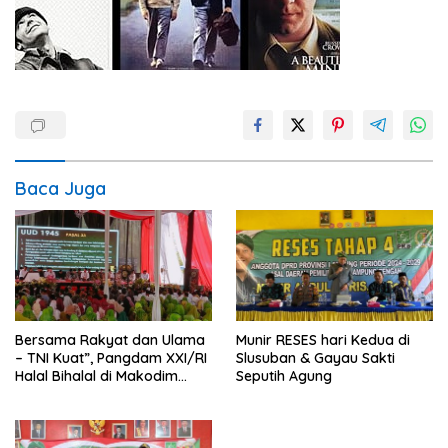
Baca Juga
Bersama Rakyat dan Ulama
Munir RESES hari Kedua di
– TNI Kuat”, Pangdam XXI/RI
Slusuban & Gayau Sakti
Halal Bihalal di Makodim
Seputih Agung
0411/KM