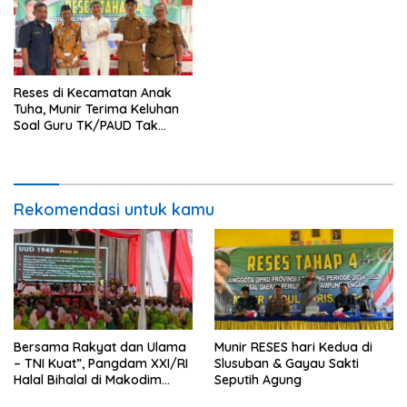
Reses di Kecamatan Anak
Tuha, Munir Terima Keluhan
Soal Guru TK/PAUD Tak
Dapat MBG dan Maraknya
Narkoba
Rekomendasi untuk kamu
Bersama Rakyat dan Ulama
Munir RESES hari Kedua di
– TNI Kuat”, Pangdam XXI/RI
Slusuban & Gayau Sakti
Halal Bihalal di Makodim
Seputih Agung
0411/KM