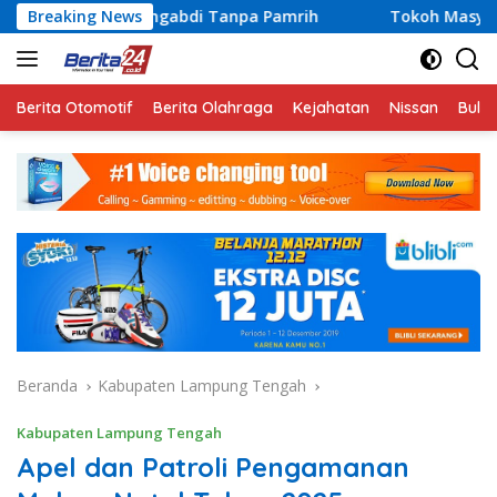
Langsung
 Mengabdi Tanpa Pamrih
Breaking News
Tokoh Masyarakat Lampung Jadi
ke
konten
Berita Otomotif
Berita Olahraga
Kejahatan
Nissan
Bulut
Beranda
Kabupaten Lampung Tengah
Kabupaten Lampung Tengah
Apel dan Patroli Pengamanan