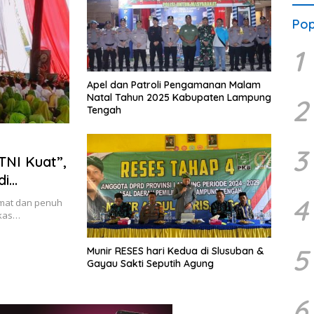
Pop
1
Apel dan Patroli Pengamanan Malam
Natal Tahun 2025 Kabupaten Lampung
2
Tengah
3
NI Kuat”,
di
4
dmat dan penuh
rkas…
5
Munir RESES hari Kedua di Slusuban &
Gayau Sakti Seputih Agung
6