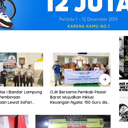
las I Bandar Lampung
OJK Bersama Pemkab Pesisir
NADI 
 Pembinaan
Barat Wujudkan Inklusi
Keakt
an Lewat Safari
Keuangan Nyata: 150 Guru dan
Bersama Habib
Tenaga Pendidik Terima Polis
 Habsyi
Asuransi Jiwa