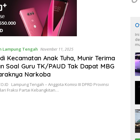
O
In
de
mu
n Lampung Tengah
November 11, 2025
di Kecamatan Anak Tuha, Munir Terima
an Soal Guru TK/PAUD Tak Dapat MBG
araknya Narkoba
CO.ID Lampung Tengah – Anggota Komisi III DPRD Provinsi
ari Fraksi Partai Kebangkitan…