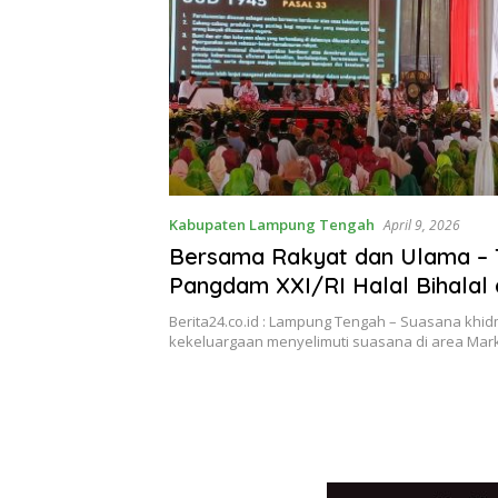
Kabupaten Lampung Tengah
April 9, 2026
Bersama Rakyat dan Ulama – T
Pangdam XXI/RI Halal Bihalal 
Makodim 0411/KM
Berita24.co.id : Lampung Tengah – Suasana khi
kekeluargaan menyelimuti suasana di area Ma