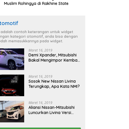
Muslim Rohingya di Rakhine State
tomotif
i adalah contoh keterangan untuk widget
ngan kategori otomotif, anda bisa dengan
dah memasukkannya pada widget.
Maret 16, 2019
Demi Xpander, Mitsubishi
Bakal Mengimpor Kembali
Pajero Sport
Maret 16, 2019
Sosok New Nissan Livina
Terungkap, Apa Kata NMI?
Maret 16, 2019
Aliansi Nissan-Mitsubishi
Luncurkan Livina Versi
Mungil