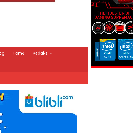
og
Home
Redaksi