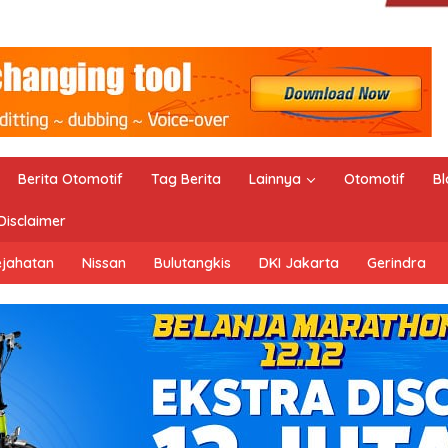
Berita Otomotif
Tag Berita
Lainnya
Otomotif
Bl
Disclaimer
ejahatan
Nissan
Bulutangkis
DKI Jakarta
Gerindra