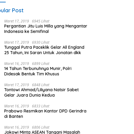
ular Post
Maret 17, 2019
6945 Lihat
Pergantian Jitu Luis Milla yang Mengantar
Indonesia ke Semifinal
Maret 17, 2019
6930 Lihat
Tunggal Putra Paceklik Gelar All England
25 Tahun, Ini Saran Untuk Jonatan dkk
Maret 16, 2019
6899 Lihat
14 Tahun Terbunuhnya Munir, Polri
Didesak Bentuk Tim Khusus
Maret 17, 2019
6848 Lihat
Tontowi Ahmad/Liliyana Natsir Sabet
Gelar Juara Dunia Kedua
Maret 16, 2019
6833 Lihat
Prabowo Resmikan Kantor DPD Gerindra
di Banten
Maret 16, 2019
6806 Lihat
Jokowi Minta ASEAN Tangani Masalah