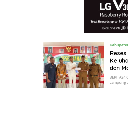
Kabupate
Reses 
Keluh
dan M
BERITA24.
Lampung d