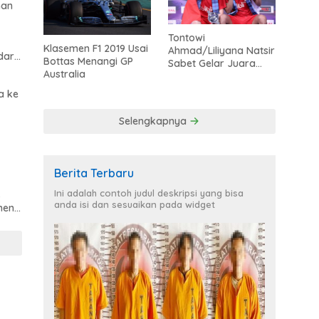
han
Tontowi
Klasemen F1 2019 Usai
Ahmad/Liliyana Natsir
dari
Bottas Menangi GP
Sabet Gelar Juara
Australia
Dunia Kedua
a ke
Selengkapnya
Berita Terbaru
Ini adalah contoh judul deskripsi yang bisa
s
anda isi dan sesuaikan pada widget
men