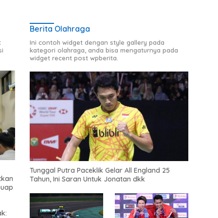
Berita Olahraga
t
Ini contoh widget dengan style gallery pada
si
kategori olahraga, anda bisa mengaturnya pada
widget recent post wpberita.
Tunggal Putra Paceklik Gelar All England 25
tkan
Tahun, Ini Saran Untuk Jonatan dkk
guap
k: