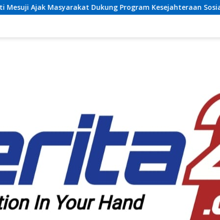
kat Dukung Program Kesejahteraan Sosial dan Pembangunan D