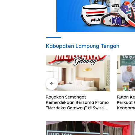
Kabupaten Lampung Tengah
ji Ajak Masyarakat
Rayakan Semangat
Rutan Ke
gram
Kemerdekaan Bersama Promo
Perkuat
an Sosial dan
“Merdeka Getaway” di Swiss-
Keagama
an Daerah
Belhotel Lampung
Dakwah 
Ahmad Al