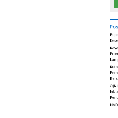
Pos
Bupa
Kese
Ray
Prom
Lam
Ruta
Pemb
Bers
OJK 
Inkl
Pend
NADI