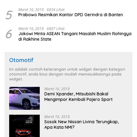
5
Maret 16, 2019
6834 Lihat
Prabowo Resmikan Kantor DPD Gerindra di Banten
6
Maret 16, 2019
6807 Lihat
Jokowi Minta ASEAN Tangani Masalah Muslim Rohingya
di Rakhine State
Otomotif
Ini adalah contoh keterangan untuk widget dengan kategori
otomotif, anda bisa dengan mudah memasukkannya pada
widget.
Maret 16, 2019
Demi Xpander, Mitsubishi Bakal
Mengimpor Kembali Pajero Sport
Maret 16, 2019
Sosok New Nissan Livina Terungkap,
Apa Kata NMI?