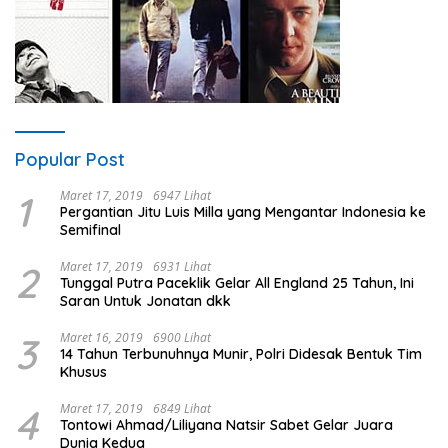
Popular Post
1
Maret 17, 2019
6947 Lihat
Pergantian Jitu Luis Milla yang Mengantar Indonesia ke
Semifinal
2
Maret 17, 2019
6931 Lihat
Tunggal Putra Paceklik Gelar All England 25 Tahun, Ini
Saran Untuk Jonatan dkk
3
Maret 16, 2019
6900 Lihat
14 Tahun Terbunuhnya Munir, Polri Didesak Bentuk Tim
Khusus
4
Maret 17, 2019
6849 Lihat
Tontowi Ahmad/Liliyana Natsir Sabet Gelar Juara
Dunia Kedua