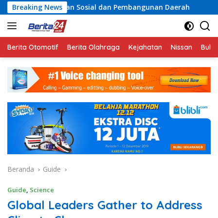
Langsung
teraan Sosial dan Pembangunan Daerah
Breaking News
Rayakan Seman
ke
konten
Berita Otomotif
Berita Olahraga
Kejahatan
Nissan
Bulut
Beranda
Guide
Guide
,
Science
Global Leaders Gather to Address