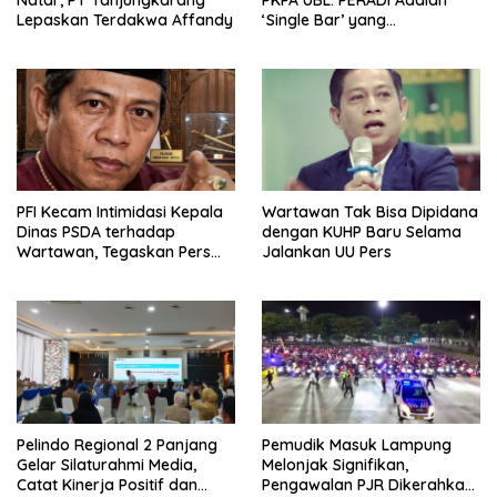
Lepaskan Terdakwa Affandy
‘Single Bar’ yang
Konstitusional
PFI Kecam Intimidasi Kepala
Wartawan Tak Bisa Dipidana
Dinas PSDA terhadap
dengan KUHP Baru Selama
Wartawan, Tegaskan Pers
Jalankan UU Pers
Dilindungi Undang-Undang
Pelindo Regional 2 Panjang
Pemudik Masuk Lampung
Gelar Silaturahmi Media,
Melonjak Signifikan,
Catat Kinerja Positif dan
Pengawalan PJR Dikerahkan,