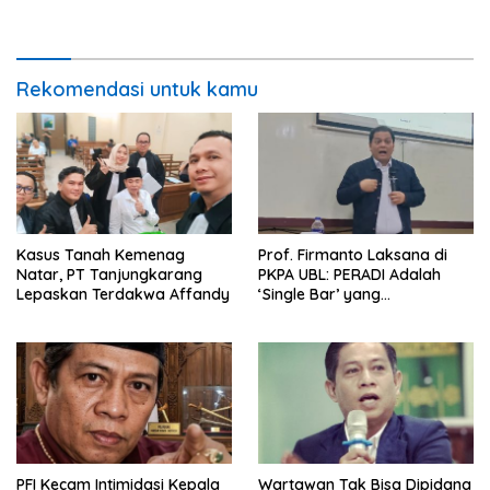
Dominasi Ekspor
Situasi Terkendali
Rekomendasi untuk kamu
Kasus Tanah Kemenag
Prof. Firmanto Laksana di
Natar, PT Tanjungkarang
PKPA UBL: PERADI Adalah
Lepaskan Terdakwa Affandy
‘Single Bar’ yang
Konstitusional
PFI Kecam Intimidasi Kepala
Wartawan Tak Bisa Dipidana