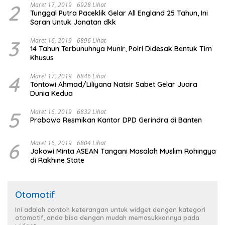
2
Maret 17, 2019
6928 Lihat
Tunggal Putra Paceklik Gelar All England 25 Tahun, Ini
Saran Untuk Jonatan dkk
3
Maret 16, 2019
6896 Lihat
14 Tahun Terbunuhnya Munir, Polri Didesak Bentuk Tim
Khusus
4
Maret 17, 2019
6846 Lihat
Tontowi Ahmad/Liliyana Natsir Sabet Gelar Juara
Dunia Kedua
5
Maret 16, 2019
6832 Lihat
Prabowo Resmikan Kantor DPD Gerindra di Banten
6
Maret 16, 2019
6804 Lihat
Jokowi Minta ASEAN Tangani Masalah Muslim Rohingya
di Rakhine State
Otomotif
Ini adalah contoh keterangan untuk widget dengan kategori
otomotif, anda bisa dengan mudah memasukkannya pada