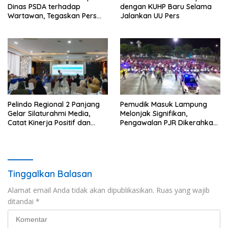
Dinas PSDA terhadap
dengan KUHP Baru Selama
Wartawan, Tegaskan Pers
Jalankan UU Pers
Dilindungi Undang-Undang
Pelindo Regional 2 Panjang
Pemudik Masuk Lampung
Gelar Silaturahmi Media,
Melonjak Signifikan,
Catat Kinerja Positif dan
Pengawalan PJR Dikerahkan,
Dominasi Ekspor
Situasi Terkendali
Tinggalkan Balasan
Alamat email Anda tidak akan dipublikasikan.
Ruas yang wajib
ditandai
*