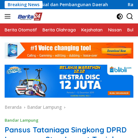
Langsung
sial dan Pembangunan Daerah
Breaking News
Rayakan Semangat Keme
ke
konten
Berita Otomotif
Berita Olahraga
Kejahatan
Nissan
Bulut
Beranda
Bandar Lampung
Bandar Lampung
Pansus Tataniaga Singkong DPRD