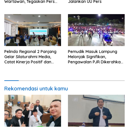
Wartawan, Tegaskan Pers
Jalankan UU Pers
Dilindungi Undang-Undang
Pelindo Regional 2 Panjang
Pemudik Masuk Lampung
Gelar Silaturahmi Media,
Melonjak Signifikan,
Catat Kinerja Positif dan
Pengawalan PJR Dikerahkan,
Dominasi Ekspor
Situasi Terkendali
Rekomendasi untuk kamu