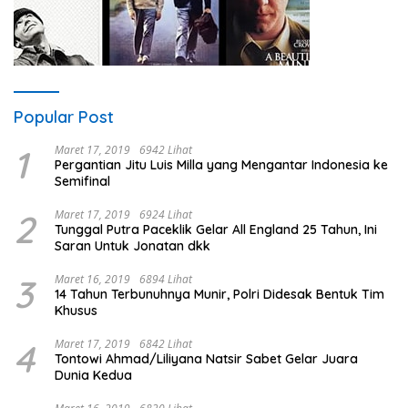
Popular Post
1
Maret 17, 2019
6942 Lihat
Pergantian Jitu Luis Milla yang Mengantar Indonesia ke
Semifinal
2
Maret 17, 2019
6924 Lihat
Tunggal Putra Paceklik Gelar All England 25 Tahun, Ini
Saran Untuk Jonatan dkk
3
Maret 16, 2019
6894 Lihat
14 Tahun Terbunuhnya Munir, Polri Didesak Bentuk Tim
Khusus
4
Maret 17, 2019
6842 Lihat
Tontowi Ahmad/Liliyana Natsir Sabet Gelar Juara
Dunia Kedua