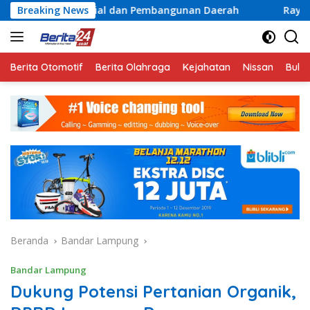
Langsung
l dan Pembangunan Daerah
Breaking News
Rayakan Semangat Kemerde
ke
konten
Berita Otomotif
Berita Olahraga
Kejahatan
Nissan
Bulut
Beranda
Bandar Lampung
Bandar Lampung
Dukung Potensi Pertanian Organik,