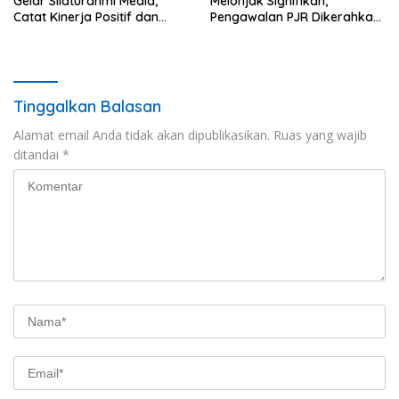
Gelar Silaturahmi Media,
Melonjak Signifikan,
Catat Kinerja Positif dan
Pengawalan PJR Dikerahkan,
Dominasi Ekspor
Situasi Terkendali
Tinggalkan Balasan
Alamat email Anda tidak akan dipublikasikan.
Ruas yang wajib
ditandai
*