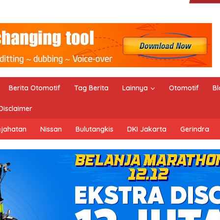
Berita Otomotif
Tag Berita
Lainnya
Otomotif
Bl
Disclaimer
ejahatan
Nissan
Bulutangkis
DKI Jakarta
Gerindra