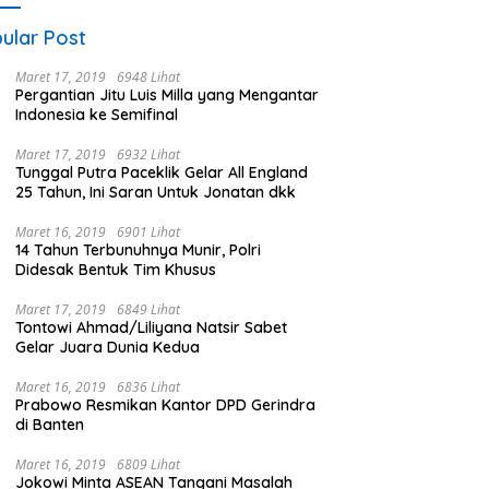
ular Post
Maret 17, 2019
6948 Lihat
Pergantian Jitu Luis Milla yang Mengantar
Indonesia ke Semifinal
Maret 17, 2019
6932 Lihat
Tunggal Putra Paceklik Gelar All England
25 Tahun, Ini Saran Untuk Jonatan dkk
Maret 16, 2019
6901 Lihat
14 Tahun Terbunuhnya Munir, Polri
Didesak Bentuk Tim Khusus
Maret 17, 2019
6849 Lihat
Tontowi Ahmad/Liliyana Natsir Sabet
Gelar Juara Dunia Kedua
Maret 16, 2019
6836 Lihat
Prabowo Resmikan Kantor DPD Gerindra
di Banten
Maret 16, 2019
6809 Lihat
Jokowi Minta ASEAN Tangani Masalah