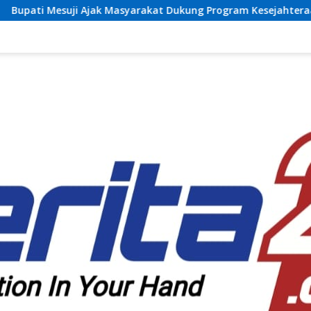
yarakat Dukung Program Kesejahteraan Sosial dan Pembangun