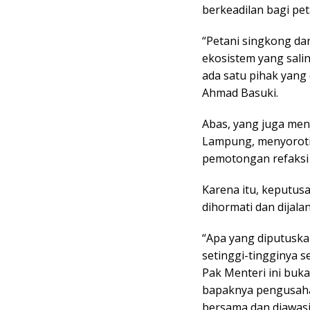
berkeadilan bagi pe
“Petani singkong da
ekosistem yang sal
ada satu pihak yang 
Ahmad Basuki.
Abas, yang juga men
Lampung, menyoroti
pemotongan refaksi 
Karena itu, keputus
dihormati dan dijala
“Apa yang diputuskan
setinggi-tingginya 
Pak Menteri ini buk
bapaknya pengusaha
bersama dan diawasi