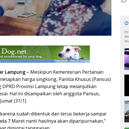
O
In
de
mu
ar Lampung –
Meskipun Kementerian Pertanian
netapkan harga singkong, Panitia Khusus (Pansus)
g DPRD Provinsi Lampung tetap melanjutkan
sai. Hal ini disampaikan oleh anggota Pansus,
Jumat (31/1).
t karena sudah dibentuk dan terus bekerja sampai
 pada 7 Maret nanti hasilnya akan diparipurnakan,”
aat dimintai tanggapan.