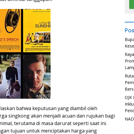
Pos
Bupa
Kese
Ray
Prom
Lam
Ruta
Pemb
Bers
OJK 
Inkl
laskan bahwa keputusan yang diambil oleh
Pend
rga singkong akan menjadi acuan dan rujukan bagi
NADI
mal, terutama di masa darurat seperti saat ini.
ngan tujuan untuk menciptakan harga yang