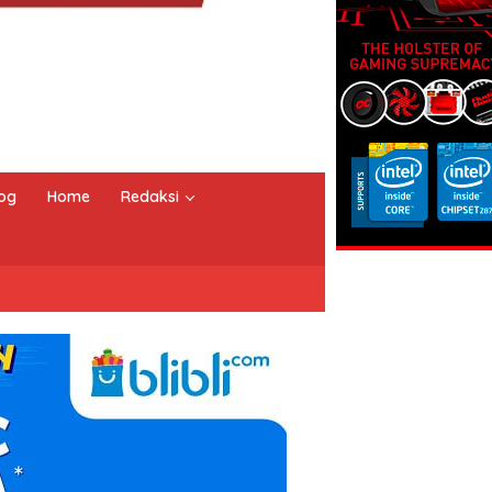
og
Home
Redaksi