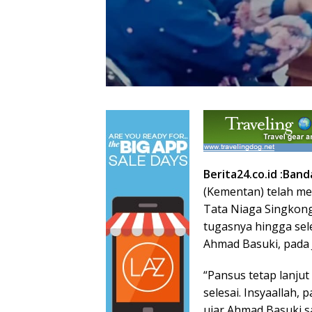
Berita24.co.id :
Band
(Kementan) telah me
Tata Niaga Singkon
tugasnya hingga sele
Ahmad Basuki, pada 
“Pansus tetap lanju
selesai. Insyaallah,
ujar Ahmad Basuki s