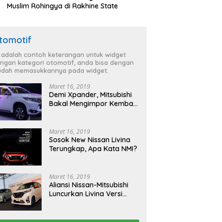
Muslim Rohingya di Rakhine State
tomotif
i adalah contoh keterangan untuk widget
ngan kategori otomotif, anda bisa dengan
dah memasukkannya pada widget.
Maret 16, 2019
Demi Xpander, Mitsubishi
Bakal Mengimpor Kembali
Pajero Sport
Maret 16, 2019
Sosok New Nissan Livina
Terungkap, Apa Kata NMI?
Maret 16, 2019
Aliansi Nissan-Mitsubishi
Luncurkan Livina Versi
Mungil