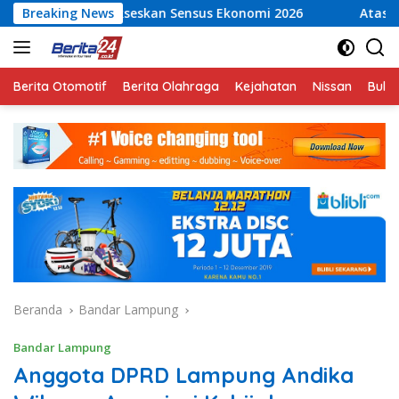
Langsung
kseskan Sensus Ekonomi 2026
Breaking News
Atasi Kelangkaan Air B
ke
konten
Berita Otomotif
Berita Olahraga
Kejahatan
Nissan
Bulut
Beranda
Bandar Lampung
Bandar Lampung
Anggota DPRD Lampung Andika