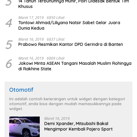
3
14 Tahun Terbunuhnya Munir, Polri Didesak Bentuk Tim
Khusus
4
Maret 17, 2019
6850 Lihat
Tontowi Ahmad/Liliyana Natsir Sabet Gelar Juara
Dunia Kedua
5
Maret 16, 2019
6837 Lihat
Prabowo Resmikan Kantor DPD Gerindra di Banten
6
Maret 16, 2019
6809 Lihat
Jokowi Minta ASEAN Tangani Masalah Muslim Rohingya
di Rakhine State
Otomotif
Ini adalah contoh keterangan untuk widget dengan kategori
otomotif, anda bisa dengan mudah memasukkannya pada
widget.
Maret 16, 2019
Demi Xpander, Mitsubishi Bakal
Mengimpor Kembali Pajero Sport