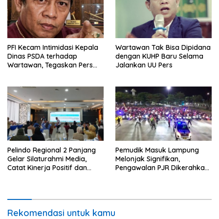
PFI Kecam Intimidasi Kepala
Wartawan Tak Bisa Dipidana
Dinas PSDA terhadap
dengan KUHP Baru Selama
Wartawan, Tegaskan Pers
Jalankan UU Pers
Dilindungi Undang-Undang
Pelindo Regional 2 Panjang
Pemudik Masuk Lampung
Gelar Silaturahmi Media,
Melonjak Signifikan,
Catat Kinerja Positif dan
Pengawalan PJR Dikerahkan,
Dominasi Ekspor
Situasi Terkendali
Rekomendasi untuk kamu