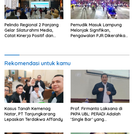
Pelindo Regional 2 Panjang
Pemudik Masuk Lampung
Gelar Silaturahmi Media,
Melonjak Signifikan,
Catat Kinerja Positif dan
Pengawalan PJR Dikerahkan,
Dominasi Ekspor
Situasi Terkendali
Rekomendasi untuk kamu
Kasus Tanah Kemenag
Prof. Firmanto Laksana di
Natar, PT Tanjungkarang
PKPA UBL: PERADI Adalah
Lepaskan Terdakwa Affandy
‘Single Bar’ yang
Konstitusional