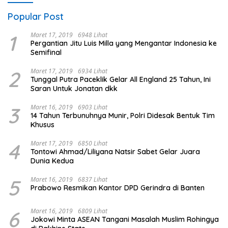
Popular Post
1
Maret 17, 2019
6948 Lihat
Pergantian Jitu Luis Milla yang Mengantar Indonesia ke
Semifinal
2
Maret 17, 2019
6934 Lihat
Tunggal Putra Paceklik Gelar All England 25 Tahun, Ini
Saran Untuk Jonatan dkk
3
Maret 16, 2019
6903 Lihat
14 Tahun Terbunuhnya Munir, Polri Didesak Bentuk Tim
Khusus
4
Maret 17, 2019
6850 Lihat
Tontowi Ahmad/Liliyana Natsir Sabet Gelar Juara
Dunia Kedua
5
Maret 16, 2019
6837 Lihat
Prabowo Resmikan Kantor DPD Gerindra di Banten
6
Maret 16, 2019
6809 Lihat
Jokowi Minta ASEAN Tangani Masalah Muslim Rohingya