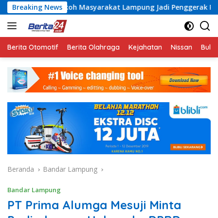
Langsung
oh Masyarakat Lampung Jadi Penggerak Partisipasi Sukseskan 
Breaking News
ke
konten
Berita Otomotif
Berita Olahraga
Kejahatan
Nissan
Bulut
Beranda
Bandar Lampung
Bandar Lampung
PT Prima Alumga Mesuji Minta