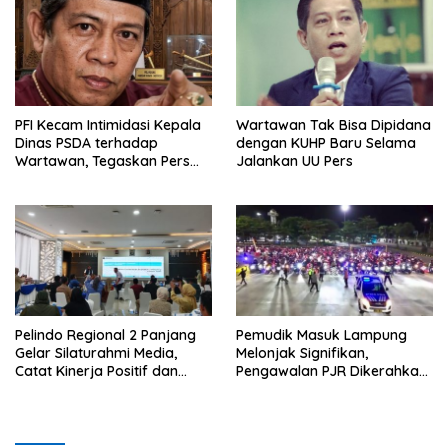
PFI Kecam Intimidasi Kepala
Wartawan Tak Bisa Dipidana
Dinas PSDA terhadap
dengan KUHP Baru Selama
Wartawan, Tegaskan Pers
Jalankan UU Pers
Dilindungi Undang-Undang
Pelindo Regional 2 Panjang
Pemudik Masuk Lampung
Gelar Silaturahmi Media,
Melonjak Signifikan,
Catat Kinerja Positif dan
Pengawalan PJR Dikerahkan,
Dominasi Ekspor
Situasi Terkendali