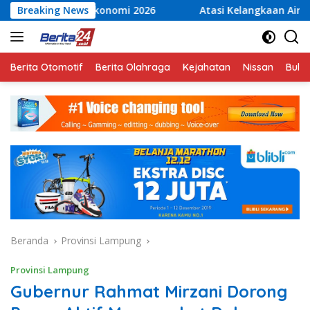
Langsung
nomi 2026
Breaking News
Atasi Kelangkaan Air Bersih, Babinsa Pelt
ke
konten
Berita Otomotif
Berita Olahraga
Kejahatan
Nissan
Bulut
Beranda
Provinsi Lampung
Provinsi Lampung
Gubernur Rahmat Mirzani Dorong