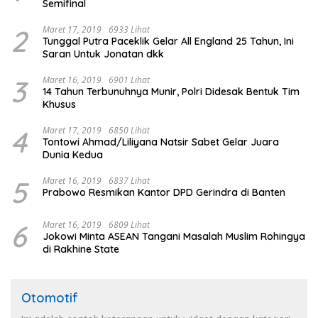
Semifinal
2
Maret 17, 2019
6933 Lihat
Tunggal Putra Paceklik Gelar All England 25 Tahun, Ini
Saran Untuk Jonatan dkk
3
Maret 16, 2019
6901 Lihat
14 Tahun Terbunuhnya Munir, Polri Didesak Bentuk Tim
Khusus
4
Maret 17, 2019
6850 Lihat
Tontowi Ahmad/Liliyana Natsir Sabet Gelar Juara
Dunia Kedua
5
Maret 16, 2019
6837 Lihat
Prabowo Resmikan Kantor DPD Gerindra di Banten
6
Maret 16, 2019
6809 Lihat
Jokowi Minta ASEAN Tangani Masalah Muslim Rohingya
di Rakhine State
Otomotif