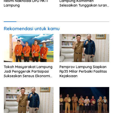
Resmi Nakhodai DPD HKTI
Lampung Komitmen
Lampung
Selesaikan Tunggakan Iuran
BPJS Capai Rp115 Miliar
Rekomendasi untuk kamu
Tokoh Masyarakat Lampung
Pemprov Lampung Siapkan
Jadi Penggerak Partisipasi
Rp35 Miliar Perbaiki Fasilitas
Sukseskan Sensus Ekonomi
Kejaksaan
2026