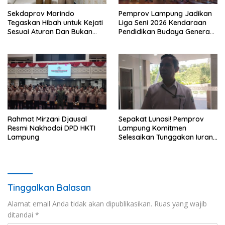
Sekdaprov Marindo
Pemprov Lampung Jadikan
Tegaskan Hibah untuk Kejati
Liga Seni 2026 Kendaraan
Sesuai Aturan Dan Bukan
Pendidikan Budaya Generasi
Berbentuk Dana Tunai
Muda
Rahmat Mirzani Djausal
Sepakat Lunasi! Pemprov
Resmi Nakhodai DPD HKTI
Lampung Komitmen
Lampung
Selesaikan Tunggakan Iuran
BPJS Capai Rp115 Miliar
Tinggalkan Balasan
Alamat email Anda tidak akan dipublikasikan.
Ruas yang wajib
ditandai
*