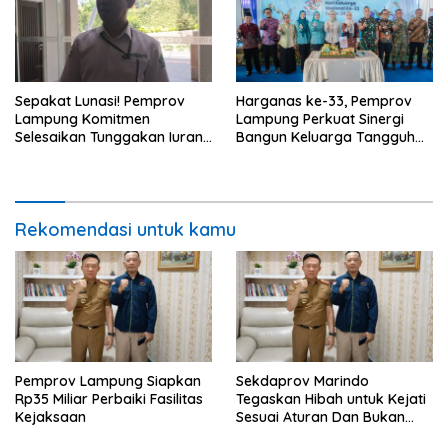
Sepakat Lunasi! Pemprov
Harganas ke-33, Pemprov
Lampung Komitmen
Lampung Perkuat Sinergi
Selesaikan Tunggakan Iuran
Bangun Keluarga Tangguh
BPJS Capai Rp115 Miliar
dan Generasi Berkualitas
Rekomendasi untuk kamu
Pemprov Lampung Siapkan
Sekdaprov Marindo
Rp35 Miliar Perbaiki Fasilitas
Tegaskan Hibah untuk Kejati
Kejaksaan
Sesuai Aturan Dan Bukan
Berbentuk Dana Tunai