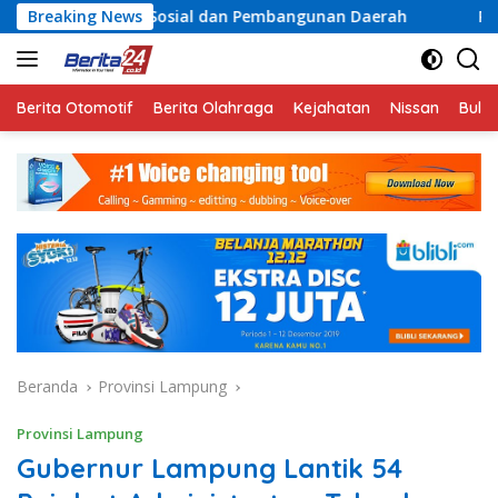
Langsung
 Sosial dan Pembangunan Daerah
Breaking News
Rayakan Semangat Ke
ke
konten
Berita Otomotif
Berita Olahraga
Kejahatan
Nissan
Bulut
Beranda
Provinsi Lampung
Provinsi Lampung
Gubernur Lampung Lantik 54