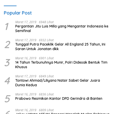
Popular Post
1
Maret 17, 2019
6948 Lihat
Pergantian Jitu Luis Milla yang Mengantar Indonesia ke
Semifinal
2
Maret 17, 2019
6932 Lihat
Tunggal Putra Paceklik Gelar All England 25 Tahun, Ini
Saran Untuk Jonatan dkk
3
Maret 16, 2019
6901 Lihat
14 Tahun Terbunuhnya Munir, Polri Didesak Bentuk Tim
Khusus
4
Maret 17, 2019
6849 Lihat
Tontowi Ahmad/Liliyana Natsir Sabet Gelar Juara
Dunia Kedua
5
Maret 16, 2019
6836 Lihat
Prabowo Resmikan Kantor DPD Gerindra di Banten
Maret 16, 2019
6809 Lihat