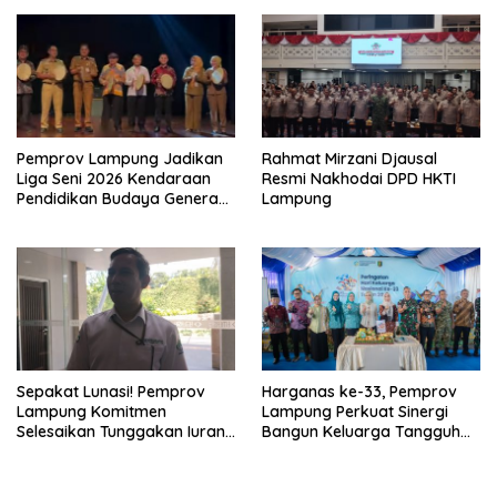
Pemprov Lampung Jadikan
Rahmat Mirzani Djausal
Liga Seni 2026 Kendaraan
Resmi Nakhodai DPD HKTI
Pendidikan Budaya Generasi
Lampung
Muda
Sepakat Lunasi! Pemprov
Harganas ke-33, Pemprov
Lampung Komitmen
Lampung Perkuat Sinergi
Selesaikan Tunggakan Iuran
Bangun Keluarga Tangguh
BPJS Capai Rp115 Miliar
dan Generasi Berkualitas