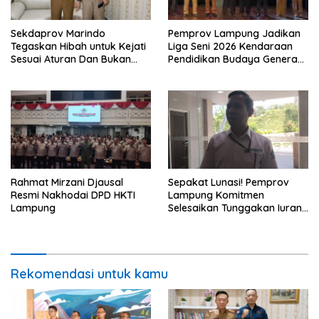
Sekdaprov Marindo
Pemprov Lampung Jadikan
Tegaskan Hibah untuk Kejati
Liga Seni 2026 Kendaraan
Sesuai Aturan Dan Bukan
Pendidikan Budaya Generasi
Berbentuk Dana Tunai
Muda
Rahmat Mirzani Djausal
Sepakat Lunasi! Pemprov
Resmi Nakhodai DPD HKTI
Lampung Komitmen
Lampung
Selesaikan Tunggakan Iuran
BPJS Capai Rp115 Miliar
Rekomendasi untuk kamu