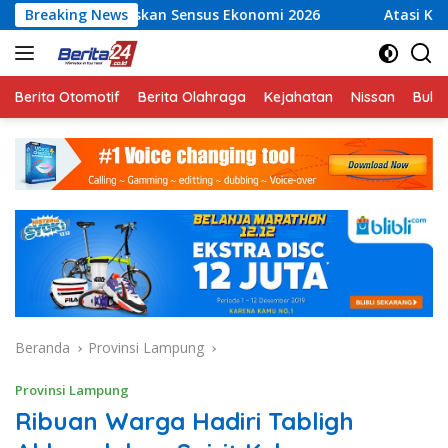
Langsung
skan Sensus Ekonomi 2026
Breaking News
Atasi Kelangkaan Air Bersi
ke
konten
Berita Otomotif
Berita Olahraga
Kejahatan
Nissan
Bulut
Beranda
Provinsi Lampung
Provinsi Lampung
Ribuan Warga Hadiri Tabligh