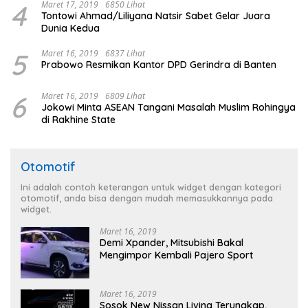
4
Maret 17, 2019
6850 Lihat
Tontowi Ahmad/Liliyana Natsir Sabet Gelar Juara
Dunia Kedua
5
Maret 16, 2019
6837 Lihat
Prabowo Resmikan Kantor DPD Gerindra di Banten
6
Maret 16, 2019
6809 Lihat
Jokowi Minta ASEAN Tangani Masalah Muslim Rohingya
di Rakhine State
Otomotif
Ini adalah contoh keterangan untuk widget dengan kategori
otomotif, anda bisa dengan mudah memasukkannya pada
widget.
Maret 16, 2019
Demi Xpander, Mitsubishi Bakal
Mengimpor Kembali Pajero Sport
Maret 16, 2019
Sosok New Nissan Livina Terungkap,