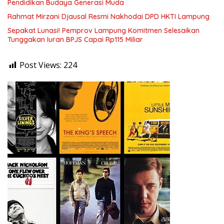
Pendidikan Budaya Generasi Muda
Rahmat Mirzani Djausal Resmi Nakhodai DPD HKTI Lampung
Sepakat Lunasi! Pemprov Lampung Komitmen Selesaikan
Tunggakan Iuran BPJS Capai Rp115 Miliar
Post Views:
224