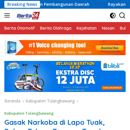
Langsung
 dan Pembangunan Daerah
Breaking News
Rayakan Semangat Kemerdek
ke
konten
Berita Otomotif
Berita Olahraga
Kejahatan
Nissan
Bulut
Beranda
Kabupaten Tulangbawang
Kabupaten Tulangbawang
Gasak Narkoba di Lapo Tuak,