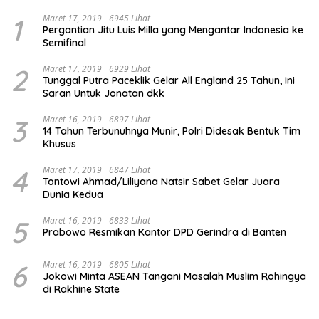
1
Maret 17, 2019
6945 Lihat
Pergantian Jitu Luis Milla yang Mengantar Indonesia ke
Semifinal
2
Maret 17, 2019
6929 Lihat
Tunggal Putra Paceklik Gelar All England 25 Tahun, Ini
Saran Untuk Jonatan dkk
3
Maret 16, 2019
6897 Lihat
14 Tahun Terbunuhnya Munir, Polri Didesak Bentuk Tim
Khusus
4
Maret 17, 2019
6847 Lihat
Tontowi Ahmad/Liliyana Natsir Sabet Gelar Juara
Dunia Kedua
5
Maret 16, 2019
6833 Lihat
Prabowo Resmikan Kantor DPD Gerindra di Banten
6
Maret 16, 2019
6805 Lihat
Jokowi Minta ASEAN Tangani Masalah Muslim Rohingya
di Rakhine State