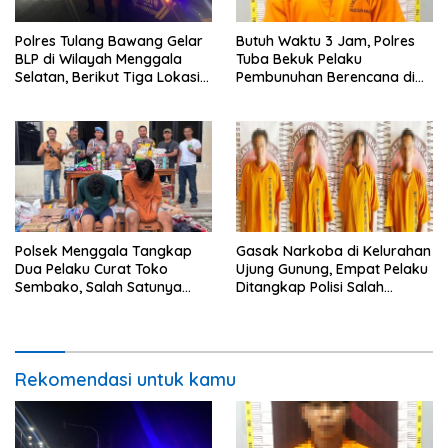
Polres Tulang Bawang Gelar
Butuh Waktu 3 Jam, Polres
BLP di Wilayah Menggala
Tuba Bekuk Pelaku
Selatan, Berikut Tiga Lokasi
Pembunuhan Berencana di
Sasaran dan Tujuan
Kebun Singkong
Utamanya
Polsek Menggala Tangkap
Gasak Narkoba di Kelurahan
Dua Pelaku Curat Toko
Ujung Gunung, Empat Pelaku
Sembako, Salah Satunya
Ditangkap Polisi Salah
Berstatus Pelajar
Satunya Oknum PNS
Rekomendasi untuk kamu