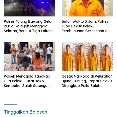
Polres Tulang Bawang Gelar
Butuh Waktu 3 Jam, Polres
BLP di Wilayah Menggala
Tuba Bekuk Pelaku
Selatan, Berikut Tiga Lokasi
Pembunuhan Berencana di
Sasaran dan Tujuan
Kebun Singkong
Utamanya
Polsek Menggala Tangkap
Gasak Narkoba di Kelurahan
Dua Pelaku Curat Toko
Ujung Gunung, Empat Pelaku
Sembako, Salah Satunya
Ditangkap Polisi Salah
Berstatus Pelajar
Satunya Oknum PNS
Tinggalkan Balasan