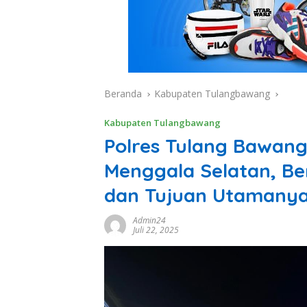
Beranda
Kabupaten Tulangbawang
Kabupaten Tulangbawang
Polres Tulang Bawang
Menggala Selatan, Be
dan Tujuan Utamany
Admin24
Juli 22, 2025