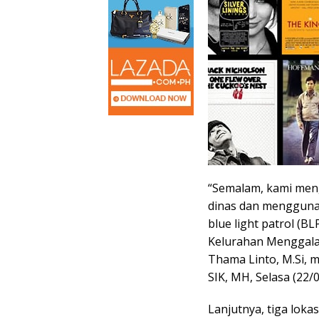
“Semalam, kami men
dinas dan mengguna
blue light patrol (BL
Kelurahan Menggala 
Thama Linto, M.Si, 
SIK, MH, Selasa (22/
Lanjutnya, tiga loka