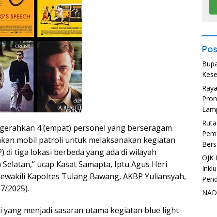
Pos
Bupa
Kese
Ray
Prom
Lam
Ruta
gerahkan 4 (empat) personel yang berseragam
Pemb
kan mobil patroli untuk melaksanakan kegiatan
Bers
P) di tiga lokasi berbeda yang ada di wilayah
OJK 
Selatan,” ucap Kasat Samapta, Iptu Agus Heri
Inkl
mewakili Kapolres Tulang Bawang, AKBP Yuliansyah,
Pend
07/2025).
NADI
si yang menjadi sasaran utama kegiatan blue light