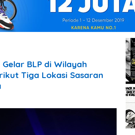
 Gelar BLP di Wilayah
rikut Tiga Lokasi Sasaran
a