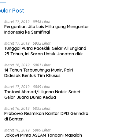
ular Post
Maret 17, 2019
6948 Lihat
Pergantian Jitu Luis Milla yang Mengantar
Indonesia ke Semifinal
Maret 17, 2019
6932 Lihat
Tunggal Putra Paceklik Gelar All England
25 Tahun, Ini Saran Untuk Jonatan dkk
Maret 16, 2019
6901 Lihat
14 Tahun Terbunuhnya Munir, Polri
Didesak Bentuk Tim Khusus
Maret 17, 2019
6849 Lihat
Tontowi Ahmad/Liliyana Natsir Sabet
Gelar Juara Dunia Kedua
Maret 16, 2019
6835 Lihat
Prabowo Resmikan Kantor DPD Gerindra
di Banten
Maret 16, 2019
6809 Lihat
Jokowi Minta ASEAN Tangani Masalah