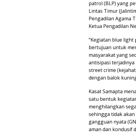
patrol (BLP) yang pet
Lintas Timur (Jalint
Pengadilan Agama Tu
Ketua Pengadilan Ne
“Kegiatan blue light
bertujuan untuk me
masyarakat yang seda
antisipasi terjadinya
street crime (kejaha
dengan balok kunin
Kasat Samapta menam
satu bentuk kegiata
menghilangkan segal
sehingga tidak aka
gangguan nyata (GN
aman dan kondusif d