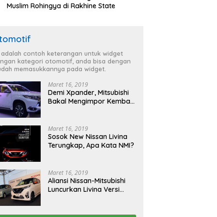
Muslim Rohingya di Rakhine State
tomotif
i adalah contoh keterangan untuk widget
ngan kategori otomotif, anda bisa dengan
dah memasukkannya pada widget.
Maret 16, 2019
Demi Xpander, Mitsubishi
Bakal Mengimpor Kembali
Pajero Sport
Maret 16, 2019
Sosok New Nissan Livina
Terungkap, Apa Kata NMI?
Maret 16, 2019
Aliansi Nissan-Mitsubishi
Luncurkan Livina Versi
Mungil