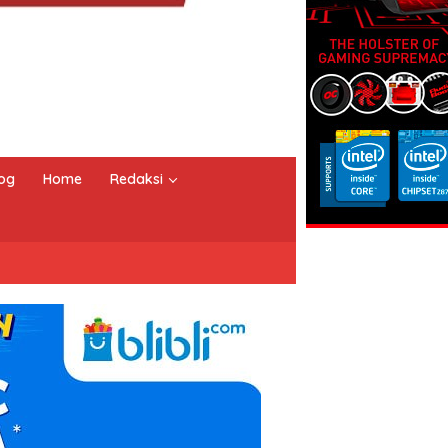
og
Home
Redaksi