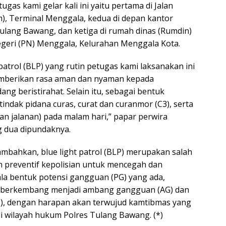
ugas kami gelar kali ini yaitu pertama di Jalan
im), Terminal Menggala, kedua di depan kantor
lang Bawang, dan ketiga di rumah dinas (Rumdin)
geri (PN) Menggala, Kelurahan Menggala Kota.
 patrol (BLP) yang rutin petugas kami laksanakan ini
mberikan rasa aman dan nyaman kepada
ng beristirahat. Selain itu, sebagai bentuk
 tindak pidana curas, curat dan curanmor (C3), serta
tan jalanan) pada malam hari,” papar perwira
g dua dipundaknya.
bahkan, blue light patrol (BLP) merupakan salah
n preventif kepolisian untuk mencegah dan
a bentuk potensi gangguan (PG) yang ada,
n berkembang menjadi ambang gangguan (AG) dan
), dengan harapan akan terwujud kamtibmas yang
i wilayah hukum Polres Tulang Bawang. (*)