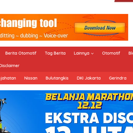
Berita Otomotif
Tag Berita
Lainnya
Otomotif
Bl
Disclaimer
ejahatan
Nissan
Bulutangkis
DKI Jakarta
Gerindra