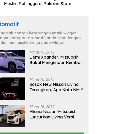
Muslim Rohingya di Rakhine State
tomotif
i adalah contoh keterangan untuk widget
ngan kategori otomotif, anda bisa dengan
dah memasukkannya pada widget.
Maret 16, 2019
Demi Xpander, Mitsubishi
Bakal Mengimpor Kembali
Pajero Sport
Maret 16, 2019
Sosok New Nissan Livina
Terungkap, Apa Kata NMI?
Maret 16, 2019
Aliansi Nissan-Mitsubishi
Luncurkan Livina Versi
Mungil