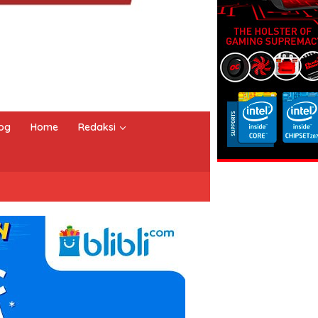
og
Home
Redaksi