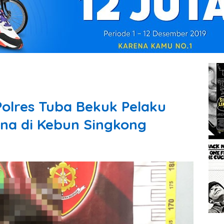
olres Tuba Bekuk Pelaku
a di Kebun Singkong