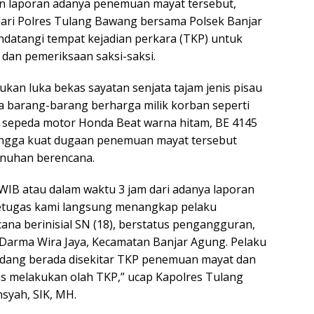
n laporan adanya penemuan mayat tersebut,
ari Polres Tulang Bawang bersama Polsek Banjar
datangi tempat kejadian perkara (TKP) untuk
dan pemeriksaan saksi-saksi.
ukan luka bekas sayatan senjata tajam jenis pisau
ta barang-barang berharga milik korban seperti
 sepeda motor Honda Beat warna hitam, BE 4145
hingga kuat dugaan penemuan mayat tersebut
nuhan berencana.
 WIB atau dalam waktu 3 jam dari adanya laporan
tugas kami langsung menangkap pelaku
a berinisial SN (18), berstatus pengangguran,
Darma Wira Jaya, Kecamatan Banjar Agung. Pelaku
sedang berada disekitar TKP penemuan mayat dan
s melakukan olah TKP,” ucap Kapolres Tulang
syah, SIK, MH.