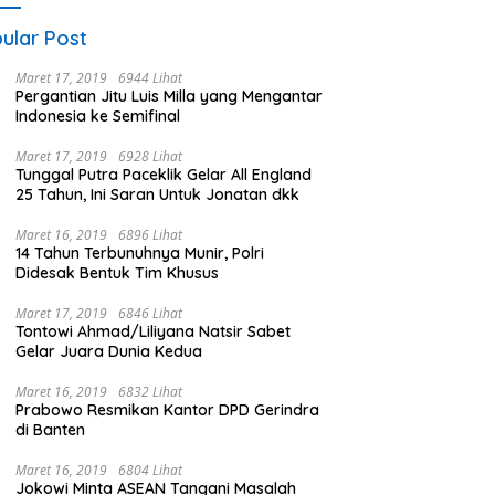
ular Post
Maret 17, 2019
6944 Lihat
Pergantian Jitu Luis Milla yang Mengantar
Indonesia ke Semifinal
Maret 17, 2019
6928 Lihat
Tunggal Putra Paceklik Gelar All England
25 Tahun, Ini Saran Untuk Jonatan dkk
Maret 16, 2019
6896 Lihat
14 Tahun Terbunuhnya Munir, Polri
Didesak Bentuk Tim Khusus
Maret 17, 2019
6846 Lihat
Tontowi Ahmad/Liliyana Natsir Sabet
Gelar Juara Dunia Kedua
Maret 16, 2019
6832 Lihat
Prabowo Resmikan Kantor DPD Gerindra
di Banten
Maret 16, 2019
6804 Lihat
Jokowi Minta ASEAN Tangani Masalah