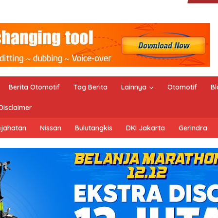
Berita Otomotif
Tag Berita
Lainnya
Otomotif
Bl
Disclaimer
ejahatan
Nissan
Bulutangkis
DKI Jakarta
Gerindra