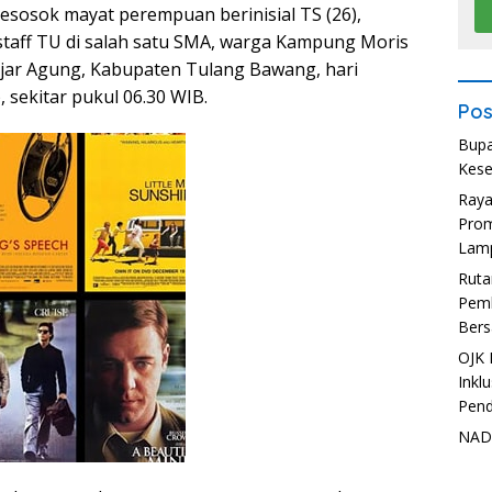
sosok mayat perempuan berinisial TS (26),
staff TU di salah satu SMA, warga Kampung Moris
jar Agung, Kabupaten Tulang Bawang, hari
 sekitar pukul 06.30 WIB.
Pos
Bupa
Kese
Ray
Prom
Lam
Ruta
Pemb
Bers
OJK 
Inkl
Pend
NADI