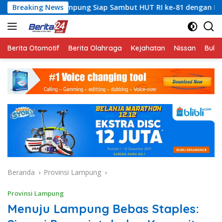
Langsung
Lampung Siap Sambut HUT RI ke-81 dengan Khidmat
Breaking News
Syu
ke
konten
Berita Otomotif
Berita Olahraga
Kejahatan
Nissan
Bulut
Beranda
Provinsi Lampung
Provinsi Lampung
Menuju Lampung Bebas Staples: