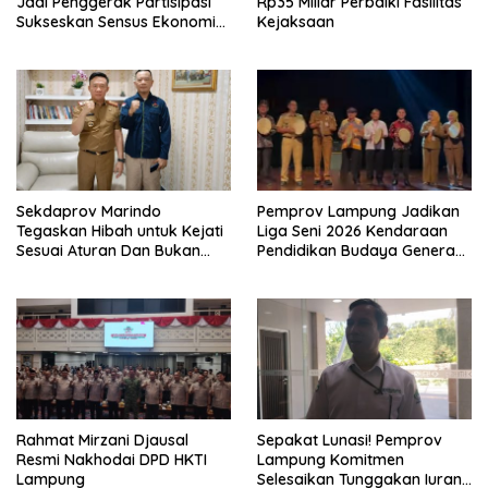
Jadi Penggerak Partisipasi
Rp35 Miliar Perbaiki Fasilitas
Sukseskan Sensus Ekonomi
Kejaksaan
2026
Sekdaprov Marindo
Pemprov Lampung Jadikan
Tegaskan Hibah untuk Kejati
Liga Seni 2026 Kendaraan
Sesuai Aturan Dan Bukan
Pendidikan Budaya Generasi
Berbentuk Dana Tunai
Muda
Rahmat Mirzani Djausal
Sepakat Lunasi! Pemprov
Resmi Nakhodai DPD HKTI
Lampung Komitmen
Lampung
Selesaikan Tunggakan Iuran