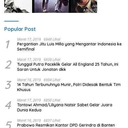
Popular Post
1
Maret 17, 2019
6949 Lihat
Pergantian Jitu Luis Milla yang Mengantar Indonesia ke
Semifinal
2
Maret 17, 2019
6939 Lihat
Tunggal Putra Paceklik Gelar All England 25 Tahun, Ini
Saran Untuk Jonatan dkk
3
Maret 16, 2019
6904 Lihat
14 Tahun Terbunuhnya Munir, Polri Didesak Bentuk Tim
Khusus
4
Maret 17, 2019
6850 Lihat
Tontowi Ahmad/Liliyana Natsir Sabet Gelar Juara
Dunia Kedua
5
Maret 16, 2019
6837 Lihat
Prabowo Resmikan Kantor DPD Gerindra di Banten