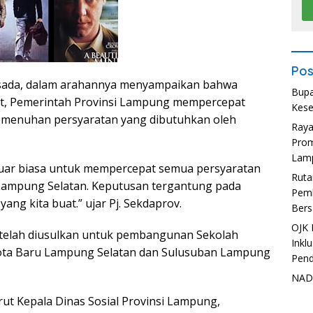
Pos
irsada, dalam arahannya menyampaikan bahwa
Bupa
at, Pemerintah Provinsi Lampung mempercepat
Kese
pemenuhan persyaratan yang dibutuhkan oleh
Ray
Prom
Lam
 luar biasa untuk mempercepat semua persyaratan
Ruta
 Lampung Selatan. Keputusan tergantung pada
Pemb
ng kita buat.” ujar Pj. Sekdaprov.
Bers
OJK 
s telah diusulkan untuk pembangunan Sekolah
Inkl
i Kota Baru Lampung Selatan dan Sulusuban Lampung
Pend
NADI
ut Kepala Dinas Sosial Provinsi Lampung,