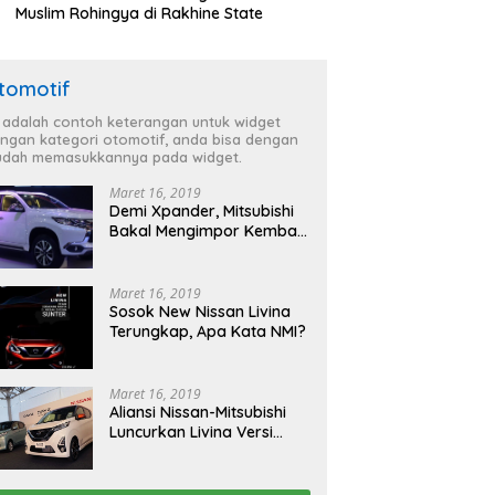
Muslim Rohingya di Rakhine State
tomotif
i adalah contoh keterangan untuk widget
ngan kategori otomotif, anda bisa dengan
dah memasukkannya pada widget.
Maret 16, 2019
Demi Xpander, Mitsubishi
Bakal Mengimpor Kembali
Pajero Sport
Maret 16, 2019
Sosok New Nissan Livina
Terungkap, Apa Kata NMI?
Maret 16, 2019
Aliansi Nissan-Mitsubishi
Luncurkan Livina Versi
Mungil