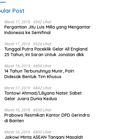
ular Post
Maret 17, 2019
6942 Lihat
Pergantian Jitu Luis Milla yang Mengantar
Indonesia ke Semifinal
Maret 17, 2019
6924 Lihat
Tunggal Putra Paceklik Gelar All England
25 Tahun, Ini Saran Untuk Jonatan dkk
Maret 16, 2019
6894 Lihat
14 Tahun Terbunuhnya Munir, Polri
Didesak Bentuk Tim Khusus
Maret 17, 2019
6842 Lihat
Tontowi Ahmad/Liliyana Natsir Sabet
Gelar Juara Dunia Kedua
Maret 16, 2019
6830 Lihat
Prabowo Resmikan Kantor DPD Gerindra
di Banten
Maret 16, 2019
6800 Lihat
Jokowi Minta ASEAN Tangani Masalah