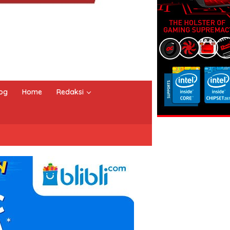
og
Home
Redaksi