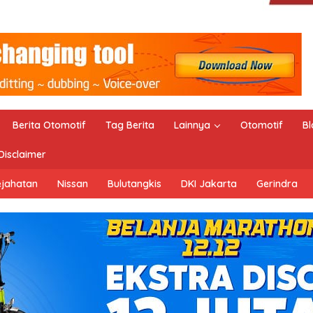
Berita Otomotif
Tag Berita
Lainnya
Otomotif
Bl
Disclaimer
ejahatan
Nissan
Bulutangkis
DKI Jakarta
Gerindra