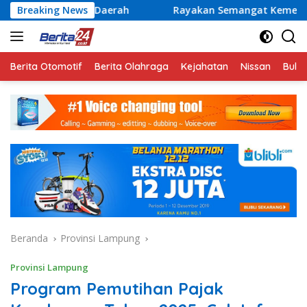
Langsung
an Daerah
Breaking News
Rayakan Semangat Kemerdekaan Bersama Pr
ke
konten
Berita Otomotif
Berita Olahraga
Kejahatan
Nissan
Bulut
Beranda
Provinsi Lampung
Provinsi Lampung
Program Pemutihan Pajak