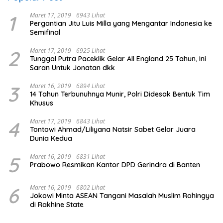
1
Maret 17, 2019
6943 Lihat
Pergantian Jitu Luis Milla yang Mengantar Indonesia ke
Semifinal
2
Maret 17, 2019
6925 Lihat
Tunggal Putra Paceklik Gelar All England 25 Tahun, Ini
Saran Untuk Jonatan dkk
3
Maret 16, 2019
6894 Lihat
14 Tahun Terbunuhnya Munir, Polri Didesak Bentuk Tim
Khusus
4
Maret 17, 2019
6843 Lihat
Tontowi Ahmad/Liliyana Natsir Sabet Gelar Juara
Dunia Kedua
5
Maret 16, 2019
6831 Lihat
Prabowo Resmikan Kantor DPD Gerindra di Banten
6
Maret 16, 2019
6802 Lihat
Jokowi Minta ASEAN Tangani Masalah Muslim Rohingya
di Rakhine State