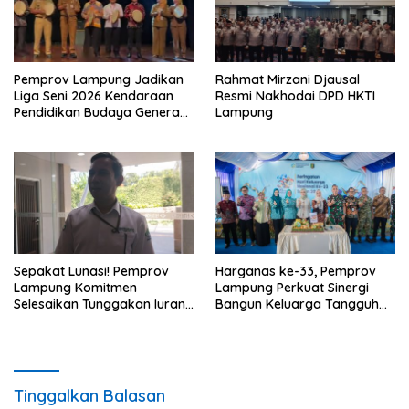
Pemprov Lampung Jadikan
Rahmat Mirzani Djausal
Liga Seni 2026 Kendaraan
Resmi Nakhodai DPD HKTI
Pendidikan Budaya Generasi
Lampung
Muda
Sepakat Lunasi! Pemprov
Harganas ke-33, Pemprov
Lampung Komitmen
Lampung Perkuat Sinergi
Selesaikan Tunggakan Iuran
Bangun Keluarga Tangguh
BPJS Capai Rp115 Miliar
dan Generasi Berkualitas
Tinggalkan Balasan