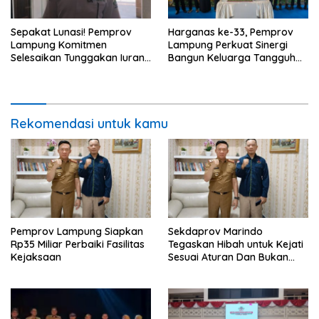
Sepakat Lunasi! Pemprov
Harganas ke-33, Pemprov
Lampung Komitmen
Lampung Perkuat Sinergi
Selesaikan Tunggakan Iuran
Bangun Keluarga Tangguh
BPJS Capai Rp115 Miliar
dan Generasi Berkualitas
Rekomendasi untuk kamu
Pemprov Lampung Siapkan
Sekdaprov Marindo
Rp35 Miliar Perbaiki Fasilitas
Tegaskan Hibah untuk Kejati
Kejaksaan
Sesuai Aturan Dan Bukan
Berbentuk Dana Tunai