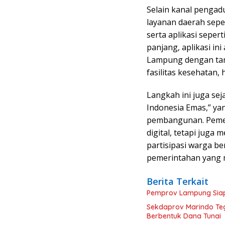
Selain kanal penga
layanan daerah sepe
serta aplikasi sepe
panjang, aplikasi i
Lampung dengan tamb
fasilitas kesehatan,
Langkah ini juga se
Indonesia Emas,” y
pembangunan. Pemer
digital, tetapi jug
partisipasi warga b
pemerintahan yang 
Berita Terkait
Pemprov Lampung Siapka
Sekdaprov Marindo Teg
Berbentuk Dana Tunai