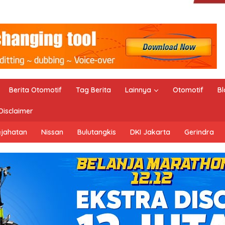
Berita Otomotif
Tag Berita
Lainnya
Otomotif
Bl
Disclaimer
ejahatan
Nissan
Bulutangkis
DKI Jakarta
Gerindra