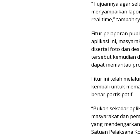
“Tujuannya agar sel
menyampaikan lapora
real time,” tambahny
Fitur pelaporan publ
aplikasi ini, masya
disertai foto dan des
tersebut kemudian di
dapat memantau pros
Fitur ini telah melalu
kembali untuk memas
benar partisipatif.
“Bukan sekadar apli
masyarakat dan peme
yang mendengarkan 
Satuan Pelaksana Ko