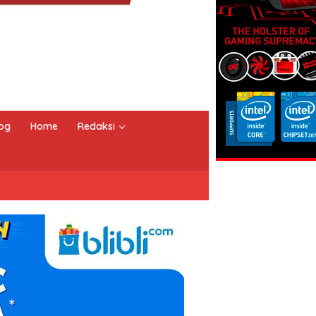
og
Home
Redaksi