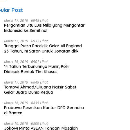
ular Post
Maret 17, 2019
6948 Lihat
Pergantian Jitu Luis Milla yang Mengantar
Indonesia ke Semifinal
Maret 17, 2019
6932 Lihat
Tunggal Putra Paceklik Gelar All England
25 Tahun, Ini Saran Untuk Jonatan dkk
Maret 16, 2019
6901 Lihat
14 Tahun Terbunuhnya Munir, Polri
Didesak Bentuk Tim Khusus
Maret 17, 2019
6849 Lihat
Tontowi Ahmad/Liliyana Natsir Sabet
Gelar Juara Dunia Kedua
Maret 16, 2019
6835 Lihat
Prabowo Resmikan Kantor DPD Gerindra
di Banten
Maret 16, 2019
6809 Lihat
Jokowi Minta ASEAN Tangani Masalah