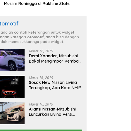
Muslim Rohingya di Rakhine State
tomotif
i adalah contoh keterangan untuk widget
ngan kategori otomotif, anda bisa dengan
dah memasukkannya pada widget.
Maret 16, 2019
Demi Xpander, Mitsubishi
Bakal Mengimpor Kembali
Pajero Sport
Maret 16, 2019
Sosok New Nissan Livina
Terungkap, Apa Kata NMI?
Maret 16, 2019
Aliansi Nissan-Mitsubishi
Luncurkan Livina Versi
Mungil