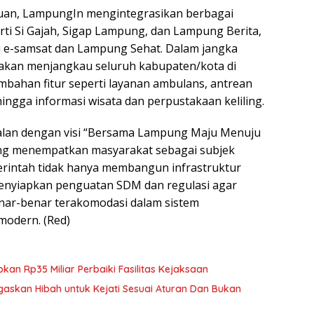
duan, LampungIn mengintegrasikan berbagai
rti Si Gajah, Sigap Lampung, dan Lampung Berita,
rti e-samsat dan Lampung Sehat. Dalam jangka
ni akan menjangkau seluruh kabupaten/kota di
ahan fitur seperti layanan ambulans, antrean
 hingga informasi wisata dan perpustakaan keliling.
jalan dengan visi “Bersama Lampung Maju Menuju
ang menempatkan masyarakat sebagai subjek
intah tidak hanya membangun infrastruktur
a menyiapkan penguatan SDM dan regulasi agar
enar-benar terakomodasi dalam sistem
modern. (Red)
n Rp35 Miliar Perbaiki Fasilitas Kejaksaan
askan Hibah untuk Kejati Sesuai Aturan Dan Bukan