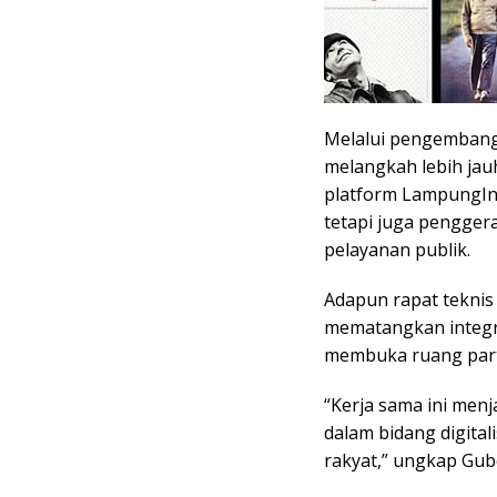
Melalui pengembanga
melangkah lebih jauh
platform LampungIn,
tetapi juga pengge
pelayanan publik.
Adapun rapat tekni
mematangkan integras
membuka ruang parti
“Kerja sama ini menja
dalam bidang digita
rakyat,” ungkap Gub