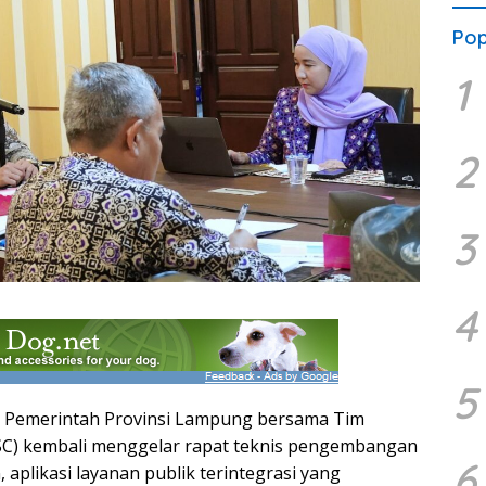
Pop
1
2
3
4
5
emerintah Provinsi Lampung bersama Tim
(JSC) kembali menggelar rapat teknis pengembangan
6
aplikasi layanan publik terintegrasi yang