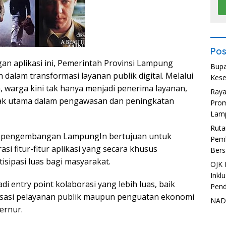
Pos
n aplikasi ini, Pemerintah Provinsi Lampung
Bupa
 dalam transformasi layanan publik digital. Melalui
Kese
 warga kini tak hanya menjadi penerima layanan,
Ray
rak utama dalam pengawasan dan peningkatan
Prom
Lam
Ruta
s pengembangan LampungIn bertujuan untuk
Pemb
i fitur-fitur aplikasi yang secara khusus
Bers
sipasi luas bagi masyarakat.
OJK 
Inkl
di entry point kolaborasi yang lebih luas, baik
Pend
lisasi pelayanan publik maupun penguatan ekonomi
NADI
ernur.