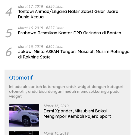
4
Maret 17, 2019
6850 Lihat
Tontowi Ahmad/Liliyana Natsir Sabet Gelar Juara
Dunia Kedua
5
Maret 16, 2019
6837 Lihat
Prabowo Resmikan Kantor DPD Gerindra di Banten
6
Maret 16, 2019
6809 Lihat
Jokowi Minta ASEAN Tangani Masalah Muslim Rohingya
di Rakhine State
Otomotif
Ini adalah contoh keterangan untuk widget dengan kategori
otomotif, anda bisa dengan mudah memasukkannya pada
widget.
Maret 16, 2019
Demi Xpander, Mitsubishi Bakal
Mengimpor Kembali Pajero Sport
Maret 16, 2019