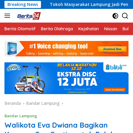
Langsung
Breaking News
Tokoh Masyarakat Lampung Jadi Penggerak Partisipasi Su
ke
konten
Berita Otomotif
Berita Olahraga
Kejahatan
Nissan
Bulut
Beranda
Bandar Lampung
Bandar Lampung
Walikota Eva Dwiana Bagikan