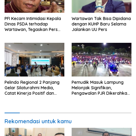
PFI Kecam Intimidasi Kepala
Wartawan Tak Bisa Dipidana
Dinas PSDA terhadap
dengan KUHP Baru Selama
Wartawan, Tegaskan Pers
Jalankan UU Pers
Dilindungi Undang-Undang
Pelindo Regional 2 Panjang
Pemudik Masuk Lampung
Gelar Silaturahmi Media,
Melonjak Signifikan,
Catat Kinerja Positif dan
Pengawalan PJR Dikerahkan,
Dominasi Ekspor
Situasi Terkendali
Rekomendasi untuk kamu