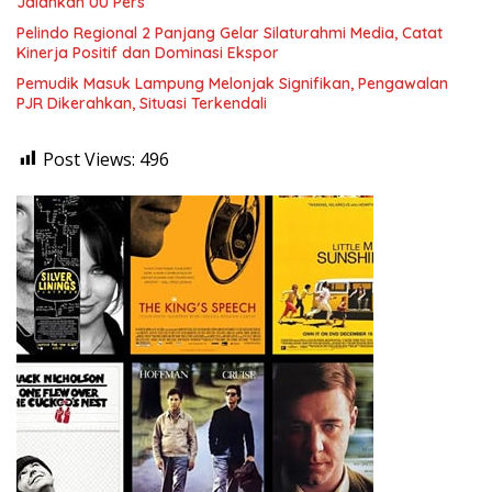
Jalankan UU Pers
Pelindo Regional 2 Panjang Gelar Silaturahmi Media, Catat
Kinerja Positif dan Dominasi Ekspor
Pemudik Masuk Lampung Melonjak Signifikan, Pengawalan
PJR Dikerahkan, Situasi Terkendali
Post Views:
496