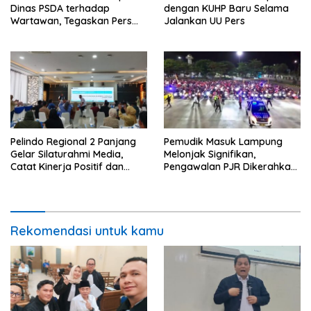
Dinas PSDA terhadap
dengan KUHP Baru Selama
Wartawan, Tegaskan Pers
Jalankan UU Pers
Dilindungi Undang-Undang
Pelindo Regional 2 Panjang
Pemudik Masuk Lampung
Gelar Silaturahmi Media,
Melonjak Signifikan,
Catat Kinerja Positif dan
Pengawalan PJR Dikerahkan,
Dominasi Ekspor
Situasi Terkendali
Rekomendasi untuk kamu