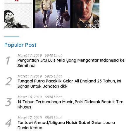
Popular Post
1
Maret 17, 2019
6943 Lihat
Pergantian Jitu Luis Milla yang Mengantar Indonesia ke
Semifinal
2
Maret 17, 2019
6925 Lihat
Tunggal Putra Paceklik Gelar All England 25 Tahun, Ini
Saran Untuk Jonatan dkk
3
Maret 16, 2019
6894 Lihat
14 Tahun Terbunuhnya Munir, Polri Didesak Bentuk Tim
Khusus
4
Maret 17, 2019
6843 Lihat
Tontowi Ahmad/Liliyana Natsir Sabet Gelar Juara
Dunia Kedua