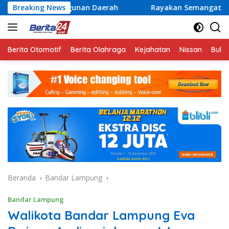
Langsung
ngunan Daerah
Breaking News
Rayakan Semangat Kemerdekaan Bersama
ke
konten
Berita Otomotif
Berita Olahraga
Kejahatan
Nissan
Bulut
Beranda
Bandar Lampung
Bandar Lampung
Walikota Bandar Lampung Eva