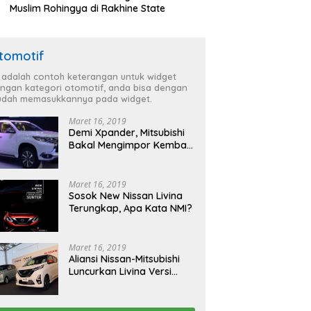
Muslim Rohingya di Rakhine State
tomotif
i adalah contoh keterangan untuk widget
ngan kategori otomotif, anda bisa dengan
dah memasukkannya pada widget.
Maret 16, 2019
Demi Xpander, Mitsubishi
Bakal Mengimpor Kembali
Pajero Sport
Maret 16, 2019
Sosok New Nissan Livina
Terungkap, Apa Kata NMI?
Maret 16, 2019
Aliansi Nissan-Mitsubishi
Luncurkan Livina Versi
Mungil