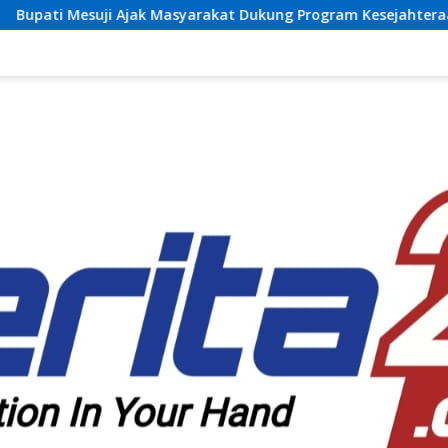
syarakat Dukung Program Kesejahteraan Sosial dan Pembangu