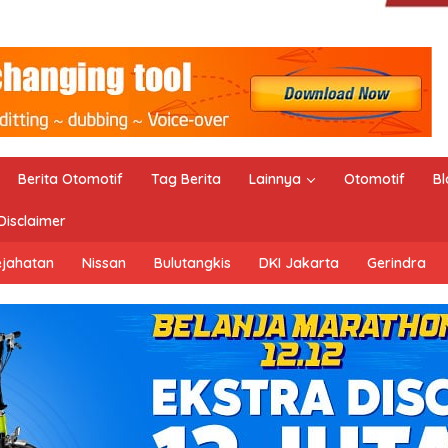
Berita Otomotif
Tag Berita
Lainnya
Otomotif
Bl
Disclaimer
ejahatan
Nissan
Bulutangkis
DKI Jakarta
Gerindra