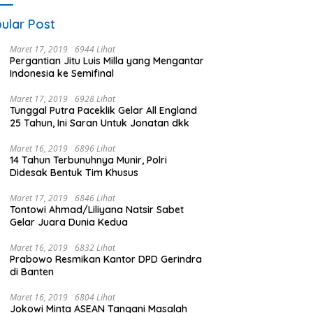
ular Post
Maret 17, 2019
6944 Lihat
Pergantian Jitu Luis Milla yang Mengantar
Indonesia ke Semifinal
Maret 17, 2019
6928 Lihat
Tunggal Putra Paceklik Gelar All England
25 Tahun, Ini Saran Untuk Jonatan dkk
Maret 16, 2019
6896 Lihat
14 Tahun Terbunuhnya Munir, Polri
Didesak Bentuk Tim Khusus
Maret 17, 2019
6846 Lihat
Tontowi Ahmad/Liliyana Natsir Sabet
Gelar Juara Dunia Kedua
Maret 16, 2019
6832 Lihat
Prabowo Resmikan Kantor DPD Gerindra
di Banten
Maret 16, 2019
6804 Lihat
Jokowi Minta ASEAN Tangani Masalah