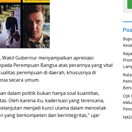
Pos
Bupa
Kese
Ray
 Wakil Gubernur menyampaikan apresiasi
Prom
kepada Perempuan Bangsa atas perannya yang vital
Lam
alitas perempuan di daerah, khususnya di
Ruta
sia secara umum.
Pemb
Bers
an dalam politik bukan hanya soal kuantitas,
OJK 
tas. Oleh karena itu, kaderisasi yang terencana,
Inkl
rkelanjutan menjadi kunci utama dalam mencetak
Pend
 yang berkompeten dan berintegritas,” ujar
NADI