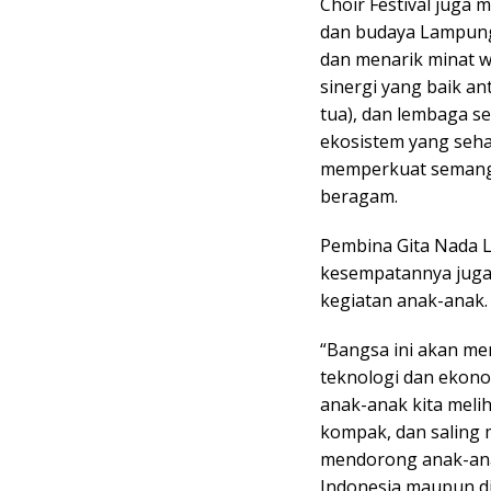
Choir Festival juga 
dan budaya Lampung
dan menarik minat wi
sinergi yang baik a
tua), dan lembaga s
ekosistem yang seh
memperkuat semang
beragam.
Pembina Gita Nada 
kesempatannya juga
kegiatan anak-anak.
“Bangsa ini akan me
teknologi dan ekonom
anak-anak kita meli
kompak, dan saling m
mendorong anak-anak
Indonesia maupun d