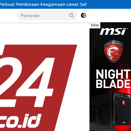
gamaan Lewat Safari Dakwah Bersama Habib Ahmad Al Habsyi
tutup