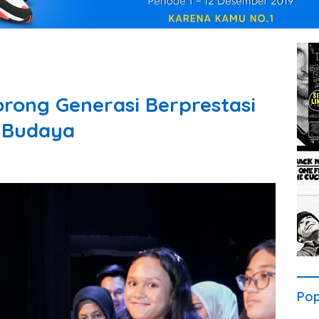
ong Generasi Berprestasi
n Budaya
Pop