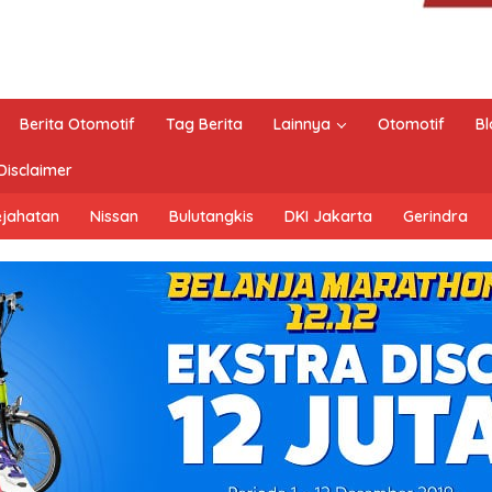
Berita Otomotif
Tag Berita
Lainnya
Otomotif
Bl
Disclaimer
ejahatan
Nissan
Bulutangkis
DKI Jakarta
Gerindra