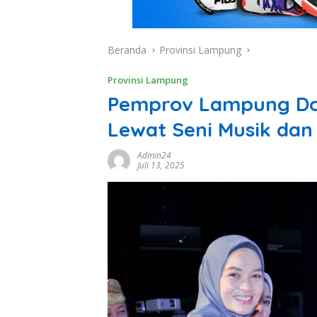
Beranda
Provinsi Lampung
Provinsi Lampung
Pemprov Lampung Dor
Lewat Seni Musik da
Admin24
Juli 13, 2025