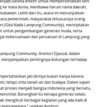
menjadi sarana efektif untuk memperkenalkan seni
 ke mata dunia, membawa harum nama daerah,
satawan. Lebih dari itu, acara ini menunjukkan
ntara pemerintah, masyarakat (khususnya orang
eni (Gita Nada Lampung Community), menciptakan
at untuk pengembangan generasi muda, serta
at kebersamaan dan persatuan di Lampung yang
Lampung Community, Anshori Djausal, dalam
 menyampaikan pentingnya dukungan terhadap
mpertahankan jati dirinya bukan hanya karena
i, tetapi cinta tanah air dan budaya. Dalam sajian
hat proses menjadi bangsa Indonesia yang bersatu,
encintai. Barangkali itu kenapa generasi selalu
 mengikuti berbagai kegiatan yang ada baik di
i mancanegara,” ungkap Anshori.