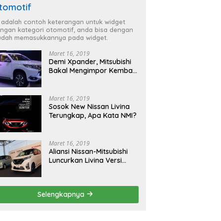
tomotif
i adalah contoh keterangan untuk widget
ngan kategori otomotif, anda bisa dengan
dah memasukkannya pada widget.
Maret 16, 2019
Demi Xpander, Mitsubishi
Bakal Mengimpor Kembali
Pajero Sport
Maret 16, 2019
Sosok New Nissan Livina
Terungkap, Apa Kata NMI?
Maret 16, 2019
Aliansi Nissan-Mitsubishi
Luncurkan Livina Versi
Mungil
Selengkapnya