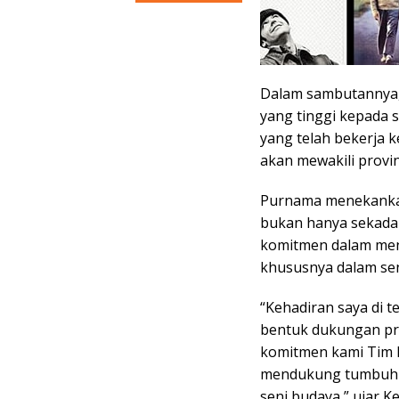
Dalam sambutannya,
yang tinggi kepada s
yang telah bekerja 
akan mewakili provi
Purnama menekankan
bukan hanya sekadar
komitmen dalam men
khususnya dalam sen
“Kehadiran saya di 
bentuk dukungan pri
komitmen kami Tim 
mendukung tumbuhny
seni budaya,” ujar K