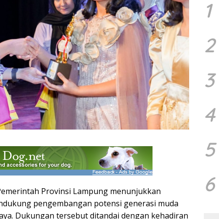
1
2
3
4
5
6
emerintah Provinsi Lampung menunjukkan
ndukung pengembangan potensi generasi muda
daya. Dukungan tersebut ditandai dengan kehadiran