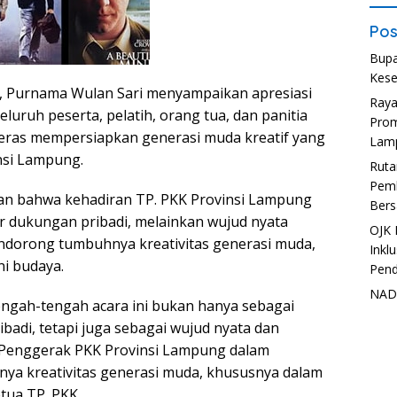
Pos
Bupa
Kese
 Purnama Wulan Sari menyampaikan apresiasi
Ray
eluruh peserta, pelatih, orang tua, dan panitia
Prom
keras mempersiapkan generasi muda kreatif yang
Lam
nsi Lampung.
Ruta
Pemb
 bahwa kehadiran TP. PKK Provinsi Lampung
Bers
 dukungan pribadi, melainkan wujud nyata
OJK 
dorong tumbuhnya kreativitas generasi muda,
Inkl
i budaya.
Pend
NADI
tengah-tengah acara ini bukan hanya sebagai
badi, tetapi juga sebagai wujud nyata dan
Penggerak PKK Provinsi Lampung dalam
a kreativitas generasi muda, khususnya dalam
etua TP. PKK.