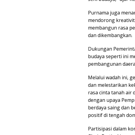
Purnama juga mena
mendorong kreativita
membangun rasa per
dan dikembangkan.
Dukungan Pemerinta
budaya seperti ini m
pembangunan daera
Melalui wadah ini, 
dan melestarikan ke
rasa cinta tanah air
dengan upaya Pempr
berdaya saing dan b
positif di tengah dom
Partisipasi dalam kom