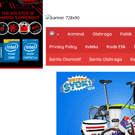
H
Kriminal
Olahraga
Politik
o
m
Privacy Policy
Indeks
Kode Etik
e
Berita Otomotif
Berita Olahraga
K