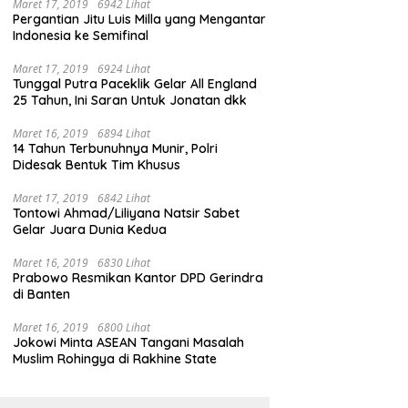
Maret 17, 2019
6942 Lihat
Pergantian Jitu Luis Milla yang Mengantar
Indonesia ke Semifinal
Maret 17, 2019
6924 Lihat
Tunggal Putra Paceklik Gelar All England
25 Tahun, Ini Saran Untuk Jonatan dkk
Maret 16, 2019
6894 Lihat
14 Tahun Terbunuhnya Munir, Polri
Didesak Bentuk Tim Khusus
Maret 17, 2019
6842 Lihat
Tontowi Ahmad/Liliyana Natsir Sabet
Gelar Juara Dunia Kedua
Maret 16, 2019
6830 Lihat
Prabowo Resmikan Kantor DPD Gerindra
di Banten
Maret 16, 2019
6800 Lihat
Jokowi Minta ASEAN Tangani Masalah
Muslim Rohingya di Rakhine State