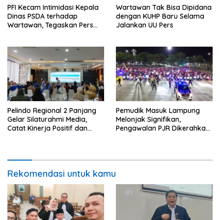
PFI Kecam Intimidasi Kepala
Wartawan Tak Bisa Dipidana
Dinas PSDA terhadap
dengan KUHP Baru Selama
Wartawan, Tegaskan Pers
Jalankan UU Pers
Dilindungi Undang-Undang
Pelindo Regional 2 Panjang
Pemudik Masuk Lampung
Gelar Silaturahmi Media,
Melonjak Signifikan,
Catat Kinerja Positif dan
Pengawalan PJR Dikerahkan,
Dominasi Ekspor
Situasi Terkendali
Rekomendasi untuk kamu