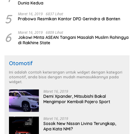
Dunia Kedua
5
Maret 16, 2019
6837 Lihat
Prabowo Resmikan Kantor DPD Gerindra di Banten
6
Maret 16, 2019
6809 Lihat
Jokowi Minta ASEAN Tangani Masalah Muslim Rohingya
di Rakhine State
Otomotif
Ini adalah contoh keterangan untuk widget dengan kategori
otomotif, anda bisa dengan mudah memasukkannya pada
widget.
Maret 16, 2019
Demi Xpander, Mitsubishi Bakal
Mengimpor Kembali Pajero Sport
Maret 16, 2019
Sosok New Nissan Livina Terungkap,
Apa Kata NMI?