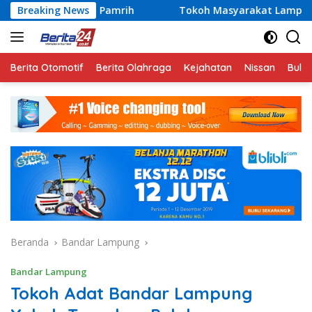
Langsung
a Pamrih
Breaking News
Tokoh Masyarakat Lampung Jadi Penggerak Pa
ke
konten
Berita Otomotif
Berita Olahraga
Kejahatan
Nissan
Bulut
Beranda
Bandar Lampung
Bandar Lampung
Tokoh Adat Bandar Lampung