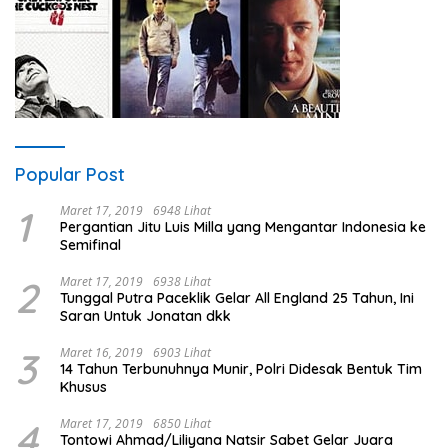
Popular Post
1
Maret 17, 2019
6948 Lihat
Pergantian Jitu Luis Milla yang Mengantar Indonesia ke
Semifinal
2
Maret 17, 2019
6938 Lihat
Tunggal Putra Paceklik Gelar All England 25 Tahun, Ini
Saran Untuk Jonatan dkk
3
Maret 16, 2019
6903 Lihat
14 Tahun Terbunuhnya Munir, Polri Didesak Bentuk Tim
Khusus
4
Maret 17, 2019
6850 Lihat
Tontowi Ahmad/Liliyana Natsir Sabet Gelar Juara