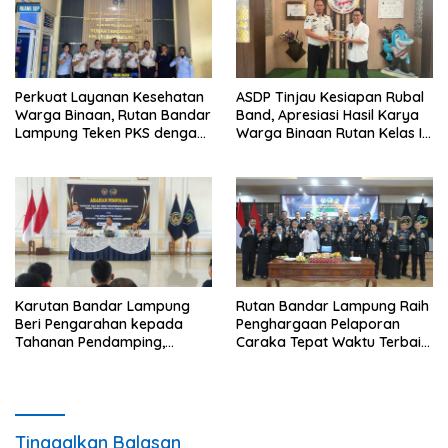
Perkuat Layanan Kesehatan
ASDP Tinjau Kesiapan Rubal
Warga Binaan, Rutan Bandar
Band, Apresiasi Hasil Karya
Lampung Teken PKS dengan
Warga Binaan Rutan Kelas I
RS Graha Husada
Bandar Lampung
Karutan Bandar Lampung
Rutan Bandar Lampung Raih
Beri Pengarahan kepada
Penghargaan Pelaporan
Tahanan Pendamping,
Caraka Tepat Waktu Terbaik
Tekankan Disiplin dan
III pada Tasyakuran
Tanggung Jawab
Pemasyarakatan 2026
Tinggalkan Balasan