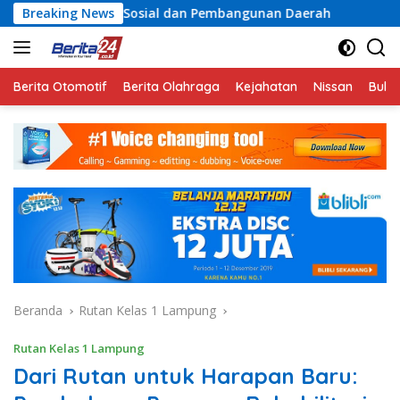
Langsung
Sosial dan Pembangunan Daerah
Breaking News
Rayakan Semangat Kem
ke
konten
Berita Otomotif
Berita Olahraga
Kejahatan
Nissan
Bulut
Beranda
Rutan Kelas 1 Lampung
Rutan Kelas 1 Lampung
Dari Rutan untuk Harapan Baru: