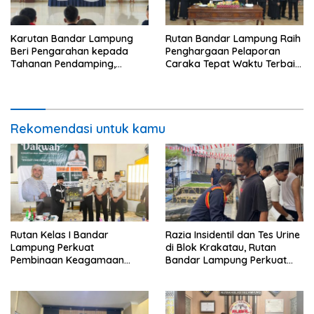
Karutan Bandar Lampung
Rutan Bandar Lampung Raih
Beri Pengarahan kepada
Penghargaan Pelaporan
Tahanan Pendamping,
Caraka Tepat Waktu Terbaik
Tekankan Disiplin dan
III pada Tasyakuran
Tanggung Jawab
Pemasyarakatan 2026
Rekomendasi untuk kamu
Rutan Kelas I Bandar
Razia Insidentil dan Tes Urine
Lampung Perkuat
di Blok Krakatau, Rutan
Pembinaan Keagamaan
Bandar Lampung Perkuat
Lewat Safari Dakwah
Komitmen Wujudkan
Bersama Habib Ahmad Al
Pemasyarakatan Bersih dari
Habsyi
HALINAR