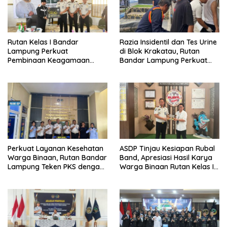
Rutan Kelas I Bandar
Razia Insidentil dan Tes Urine
Lampung Perkuat
di Blok Krakatau, Rutan
Pembinaan Keagamaan
Bandar Lampung Perkuat
Lewat Safari Dakwah
Komitmen Wujudkan
Bersama Habib Ahmad Al
Pemasyarakatan Bersih dari
Habsyi
HALINAR
Perkuat Layanan Kesehatan
ASDP Tinjau Kesiapan Rubal
Warga Binaan, Rutan Bandar
Band, Apresiasi Hasil Karya
Lampung Teken PKS dengan
Warga Binaan Rutan Kelas I
RS Graha Husada
Bandar Lampung