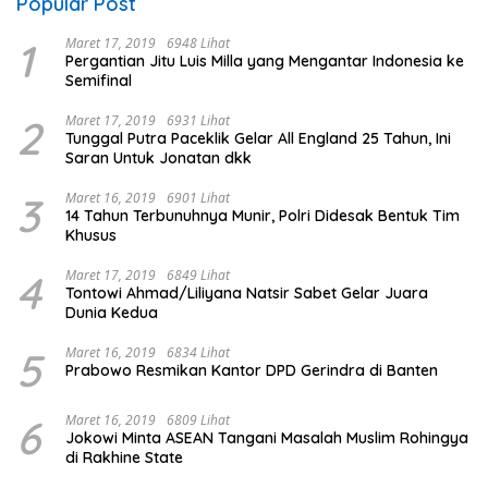
Popular Post
1
Maret 17, 2019
6948 Lihat
Pergantian Jitu Luis Milla yang Mengantar Indonesia ke
Semifinal
2
Maret 17, 2019
6931 Lihat
Tunggal Putra Paceklik Gelar All England 25 Tahun, Ini
Saran Untuk Jonatan dkk
3
Maret 16, 2019
6901 Lihat
14 Tahun Terbunuhnya Munir, Polri Didesak Bentuk Tim
Khusus
4
Maret 17, 2019
6849 Lihat
Tontowi Ahmad/Liliyana Natsir Sabet Gelar Juara
Dunia Kedua
5
Maret 16, 2019
6834 Lihat
Prabowo Resmikan Kantor DPD Gerindra di Banten
6
Maret 16, 2019
6809 Lihat
Jokowi Minta ASEAN Tangani Masalah Muslim Rohingya
di Rakhine State