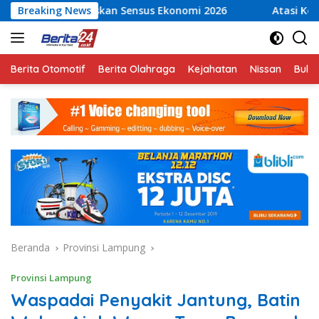
Langsung
an Sensus Ekonomi 2026
Breaking News
Atasi Kelangkaan Air Bersih,
ke
konten
Berita Otomotif
Berita Olahraga
Kejahatan
Nissan
Bulut
Beranda
Provinsi Lampung
Provinsi Lampung
Waspadai Penyakit Jantung, Batin