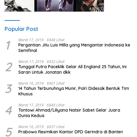
Popular Post
1
Maret 17, 2019
6948 Lihat
Pergantian Jitu Luis Milla yang Mengantar Indonesia ke
Semifinal
2
Maret 17, 2019
6932 Lihat
Tunggal Putra Paceklik Gelar All England 25 Tahun, Ini
Saran Untuk Jonatan dkk
3
Maret 16, 2019
6901 Lihat
14 Tahun Terbunuhnya Munir, Polri Didesak Bentuk Tim
Khusus
4
Maret 17, 2019
6849 Lihat
Tontowi Ahmad/Liliyana Natsir Sabet Gelar Juara
Dunia Kedua
5
Maret 16, 2019
6837 Lihat
Prabowo Resmikan Kantor DPD Gerindra di Banten