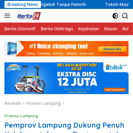
Langsung
Mengabdi Tanpa Pamrih
Breaking News
Tokoh Masyarakat Lampung Jadi 
ke
konten
Berita Otomotif
Berita Olahraga
Kejahatan
Nissan
Bulut
Beranda
Provinsi Lampung
Provinsi Lampung
Pemprov Lampung Dukung Penuh