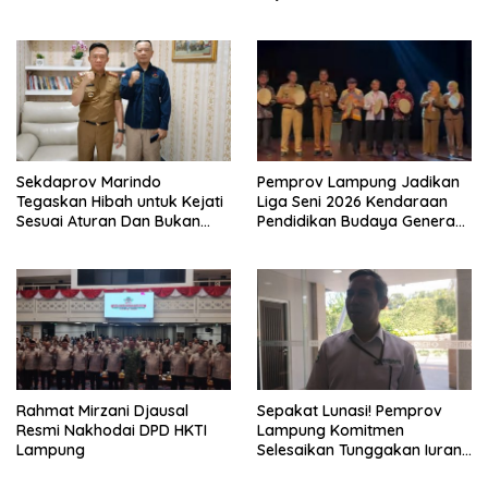
2026
Sekdaprov Marindo
Pemprov Lampung Jadikan
Tegaskan Hibah untuk Kejati
Liga Seni 2026 Kendaraan
Sesuai Aturan Dan Bukan
Pendidikan Budaya Generasi
Berbentuk Dana Tunai
Muda
Rahmat Mirzani Djausal
Sepakat Lunasi! Pemprov
Resmi Nakhodai DPD HKTI
Lampung Komitmen
Lampung
Selesaikan Tunggakan Iuran
BPJS Capai Rp115 Miliar