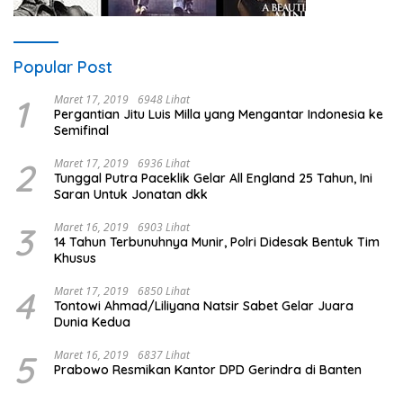
Popular Post
1
Maret 17, 2019
6948 Lihat
Pergantian Jitu Luis Milla yang Mengantar Indonesia ke
Semifinal
2
Maret 17, 2019
6936 Lihat
Tunggal Putra Paceklik Gelar All England 25 Tahun, Ini
Saran Untuk Jonatan dkk
3
Maret 16, 2019
6903 Lihat
14 Tahun Terbunuhnya Munir, Polri Didesak Bentuk Tim
Khusus
4
Maret 17, 2019
6850 Lihat
Tontowi Ahmad/Liliyana Natsir Sabet Gelar Juara
Dunia Kedua
5
Maret 16, 2019
6837 Lihat
Prabowo Resmikan Kantor DPD Gerindra di Banten