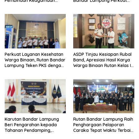
Pembinaan Keagamaan
Bandar Lampung Perkuat
Lewat Safari Dakwah
Komitmen Wujudkan
Bersama Habib Ahmad Al
Pemasyarakatan Bersih dari
Habsyi
HALINAR
Perkuat Layanan Kesehatan
ASDP Tinjau Kesiapan Rubal
Warga Binaan, Rutan Bandar
Band, Apresiasi Hasil Karya
Lampung Teken PKS dengan
Warga Binaan Rutan Kelas I
RS Graha Husada
Bandar Lampung
Karutan Bandar Lampung
Rutan Bandar Lampung Raih
Beri Pengarahan kepada
Penghargaan Pelaporan
Tahanan Pendamping,
Caraka Tepat Waktu Terbaik
Tekankan Disiplin dan
III pada Tasyakuran