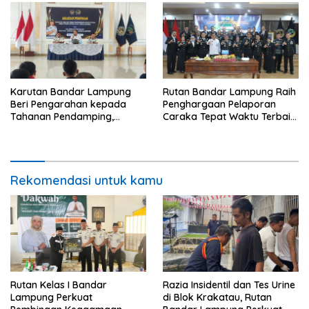
Karutan Bandar Lampung
Rutan Bandar Lampung Raih
Beri Pengarahan kepada
Penghargaan Pelaporan
Tahanan Pendamping,
Caraka Tepat Waktu Terbaik
Tekankan Disiplin dan
III pada Tasyakuran
Tanggung Jawab
Pemasyarakatan 2026
Rekomendasi untuk kamu
Rutan Kelas I Bandar
Razia Insidentil dan Tes Urine
Lampung Perkuat
di Blok Krakatau, Rutan