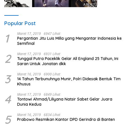
Popular Post
1
Maret 17, 2019
6947 Lihat
Pergantian Jitu Luis Milla yang Mengantar Indonesia ke
Semifinal
2
Maret 17, 2019
6931 Lihat
Tunggal Putra Paceklik Gelar All England 25 Tahun, Ini
Saran Untuk Jonatan dkk
3
Maret 16, 2019
6900 Lihat
14 Tahun Terbunuhnya Munir, Polri Didesak Bentuk Tim
Khusus
4
Maret 17, 2019
6849 Lihat
Tontowi Ahmad/Liliyana Natsir Sabet Gelar Juara
Dunia Kedua
5
Maret 16, 2019
6834 Lihat
Prabowo Resmikan Kantor DPD Gerindra di Banten