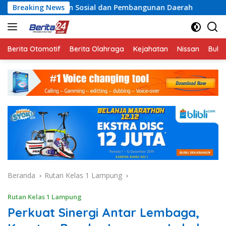
Langsung
 Sosial dan Pembangunan Daerah
Breaking News
Rayakan Semangat K
ke
konten
Berita Otomotif
Berita Olahraga
Kejahatan
Nissan
Bulut
Beranda
Rutan Kelas 1 Lampung
Rutan Kelas 1 Lampung
Perkuat Sinergi Antar Lembaga,