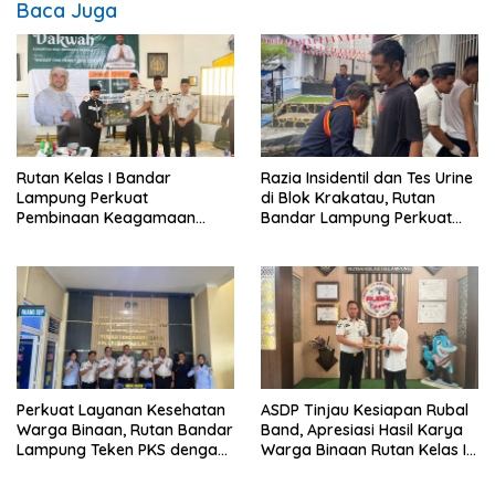
Baca Juga
Rutan Kelas I Bandar
Razia Insidentil dan Tes Urine
Lampung Perkuat
di Blok Krakatau, Rutan
Pembinaan Keagamaan
Bandar Lampung Perkuat
Lewat Safari Dakwah
Komitmen Wujudkan
Bersama Habib Ahmad Al
Pemasyarakatan Bersih dari
Habsyi
HALINAR
Perkuat Layanan Kesehatan
ASDP Tinjau Kesiapan Rubal
Warga Binaan, Rutan Bandar
Band, Apresiasi Hasil Karya
Lampung Teken PKS dengan
Warga Binaan Rutan Kelas I
RS Graha Husada
Bandar Lampung