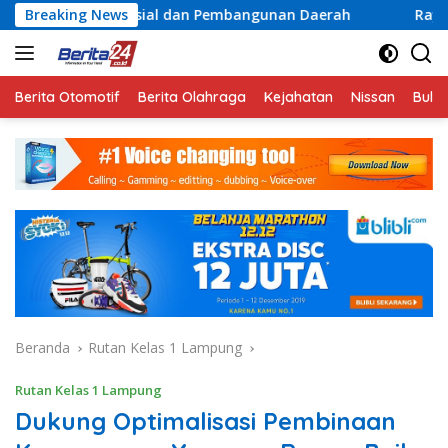
Langsung
osial dan Pembangunan Daerah
Breaking News
Rayakan Semangat Keme
ke
konten
Berita Otomotif
Berita Olahraga
Kejahatan
Nissan
Bulut
Beranda
Rutan Kelas 1 Lampung
Rutan Kelas 1 Lampung
Dukung Optimalisasi Pembinaan