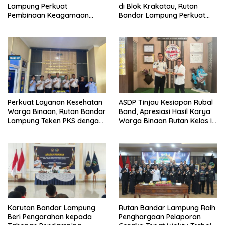
Lampung Perkuat
di Blok Krakatau, Rutan
Pembinaan Keagamaan
Bandar Lampung Perkuat
Lewat Safari Dakwah
Komitmen Wujudkan
Bersama Habib Ahmad Al
Pemasyarakatan Bersih dari
Habsyi
HALINAR
Perkuat Layanan Kesehatan
ASDP Tinjau Kesiapan Rubal
Warga Binaan, Rutan Bandar
Band, Apresiasi Hasil Karya
Lampung Teken PKS dengan
Warga Binaan Rutan Kelas I
RS Graha Husada
Bandar Lampung
Karutan Bandar Lampung
Rutan Bandar Lampung Raih
Beri Pengarahan kepada
Penghargaan Pelaporan