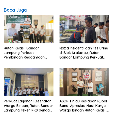
Baca Juga
Rutan Kelas I Bandar
Razia Insidentil dan Tes Urine
Lampung Perkuat
di Blok Krakatau, Rutan
Pembinaan Keagamaan
Bandar Lampung Perkuat
Lewat Safari Dakwah
Komitmen Wujudkan
Bersama Habib Ahmad Al
Pemasyarakatan Bersih dari
Habsyi
HALINAR
Perkuat Layanan Kesehatan
ASDP Tinjau Kesiapan Rubal
Warga Binaan, Rutan Bandar
Band, Apresiasi Hasil Karya
Lampung Teken PKS dengan
Warga Binaan Rutan Kelas I