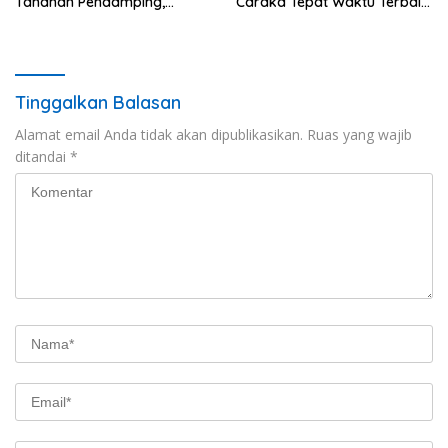
Tahanan Pendamping,
Caraka Tepat Waktu Terbaik
Tekankan Disiplin dan
III pada Tasyakuran
Tanggung Jawab
Pemasyarakatan 2026
Tinggalkan Balasan
Alamat email Anda tidak akan dipublikasikan.
Ruas yang wajib
ditandai
*