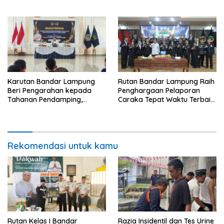
RS Graha Husada
Bandar Lampung
Karutan Bandar Lampung
Rutan Bandar Lampung Raih
Beri Pengarahan kepada
Penghargaan Pelaporan
Tahanan Pendamping,
Caraka Tepat Waktu Terbaik
Tekankan Disiplin dan
III pada Tasyakuran
Tanggung Jawab
Pemasyarakatan 2026
Rekomendasi untuk kamu
Rutan Kelas I Bandar
Razia Insidentil dan Tes Urine