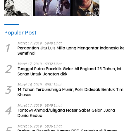
Popular Post
1
Maret 17, 2019
6948 Lihat
Pergantian Jitu Luis Milla yang Mengantar Indonesia ke
Semifinal
2
Maret 17, 2019
6932 Lihat
Tunggal Putra Paceklik Gelar All England 25 Tahun, Ini
Saran Untuk Jonatan dkk
3
Maret 16, 2019
6901 Lihat
14 Tahun Terbunuhnya Munir, Polri Didesak Bentuk Tim
Khusus
4
Maret 17, 2019
6849 Lihat
Tontowi Ahmad/Liliyana Natsir Sabet Gelar Juara
Dunia Kedua
5
Maret 16, 2019
6836 Lihat
Prabowo Resmikan Kantor DPD Gerindra di Banten