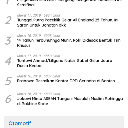
Semifinal
2
Maret 17, 2019
6934 Lihat
Tunggal Putra Paceklik Gelar All England 25 Tahun, Ini
Saran Untuk Jonatan dkk
3
Maret 16, 2019
6903 Lihat
14 Tahun Terbunuhnya Munir, Polri Didesak Bentuk Tim
Khusus
4
Maret 17, 2019
6850 Lihat
Tontowi Ahmad/Liliyana Natsir Sabet Gelar Juara
Dunia Kedua
5
Maret 16, 2019
6837 Lihat
Prabowo Resmikan Kantor DPD Gerindra di Banten
6
Maret 16, 2019
6809 Lihat
Jokowi Minta ASEAN Tangani Masalah Muslim Rohingya
di Rakhine State
Otomotif