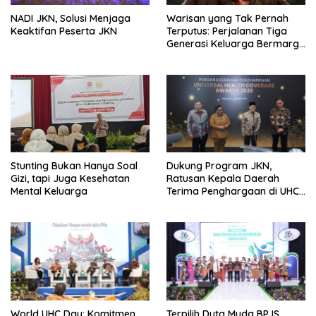
NADI JKN, Solusi Menjaga
Warisan yang Tak Pernah
Keaktifan Peserta JKN
Terputus: Perjalanan Tiga
Generasi Keluarga Bermarga
Lu (盧) Menjaga Tradisi
Pengobatan Tiongkok Sejak
1936
Stunting Bukan Hanya Soal
Dukung Program JKN,
Gizi, tapi Juga Kesehatan
Ratusan Kepala Daerah
Mental Keluarga
Terima Penghargaan di UHC
Awards 2026
World UHC Day: Komitmen
Terpilih Duta Muda BPJS