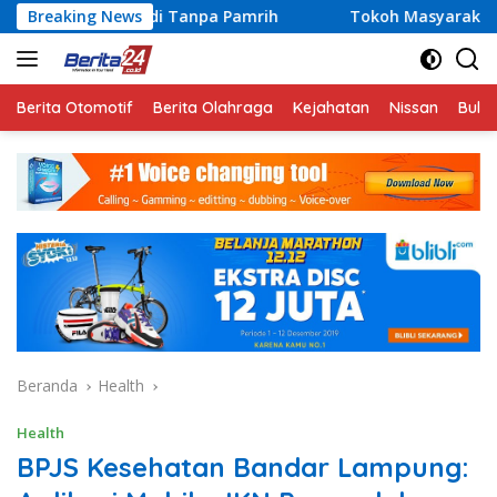
Langsung
i Tanpa Pamrih
Breaking News
Tokoh Masyarakat Lampung Jadi Pengge
ke
konten
Berita Otomotif
Berita Olahraga
Kejahatan
Nissan
Bulut
Beranda
Health
Health
BPJS Kesehatan Bandar Lampung: