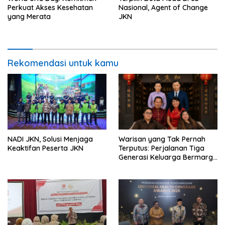
Perkuat Akses Kesehatan
Nasional, Agent of Change
yang Merata
JKN
Rekomendasi untuk kamu
NADI JKN, Solusi Menjaga
Warisan yang Tak Pernah
Keaktifan Peserta JKN
Terputus: Perjalanan Tiga
Generasi Keluarga Bermarga
Lu (盧) Menjaga Tradisi
Pengobatan Tiongkok Sejak
1936