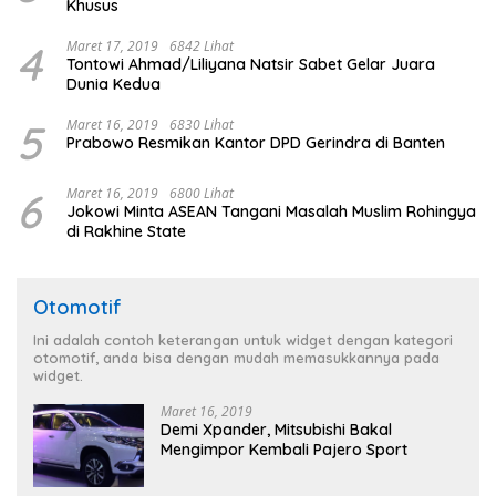
Khusus
4
Maret 17, 2019
6842 Lihat
Tontowi Ahmad/Liliyana Natsir Sabet Gelar Juara
Dunia Kedua
5
Maret 16, 2019
6830 Lihat
Prabowo Resmikan Kantor DPD Gerindra di Banten
6
Maret 16, 2019
6800 Lihat
Jokowi Minta ASEAN Tangani Masalah Muslim Rohingya
di Rakhine State
Otomotif
Ini adalah contoh keterangan untuk widget dengan kategori
otomotif, anda bisa dengan mudah memasukkannya pada
widget.
Maret 16, 2019
Demi Xpander, Mitsubishi Bakal
Mengimpor Kembali Pajero Sport