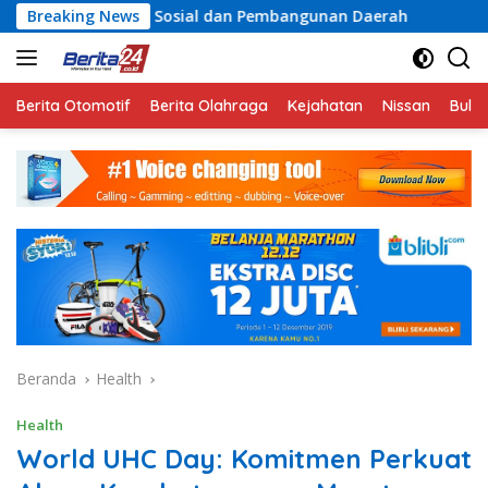
Langsung
 Sosial dan Pembangunan Daerah
Breaking News
Rayakan Semangat Ke
ke
konten
Berita Otomotif
Berita Olahraga
Kejahatan
Nissan
Bulut
Beranda
Health
Health
World UHC Day: Komitmen Perkuat