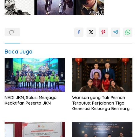
Baca Juga
NADI JKN, Solusi Menjaga
Warisan yang Tak Pernah
Keaktifan Peserta JKN
Terputus: Perjalanan Tiga
Generasi Keluarga Bermarga
Lu (盧) Menjaga Tradisi
Pengobatan Tiongkok Sejak
1936