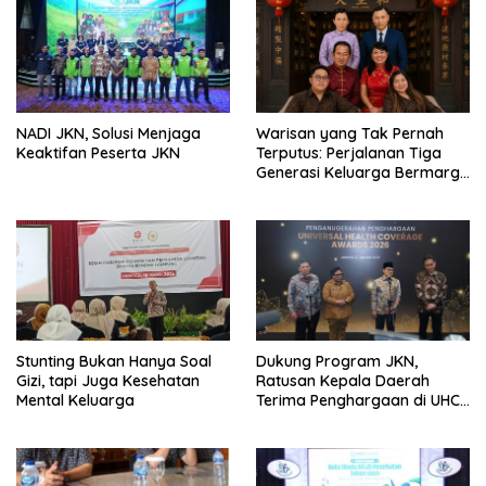
NADI JKN, Solusi Menjaga
Warisan yang Tak Pernah
Keaktifan Peserta JKN
Terputus: Perjalanan Tiga
Generasi Keluarga Bermarga
Lu (盧) Menjaga Tradisi
Pengobatan Tiongkok Sejak
1936
Stunting Bukan Hanya Soal
Dukung Program JKN,
Gizi, tapi Juga Kesehatan
Ratusan Kepala Daerah
Mental Keluarga
Terima Penghargaan di UHC
Awards 2026