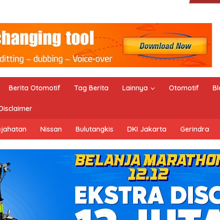
Berita Otomotif
Tag Berita
Lainnya
Otomotif
Bl
Disclaimer
ejahatan
Nissan
Bulutangkis
DKI Jakarta
Gerindra