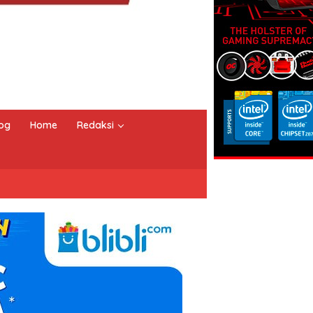
og
Home
Redaksi