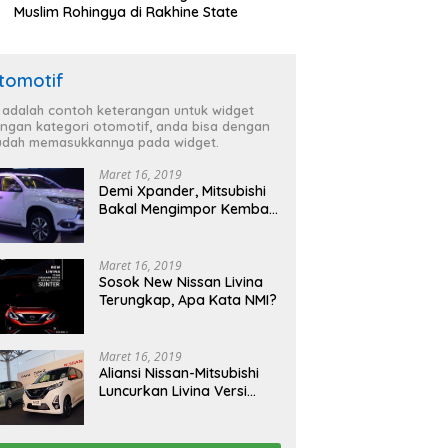
Muslim Rohingya di Rakhine State
tomotif
i adalah contoh keterangan untuk widget
ngan kategori otomotif, anda bisa dengan
dah memasukkannya pada widget.
Maret 16, 2019
Demi Xpander, Mitsubishi
Bakal Mengimpor Kembali
Pajero Sport
Maret 16, 2019
Sosok New Nissan Livina
Terungkap, Apa Kata NMI?
Maret 16, 2019
Aliansi Nissan-Mitsubishi
Luncurkan Livina Versi
Mungil