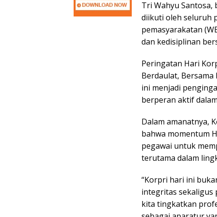
Tri Wahyu Santosa, 
diikuti oleh seluruh
pemasyarakatan (WB
dan kedisiplinan ber
Peringatan Hari Kor
Berdaulat, Bersama 
ini menjadi penginga
berperan aktif dal
Dalam amanatnya, K
bahwa momentum Har
pegawai untuk mempe
terutama dalam lin
“Korpri hari ini buk
integritas sekaligus
kita tingkatkan prof
sebagai aparatur ya