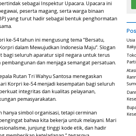
bertindak sebagai Inspektur Upacara. Upacara ini
 pegawai, peserta magang, serta warga binaan
P) yang turut hadir sebagai bentuk penghormatan
sama.
Pos
pri ke-54 tahun ini mengusung tema “Bersatu,
Usia
Raky
Korpri dalam Mewujudkan Indonesia Maju”. Slogan
t bagi seluruh aparatur sipil negara untuk terus
Toko
Part
am pembangunan dan menjaga semangat persatuan.
Atas
epala Rutan Tri Wahyu Santosa menegaskan
Ran
i Korpri ke-54 menjadi kesempatan bagi seluruh
Sumu
rkuat integritas dan kualitas pelayanan,
Danr
gkungan pemasyarakatan.
Kese
Bupa
an hanya simbol organisasi, tetapi cerminan
Kese
 pengingat bahwa kita bekerja untuk melayani. Mari
esionalisme, junjung tinggi kode etik, dan hadir
ng memberikan keteladanan,” tegasnya.