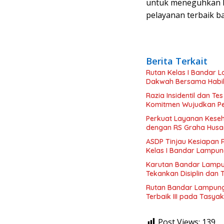
untuk meneguhkan 
pelayanan terbaik ba
Berita Terkait
Rutan Kelas I Bandar
Dakwah Bersama Habib
Razia Insidentil dan T
Komitmen Wujudkan Pe
Perkuat Layanan Kese
dengan RS Graha Hus
ASDP Tinjau Kesiapan 
Kelas I Bandar Lampu
Karutan Bandar Lampu
Tekankan Disiplin dan
Rutan Bandar Lampung
Terbaik III pada Tasy
Post Views:
139