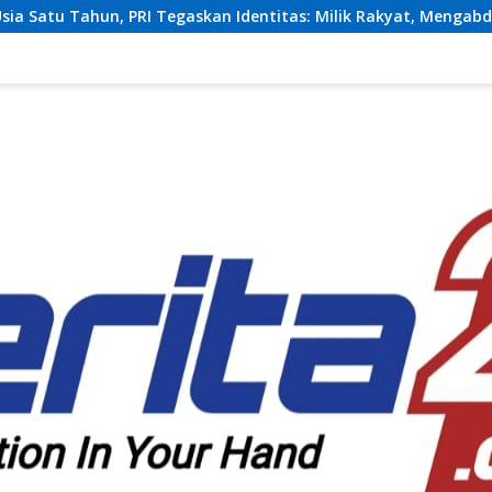
skan Identitas: Milik Rakyat, Mengabdi Tanpa Pamrih
T