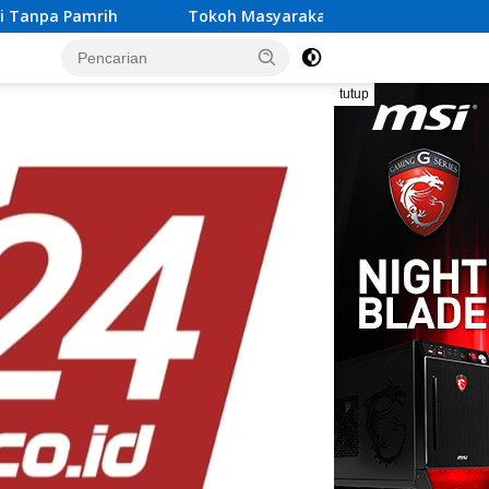
okoh Masyarakat Lampung Jadi Penggerak Partisipasi Suksesk
tutup