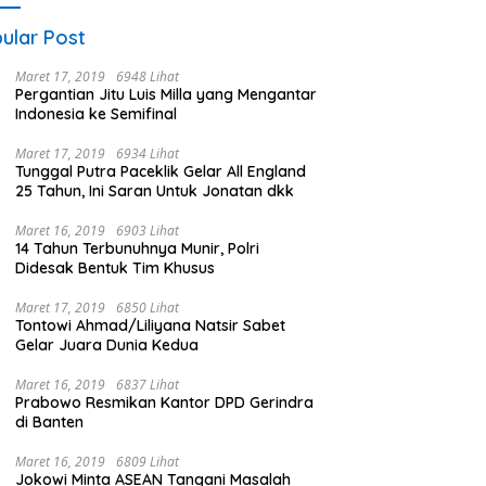
ular Post
Maret 17, 2019
6948 Lihat
Pergantian Jitu Luis Milla yang Mengantar
Indonesia ke Semifinal
Maret 17, 2019
6934 Lihat
Tunggal Putra Paceklik Gelar All England
25 Tahun, Ini Saran Untuk Jonatan dkk
Maret 16, 2019
6903 Lihat
14 Tahun Terbunuhnya Munir, Polri
Didesak Bentuk Tim Khusus
Maret 17, 2019
6850 Lihat
Tontowi Ahmad/Liliyana Natsir Sabet
Gelar Juara Dunia Kedua
Maret 16, 2019
6837 Lihat
Prabowo Resmikan Kantor DPD Gerindra
di Banten
Maret 16, 2019
6809 Lihat
Jokowi Minta ASEAN Tangani Masalah