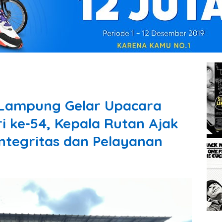
r Lampung Gelar Upacara
i ke-54, Kepala Rutan Ajak
ntegritas dan Pelayanan